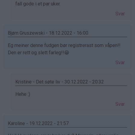
Vibeke
fall gode i et par uker.
(ikke
Svar
bekreftet)
Bjørn Gruszewski - 18.12.2022 - 16:00
Eg meiner denne fudgen bør registrerast som våpen!!
Den er rett og slett farleg!!😁
Svar
Kristine - Det søte liv - 30.12.2022 - 20:32
Som
Hehe :)
svar
Svar
på
av
Bjørn
Karoline - 19.12.2022 - 21:57
Gruszewski