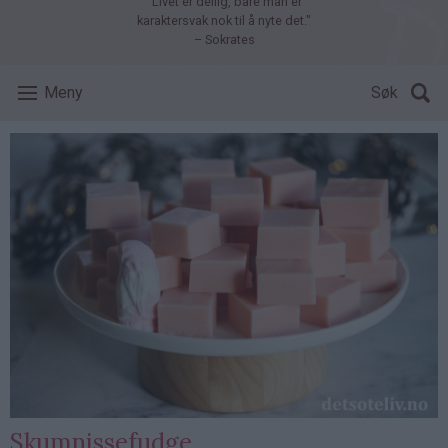
"Livet er deilig, bare man er
karaktersvak nok til å nyte det."
– Sokrates
Meny
Søk
Skumnissefudge