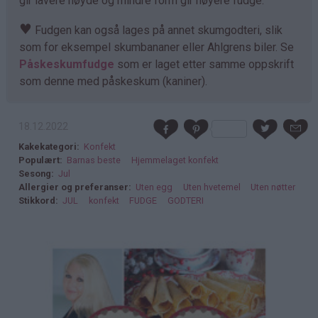
gir lavere høyde og mindre form gir høyere fudge.
♥
Fudgen kan også lages på annet skumgodteri, slik
som for eksempel skumbananer eller Ahlgrens biler. Se
Påskeskumfudge
som er laget etter samme oppskrift
som denne med påskeskum (kaniner).
18.12.2022
Kakekategori
Konfekt
Populært
Barnas beste
Hjemmelaget konfekt
Sesong
Jul
Allergier og preferanser
Uten egg
Uten hvetemel
Uten nøtter
Stikkord
JUL
konfekt
FUDGE
GODTERI