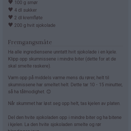
♥
100 g smør
♥
4 dl sukker
♥
2 dl kremfløte
♥
200 g hvit sjokolade
Fremgangsmåte
Ha alle ingrediensene unntatt hvit sjokolade i en kjele.
Klipp opp skumnissene i mindre biter (dette for at de
skal smelte raskere).
Varm opp på middels varme mens du rører, helt til
skumnissene har smeltet helt. Dette tar 10 - 15 minutter,
så ha tålmodighet. 😊
Når skummet har løst seg opp helt, tas kjelen av platen.
Del den hvite sjokoladen opp i mindre biter og ha bitene
i kjelen. La den hvite sjokoladen smelte og rør