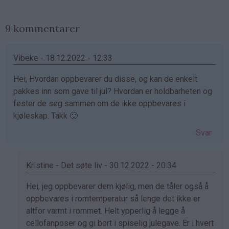
9 kommentarer
Vibeke - 18.12.2022 - 12:33
Hei, Hvordan oppbevarer du disse, og kan de enkelt
pakkes inn som gave til jul? Hvordan er holdbarheten og
fester de seg sammen om de ikke oppbevares i
kjøleskap. Takk 🙂
Svar
Kristine - Det søte liv - 30.12.2022 - 20:34
Som
Hei, jeg oppbevarer dem kjølig, men de tåler også å
svar
oppbevares i romtemperatur så lenge det ikke er
på
altfor varmt i rommet. Helt ypperlig å legge å
av
cellofanposer og gi bort i spiselig julegave. Er i hvert