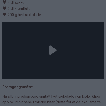
♥
4 dl sukker
♥
2 dl kremfløte
♥
200 g hvit sjokolade
Fremgangsmåte:
Ha alle ingrediensene unntatt hvit sjokolade i en kjele. Klipp
opp skumnissene i mindre biter (dette for at de skal smelte