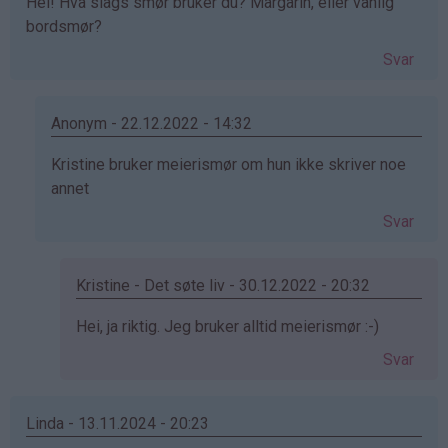
Hei! Hva slags smør bruker du? Margarin, eller vanlig
(ikke
bordsmør?
bekreftet)
Svar
Anonym - 22.12.2022 - 14:32
Som
Kristine bruker meierismør om hun ikke skriver noe
svar
annet
på
Svar
av
Karoline
(ikke
Kristine - Det søte liv - 30.12.2022 - 20:32
bekreftet)
Som
Hei, ja riktig. Jeg bruker alltid meierismør :-)
svar
Svar
på
av
Anonym
Linda - 13.11.2024 - 20:23
(ikke