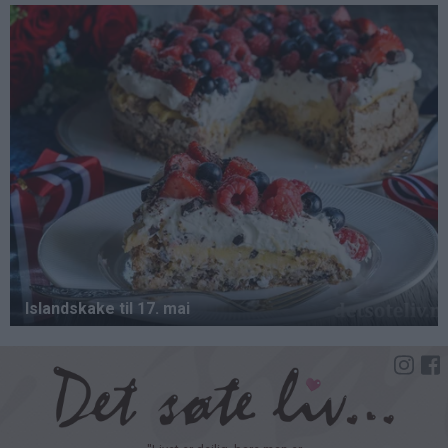
Hopp
til
hovedinnhold