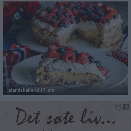
Hopp
til
hovedinnhold