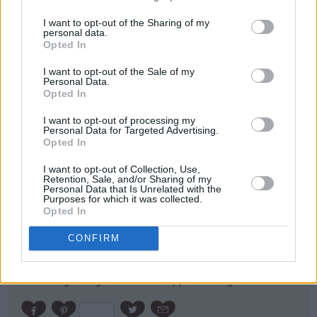
I want to opt-out of the Sharing of my
personal data.
Opted In
I want to opt-out of the Sale of my
Personal Data.
Opted In
I want to opt-out of processing my
Personal Data for Targeted Advertising.
Opted In
Skolebrød
I want to opt-out of Collection, Use,
Retention, Sale, and/or Sharing of my
Personal Data that Is Unrelated with the
27.10.2004
Purposes for which it was collected.
Opted In
"Skolebrød" har blitt en storfavoritt over hele landet og
selges stort sett i alle konditorier, storkiosker og andre
CONFIRM
butikker som selger fersk gjærbakst. "Skolebrød" er
imidlertid enkle å lage selv. - Dessuten er hjemmebakt
alltid billigere og MYE bedre! Oppskriften gir 20 stk.