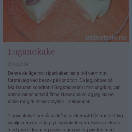
Luganokake
29.10.2004
Denne deilige marsipankaken har alltid vært mitt
førstevalg ved besøk på konditori. Da jeg jobbet på
Møllhausen konditori i Bogstadveien i min ungdom, var
denne kaken alltid å finne i kakedisken og jeg kunne
snike meg til et kakestykke i matpausen.
"Luganokake" består av luftig sukkerbrød fylt med et lag
vaniljekrem og et lag lys sjokoladekrem. Kaken dekkes
med pisket krem og grønn marsipan og pyntes med