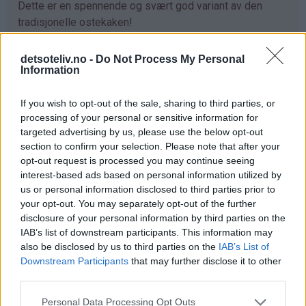
Dette er en spennende og svært god variant av den
tradisjonelle ostekaken!
Jeg bruker her norske skogsblåbær, som er de beste
detsoteliv.no -
Do Not Process My Personal
blåbærene som finnes!
Information
If you wish to opt-out of the sale, sharing to third parties, or
processing of your personal or sensitive information for
Les mer
targeted advertising by us, please use the below opt-out
section to confirm your selection. Please note that after your
opt-out request is processed you may continue seeing
Kategorier:
Ostekaker
interest-based ads based on personal information utilized by
us or personal information disclosed to third parties prior to
your opt-out. You may separately opt-out of the further
disclosure of your personal information by third parties on the
IAB’s list of downstream participants. This information may
also be disclosed by us to third parties on the
IAB’s List of
Downstream Participants
that may further disclose it to other
third parties.
Personal Data Processing Opt Outs