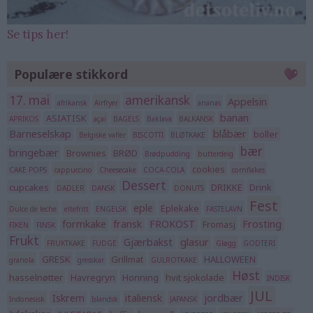
Se tips her!
Populære stikkord
17. mai
amerikansk
Appelsin
afrikansk
Airfryer
ananas
banan
ASIATISK
APRIKOS
açai
BAGELS
Baklava
BALKANSK
Barneselskap
blåbær
boller
Belgiske vafler
BISCOTTI
BLØTKAKE
bær
bringebær
Brownies
BRØD
Brødpudding
butterdeig
cookies
CAKE POPS
cappuccino
Cheesecake
COCA-COLA
cornflakes
Dessert
cupcakes
DRIKKE
Drink
DADLER
DANSK
DONUTS
Fest
eple
Eplekake
Dulce de leche
eltefritt
ENGELSK
FASTELAVN
formkake
fransk
FROKOST
Frosting
Fromasj
FIKEN
FINSK
Frukt
Gjærbakst
glasur
FRUKTKAKE
FUDGE
Gløgg
GODTERI
GRESK
Grillmat
HALLOWEEN
granola
gresskar
GULROTKAKE
Høst
hasselnøtter
Havregryn
Honning
hvit sjokolade
INDISK
JUL
Iskrem
italiensk
jordbær
Indonesisk
Islandsk
JAPANSK