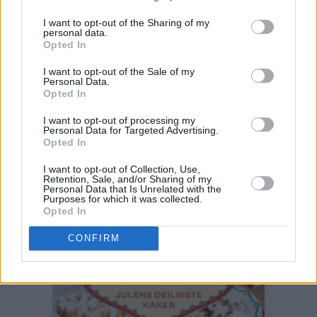
I want to opt-out of the Sharing of my
personal data.
Opted In
26.11.2016
Kakekategori
Småkaker
I want to opt-out of the Sale of my
Populært
Utenlandske klassikere
Personal Data.
Sesong
Jul
Opted In
Stikkord
BISCOTTI
småkaker
Julekaker
italiensk
JUL
Mandler
SAFRAN
SPISELIG JULEGAVE
I want to opt-out of processing my
Personal Data for Targeted Advertising.
Opted In
I want to opt-out of Collection, Use,
Retention, Sale, and/or Sharing of my
Personal Data that Is Unrelated with the
Purposes for which it was collected.
Opted In
CONFIRM