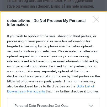
inn safran og deretter hvetemelet. Pisk eggehvitene
stive og vend inn i deigen. Bland så inn hele mandler.
Form deigen til stenger på bakepapirdekkede
detsoteliv.no -
Do Not Process My Personal
stekeplater ved hjelp av to spiseskjeer. Deigen gir 6
Information
stenger (ca 6 cm brede og 1 cm høye) fordelt på to
stekeplater, altså 3 stenger pr plate.
If you wish to opt-out of the sale, sharing to third parties, or
processing of your personal or sensitive information for
Stekes nederst i ovnen ved 220°C i 10-15 minutter.
targeted advertising by us, please use the below opt-out
Avkjøl i 10 minutter før stengene skjæres i 1 cm tykke
section to confirm your selection. Please note that after your
skiver. Legg dem med snittflaten opp og la de tørke i
opt-out request is processed you may continue seeing
ovnen ved 220°C i 3-4 minutter.
interest-based ads based on personal information utilized by
us or personal information disclosed to third parties prior to
Avkjøl kakene på rist.
your opt-out. You may separately opt-out of the further
disclosure of your personal information by third parties on the
IAB’s list of downstream participants. This information may
Tips
also be disclosed by us to third parties on the
IAB’s List of
Downstream Participants
that may further disclose it to other
♥
Biscotti oppbevares i tettsluttet kakeboks og har
third parties.
lang holdbarhet. Pass på at de er helt kalde før de has i
Personal Data Processing Opt Outs
kakeboksen.