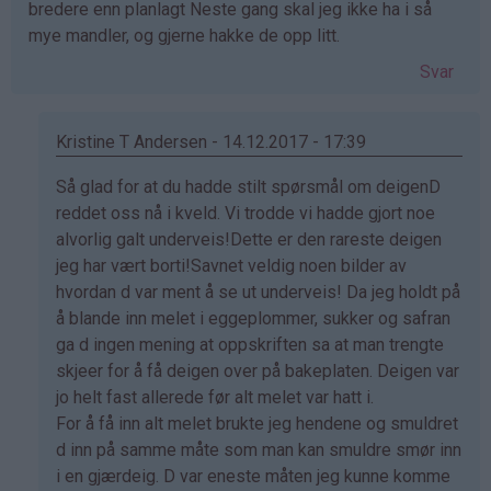
bredere enn planlagt Neste gang skal jeg ikke ha i så
mye mandler, og gjerne hakke de opp litt.
Svar
Kristine T Andersen - 14.12.2017 - 17:39
Som
Så glad for at du hadde stilt spørsmål om deigenD
svar
reddet oss nå i kveld. Vi trodde vi hadde gjort noe
på
alvorlig galt underveis!Dette er den rareste deigen
av
jeg har vært borti!Savnet veldig noen bilder av
Bente
hvordan d var ment å se ut underveis! Da jeg holdt på
Helene
å blande inn melet i eggeplommer, sukker og safran
(ikke
ga d ingen mening at oppskriften sa at man trengte
bekreftet)
skjeer for å få deigen over på bakeplaten. Deigen var
jo helt fast allerede før alt melet var hatt i.
For å få inn alt melet brukte jeg hendene og smuldret
d inn på samme måte som man kan smuldre smør inn
i en gjærdeig. D var eneste måten jeg kunne komme