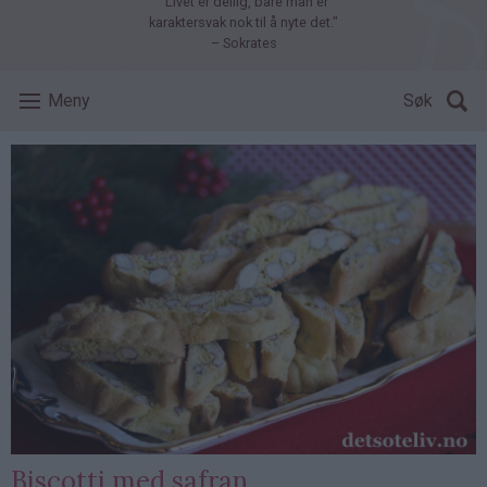
"Livet er deilig, bare man er
karaktersvak nok til å nyte det."
– Sokrates
Meny
Søk
Biscotti med safran