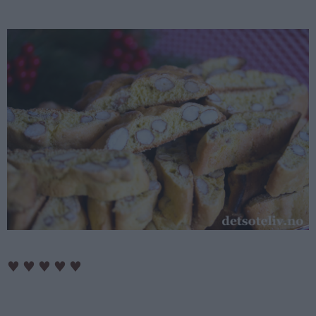
♥
♥
♥
♥
♥