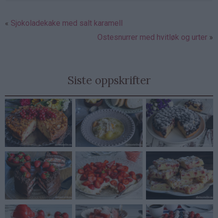
Sjokoladekake med salt karamell
Ostesnurrer med hvitløk og urter
Siste oppskrifter