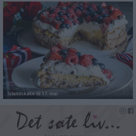
Hopp
til
hovedinnhold