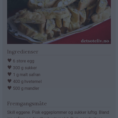
Ingredienser
♥
6 store egg
♥
300 g sukker
♥
1 g malt safran
♥
400 g hvetemel
♥
500 g mandler
Fremgangsmåte
Skill eggene. Pisk eggeplommer og sukker luftig. Bland