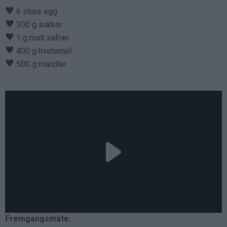
♥
6 store egg
♥
300 g sukker
♥
1 g malt safran
♥
400 g hvetemel
♥
500 g mandler
Fremgangsmåte: