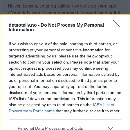
Ha vaniljesaus, smør og sukker i en kjele og varm opp
på middels varme under omrøring til smøret har smeltet
og alt er godt blandet. Avkjøl i noen minutter.
detsoteliv.no -
Do Not Process My Personal
Information
Sikt sammen de tørre ingrediensene i en stor bakebolle.
Ha i vanilje- og smørblandingen og rør deigen jevn og
If you wish to opt-out of the sale, sharing to third parties, or
klumpfri (jeg bruker en ballongvisp, se tips).
processing of your personal or sensitive information for
targeted advertising by us, please use the below opt-out
Hell deigen i en stor, bakepapirkledd langpanne (ca. 30 x
section to confirm your selection. Please note that after your
40 cm). Strø over rikelig med sukker og kanel. Stek
opt-out request is processed you may continue seeing
kaken midt i ovnen ved 175°C i 40 minutter. Avkjøl kaken
interest-based ads based on personal information utilized by
i formen. Del kaken i firkanter og løft kakestykkene ut av
us or personal information disclosed to third parties prior to
formen med en stekespade (se tips).
your opt-out. You may separately opt-out of the further
disclosure of your personal information by third parties on the
IAB’s list of downstream participants. This information may
also be disclosed by us to third parties on the
IAB’s List of
Tips
Downstream Participants
that may further disclose it to other
♥
Det går utmerket å bruke ferdigkjøpt vaniljesaus til
third parties.
denne oppskriften. Jeg bruker merket "Piano"
Personal Data Processing Opt Outs