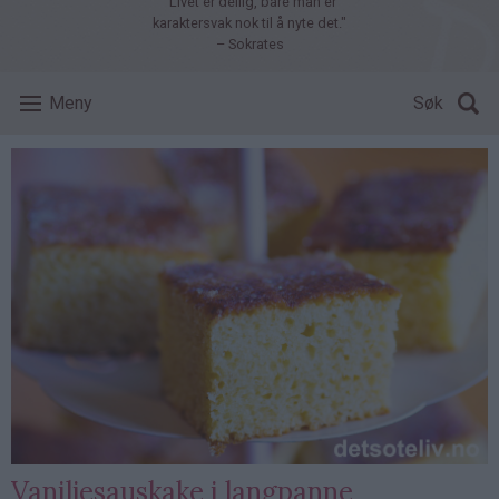
"Livet er deilig, bare man er
karaktersvak nok til å nyte det."
– Sokrates
Meny
Søk
Vaniljesauskake i langpanne