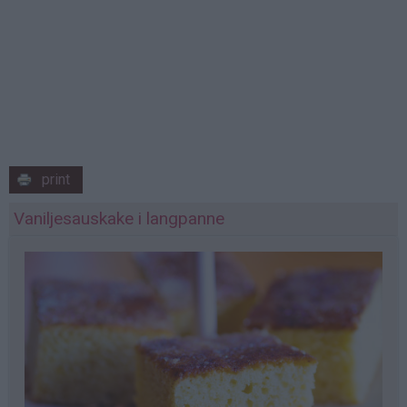
print
Vaniljesauskake i langpanne