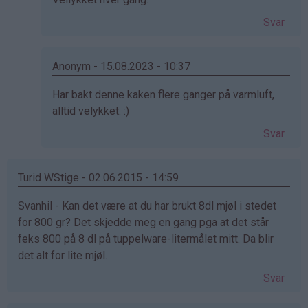
av
Svar
Anonym
(ikke
bekreftet)
Anonym - 15.08.2023 - 10:37
Som
Har bakt denne kaken flere ganger på varmluft,
svar
alltid velykket. :)
på
Svar
av
Anonym
(ikke
Turid WStige - 02.06.2015 - 14:59
bekreftet)
Svanhil - Kan det være at du har brukt 8dl mjøl i stedet
for 800 gr? Det skjedde meg en gang pga at det står
feks 800 på 8 dl på tuppelware-litermålet mitt. Da blir
det alt for lite mjøl.
Svar