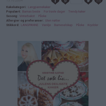
15.10.2004
Kakekategori
Langpannekaker
Populært
Barnas beste
For travle dager
Trendy kaker
Sesong
Vinterbakst
Påske
Allergier og preferanser
Uten nøtter
Stikkord
LANGPANNE
Vanilje
Barneselskap
Påske
Krydder