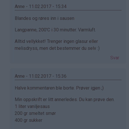
(ikke
Anne - 11.02.2017 - 15:34
bekreftet)
Som
Blandes og røres inn i sausen
svar
Langpanne, 200'C i 30 minutter. Varmluft.
på
av
Alltid vellykket! Trenger ingen glasur eller
Svanhild
melisdryss, men det bestemmer du selv :)
(ikke
Svar
bekreftet)
Anne - 11.02.2017 - 15:36
Som
Halve kommentaren ble borte. Prøver igjen ;)
svar
Min oppskrift er litt annerledes. Du kan prøve den.
på
1 liter vaniljesaus
av
200 gr smeltet smør
Svanhild
400 gr sukker
(ikke