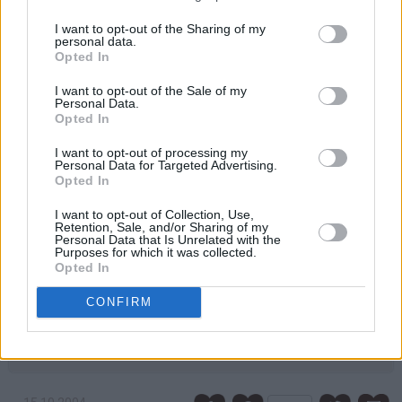
vaniljesaus fra Tine.
I want to opt-out of the Sharing of my
♥
Det er viktig at du lar vaniljesausblandingen avkjøles
personal data.
Opted In
før du vender inn melet, ellers kan deigen bli seig og
kaken dermed bli deigete.
I want to opt-out of the Sale of my
Personal Data.
♥
Opted In
Rør minst mulig i deigen etter at hvetemelet er tilsatt.
Jeg bruker en ballongvisp og rører kun for hånd, og ikke
I want to opt-out of processing my
lenger enn at deigen er blandet. Dette sikrer at kaken blir
Personal Data for Targeted Advertising.
Opted In
myk og saftig og ikke tung og kompakt.
I want to opt-out of Collection, Use,
♥
Du kan selvfølgelig også hvelve den ferdig stekte
Retention, Sale, and/or Sharing of my
Personal Data that Is Unrelated with the
kaken ut av formen og dra av bakepapiret, men da
Purposes for which it was collected.
risikerer du at en del av sukkeret drysser av. Av den
Opted In
grunn pleier jeg heller å skjære kaken i formen og løfte
CONFIRM
kakestykkene ut av langpannen med en stekespade.
♥
Kaken er kjempefin å fryse!