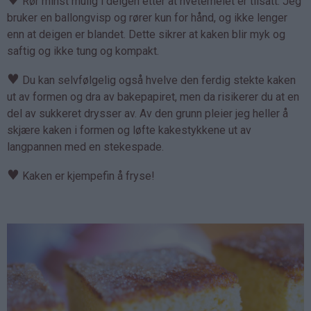
♥
Rør minst mulig i deigen etter at hvetemelet er tilsatt. Jeg
bruker en ballongvisp og rører kun for hånd, og ikke lenger
enn at deigen er blandet. Dette sikrer at kaken blir myk og
saftig og ikke tung og kompakt.
♥
Du kan selvfølgelig også hvelve den ferdig stekte kaken
ut av formen og dra av bakepapiret, men da risikerer du at en
del av sukkeret drysser av. Av den grunn pleier jeg heller å
skjære kaken i formen og løfte kakestykkene ut av
langpannen med en stekespade.
♥
Kaken er kjempefin å fryse!