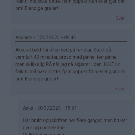
av
folk til må bake dette, fjern oppskriften eller gjør den
Svanhild
om! Elendige greier!!
(ikke
Svar
bekreftet)
Anonym - 17.07.2023 - 09:42
Som
Akkurat bakt for å ha med på ferietur. Stekt på
svar
varmluft 40 minutter, prøvd med pinne, tørr pinne,
på
men skikkelig RÅ når jeg nå skjærer i den. IKKE lur
av
folk til må bake dette, fjern oppskriften eller gjør den
Svanhild
om! Elendige greier!!
(ikke
Svar
bekreftet)
Anna - 30.07.2023 - 15:51
Som
Har brukt oppskriften her flere ganger, men bruker
svar
over og undervarme.
på
Vellykket hver gang.