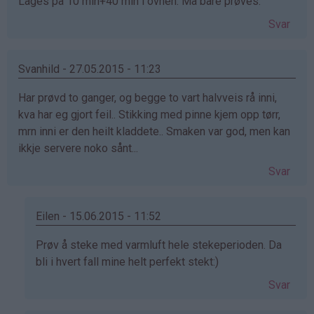
Lages på 10 min+40 min i ovnen. Må bare prøves.
Svar
Svanhild - 27.05.2015 - 11:23
Har prøvd to ganger, og begge to vart halvveis rå inni,
kva har eg gjort feil.. Stikking med pinne kjem opp tørr,
mrn inni er den heilt kladdete.. Smaken var god, men kan
ikkje servere noko sånt...
Svar
Eilen - 15.06.2015 - 11:52
Som
Prøv å steke med varmluft hele stekeperioden. Da
svar
bli i hvert fall mine helt perfekt stekt:)
på
Svar
av
Svanhild