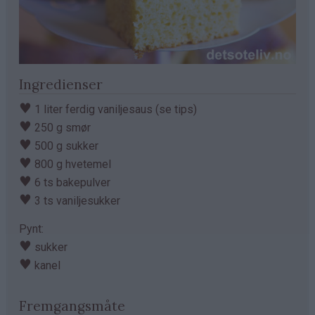
Ingredienser
♥
1 liter ferdig vaniljesaus (se tips)
♥
250 g smør
♥
500 g sukker
♥
800 g hvetemel
♥
6 ts bakepulver
♥
3 ts vaniljesukker
Pynt:
♥
sukker
♥
kanel
Fremgangsmåte