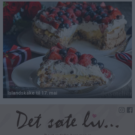
Hopp
til
hovedinnhold