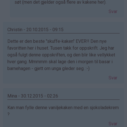
søt (men det gjelder også flere av kakene her).
bekreftet)
Svar
Christin - 20.10.2015 - 09:15
Dette er den beste "skuffe-kaken" EVER!! Den nye
favoritten her i huset. Tusen takk for oppskrift. Jeg har
også fulgt denne oppskriften, og den blir like vellykket
hver gang. Mmmmm skal lage den i morgen til basar i
barnehagen - gjett om unga gleder seg. :-)
Svar
Mina - 30.12.2015 - 02:26
Kan man fylle denne vaniljekaken med en sjokoladekrem
?
Svar