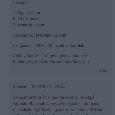
bekreftet)
Blandes
700 gr hvetemel
6 ts bakepulver
3 ts vaniljesukker
Blandes og røres inn i sausen
Langpanne, 200'C i 30 minutter. Varmluft.
Alltid vellykket! Trenger ingen glasur eller
melisdryss, men det bestemmer du selv :)
Svar
Anonym - 16.07.2023 - 20:34
Som
Akkurat bakt for å ha med på ferietur. Stekt på
svar
varmluft 40 minutter, prøvd med pinne, tørr pinne,
på
men skikkelig RÅ når jeg nå skjærer i den. IKKE lur