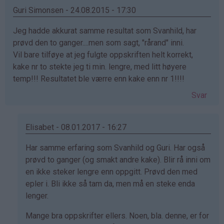
Guri Simonsen - 24.08.2015 - 17:30
Jeg hadde akkurat samme resultat som Svanhild, har
prøvd den to ganger....men som sagt, "rårand" inni.
Vil bare tilføye at jeg fulgte oppskriften helt korrekt,
kake nr to stekte jeg ti min. lengre, med litt høyere
temp!!! Resultatet ble værre enn kake enn nr 1!!!!
Svar
Elisabet - 08.01.2017 - 16:27
Som
Har samme erfaring som Svanhild og Guri. Har også
svar
prøvd to ganger (og smakt andre kake). Blir rå inni om
på
en ikke steker lengre enn oppgitt. Prøvd den med
av
epler i. Bli ikke så tam da, men må en steke enda
Guri
lenger.
Simonsen
Mange bra oppskrifter ellers. Noen, bla. denne, er for
(ikke