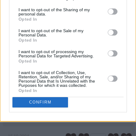
vaniljesaus fra Tine.
I want to opt-out of the Sharing of my
♥
Det er viktig at du lar vaniljesausblandingen avkjøles
personal data.
Opted In
før du vender inn melet, ellers kan deigen bli seig og
kaken dermed bli deigete.
I want to opt-out of the Sale of my
Personal Data.
♥
Opted In
Rør minst mulig i deigen etter at hvetemelet er tilsatt.
Jeg bruker en ballongvisp og rører kun for hånd, og ikke
I want to opt-out of processing my
lenger enn at deigen er blandet. Dette sikrer at kaken blir
Personal Data for Targeted Advertising.
Opted In
myk og saftig og ikke tung og kompakt.
I want to opt-out of Collection, Use,
♥
Du kan selvfølgelig også hvelve den ferdig stekte
Retention, Sale, and/or Sharing of my
Personal Data that Is Unrelated with the
kaken ut av formen og dra av bakepapiret, men da
Purposes for which it was collected.
risikerer du at en del av sukkeret drysser av. Av den
Opted In
grunn pleier jeg heller å skjære kaken i formen og løfte
CONFIRM
kakestykkene ut av langpannen med en stekespade.
♥
Kaken er kjempefin å fryse!