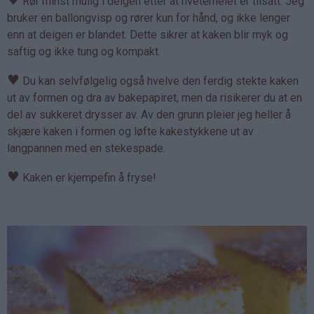
♥
Rør minst mulig i deigen etter at hvetemelet er tilsatt. Jeg
bruker en ballongvisp og rører kun for hånd, og ikke lenger
enn at deigen er blandet. Dette sikrer at kaken blir myk og
saftig og ikke tung og kompakt.
♥
Du kan selvfølgelig også hvelve den ferdig stekte kaken
ut av formen og dra av bakepapiret, men da risikerer du at en
del av sukkeret drysser av. Av den grunn pleier jeg heller å
skjære kaken i formen og løfte kakestykkene ut av
langpannen med en stekespade.
♥
Kaken er kjempefin å fryse!