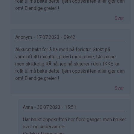
av
folk til må bake dette, fjern oppskriften eller gjør den
Svanhild
om! Elendige greier!!
(ikke
Svar
bekreftet)
Anonym - 17.07.2023 - 09:42
Som
Akkurat bakt for å ha med på ferietur. Stekt på
svar
varmluft 40 minutter, prøvd med pinne, tørr pinne,
på
men skikkelig RÅ når jeg nå skjærer i den. IKKE lur
av
folk til må bake dette, fjern oppskriften eller gjør den
Svanhild
om! Elendige greier!!
(ikke
Svar
bekreftet)
Anna - 30.07.2023 - 15:51
Som
Har brukt oppskriften her flere ganger, men bruker
svar
over og undervarme.
på
Vellykket hver gang.