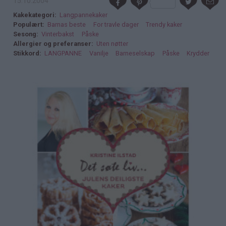
15.10.2004
Kakekategori
Langpannekaker
Populært
Barnas beste
For travle dager
Trendy kaker
Sesong
Vinterbakst
Påske
Allergier og preferanser
Uten nøtter
Stikkord
LANGPANNE
Vanilje
Barneselskap
Påske
Krydder