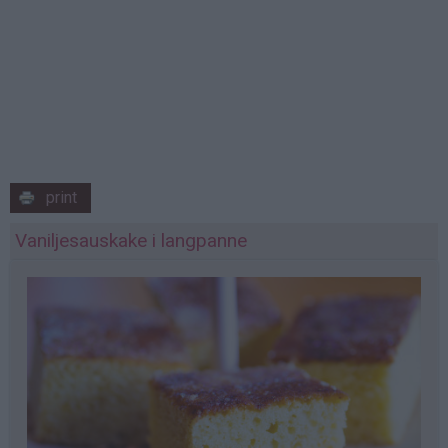
print
Vaniljesauskake i langpanne