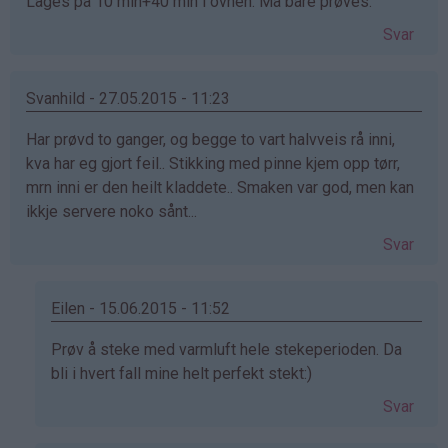
Lages på 10 min+40 min i ovnen. Må bare prøves.
Svar
Svanhild - 27.05.2015 - 11:23
Har prøvd to ganger, og begge to vart halvveis rå inni,
kva har eg gjort feil.. Stikking med pinne kjem opp tørr,
mrn inni er den heilt kladdete.. Smaken var god, men kan
ikkje servere noko sånt...
Svar
Eilen - 15.06.2015 - 11:52
Som
Prøv å steke med varmluft hele stekeperioden. Da
svar
bli i hvert fall mine helt perfekt stekt:)
på
Svar
av
Svanhild