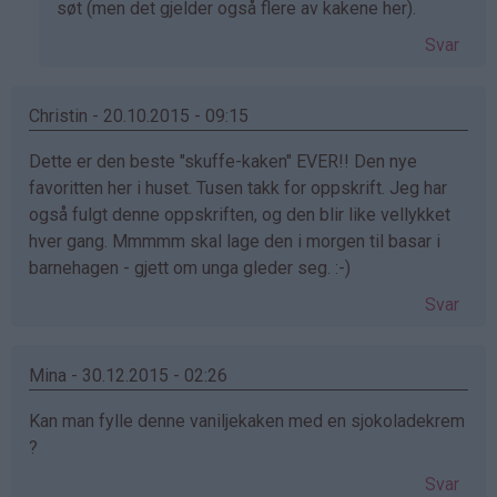
søt (men det gjelder også flere av kakene her).
bekreftet)
Svar
Christin - 20.10.2015 - 09:15
Dette er den beste "skuffe-kaken" EVER!! Den nye
favoritten her i huset. Tusen takk for oppskrift. Jeg har
også fulgt denne oppskriften, og den blir like vellykket
hver gang. Mmmmm skal lage den i morgen til basar i
barnehagen - gjett om unga gleder seg. :-)
Svar
Mina - 30.12.2015 - 02:26
Kan man fylle denne vaniljekaken med en sjokoladekrem
?
Svar