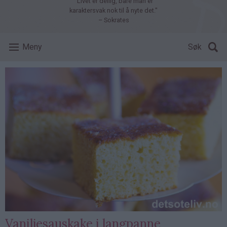
"Livet er deilig, bare man er
karaktersvak nok til å nyte det."
– Sokrates
Meny
Søk
Vaniljesauskake i langpanne