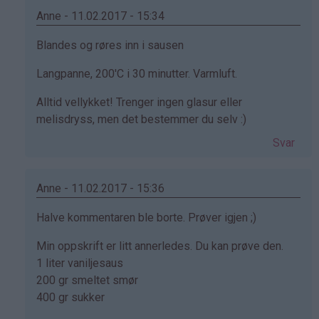
(ikke
Anne - 11.02.2017 - 15:34
bekreftet)
Som
Blandes og røres inn i sausen
svar
Langpanne, 200'C i 30 minutter. Varmluft.
på
av
Alltid vellykket! Trenger ingen glasur eller
Svanhild
melisdryss, men det bestemmer du selv :)
(ikke
Svar
bekreftet)
Anne - 11.02.2017 - 15:36
Som
Halve kommentaren ble borte. Prøver igjen ;)
svar
Min oppskrift er litt annerledes. Du kan prøve den.
på
1 liter vaniljesaus
av
200 gr smeltet smør
Svanhild
400 gr sukker
(ikke