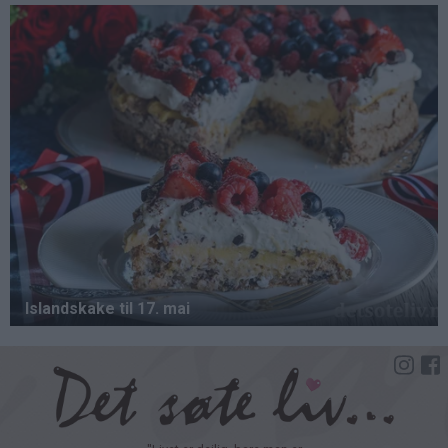
Hopp
til
hovedinnhold