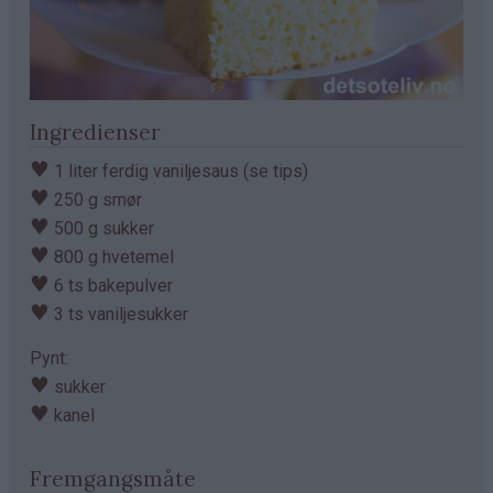
Ingredienser
♥
1 liter ferdig vaniljesaus (se tips)
♥
250 g smør
♥
500 g sukker
♥
800 g hvetemel
♥
6 ts bakepulver
♥
3 ts vaniljesukker
Pynt:
♥
sukker
♥
kanel
Fremgangsmåte