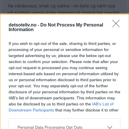
Ha vaniljesaus, smør og sukker i en kjele og varm opp
på middels varme under omrøring til smøret har smeltet
og alt er godt blandet. Avkjøl i noen minutter.
detsoteliv.no -
Do Not Process My Personal
Information
Sikt sammen de tørre ingrediensene i en stor bakebolle.
Ha i vanilje- og smørblandingen og rør deigen jevn og
If you wish to opt-out of the sale, sharing to third parties, or
klumpfri (jeg bruker en ballongvisp, se tips).
processing of your personal or sensitive information for
targeted advertising by us, please use the below opt-out
Hell deigen i en stor, bakepapirkledd langpanne (ca. 30 x
section to confirm your selection. Please note that after your
40 cm). Strø over rikelig med sukker og kanel. Stek
opt-out request is processed you may continue seeing
kaken midt i ovnen ved 175°C i 40 minutter. Avkjøl kaken
interest-based ads based on personal information utilized by
i formen. Del kaken i firkanter og løft kakestykkene ut av
us or personal information disclosed to third parties prior to
formen med en stekespade (se tips).
your opt-out. You may separately opt-out of the further
disclosure of your personal information by third parties on the
IAB’s list of downstream participants. This information may
also be disclosed by us to third parties on the
IAB’s List of
Tips
Downstream Participants
that may further disclose it to other
♥
Det går utmerket å bruke ferdigkjøpt vaniljesaus til
third parties.
denne oppskriften. Jeg bruker merket "Piano"
Personal Data Processing Opt Outs