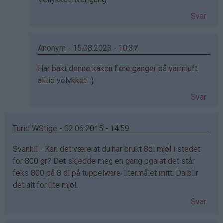
av
Svar
Anonym
(ikke
bekreftet)
Anonym - 15.08.2023 - 10:37
Som
Har bakt denne kaken flere ganger på varmluft,
svar
alltid velykket. :)
på
Svar
av
Anonym
(ikke
Turid WStige - 02.06.2015 - 14:59
bekreftet)
Svanhil - Kan det være at du har brukt 8dl mjøl i stedet
for 800 gr? Det skjedde meg en gang pga at det står
feks 800 på 8 dl på tuppelware-litermålet mitt. Da blir
det alt for lite mjøl.
Svar