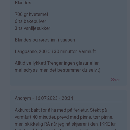
bekreftet)
Blandes
700 gr hvetemel
6 ts bakepulver
3 ts vaniljesukker
Blandes og røres inn i sausen
Langpanne, 200'C i 30 minutter. Varmluft.
Alltid vellykket! Trenger ingen glasur eller
melisdryss, men det bestemmer du selv :)
Svar
Anonym - 16.07.2023 - 20:34
Som
Akkurat bakt for å ha med på ferietur. Stekt på
svar
varmluft 40 minutter, prøvd med pinne, tørr pinne,
på
men skikkelig RÅ når jeg nå skjærer i den. IKKE lur