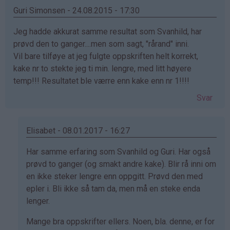
Guri Simonsen - 24.08.2015 - 17:30
Jeg hadde akkurat samme resultat som Svanhild, har
prøvd den to ganger....men som sagt, "rårand" inni.
Vil bare tilføye at jeg fulgte oppskriften helt korrekt,
kake nr to stekte jeg ti min. lengre, med litt høyere
temp!!! Resultatet ble værre enn kake enn nr 1!!!!
Svar
Elisabet - 08.01.2017 - 16:27
Som
Har samme erfaring som Svanhild og Guri. Har også
svar
prøvd to ganger (og smakt andre kake). Blir rå inni om
på
en ikke steker lengre enn oppgitt. Prøvd den med
av
epler i. Bli ikke så tam da, men må en steke enda
Guri
lenger.
Simonsen
Mange bra oppskrifter ellers. Noen, bla. denne, er for
(ikke