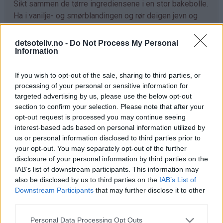
Sikt sammen de tørre ingrediensene i en stor bakebolle.
Ha i vanilje- og smørblandingen og rør deigen jevn og
klumpfri (jeg bruker en ballongvisp, se tips).
detsoteliv.no -
Do Not Process My Personal
Hell deigen i en stor, bakepapirkledd langpanne (ca. 30 x
Information
40 cm). Strø over rikelig med sukker og kanel. Stek
kaken midt i ovnen ved 175°C i 40 minutter. Avkjøl kaken
If you wish to opt-out of the sale, sharing to third parties, or
i formen. Del kaken i firkanter og løft kakestykkene ut av
processing of your personal or sensitive information for
formen med en stekespade (se tips).
targeted advertising by us, please use the below opt-out
section to confirm your selection. Please note that after your
opt-out request is processed you may continue seeing
interest-based ads based on personal information utilized by
Tips
us or personal information disclosed to third parties prior to
♥
your opt-out. You may separately opt-out of the further
Det går utmerket å bruke ferdigkjøpt vaniljesaus til
disclosure of your personal information by third parties on the
denne oppskriften. Jeg bruker merket "Piano"
IAB’s list of downstream participants. This information may
vaniljesaus fra Tine.
also be disclosed by us to third parties on the
IAB’s List of
Downstream Participants
that may further disclose it to other
♥
Det er viktig at du lar vaniljesausblandingen avkjøles
third parties.
før du vender inn melet, ellers kan deigen bli seig og
kaken dermed bli deigete.
Personal Data Processing Opt Outs