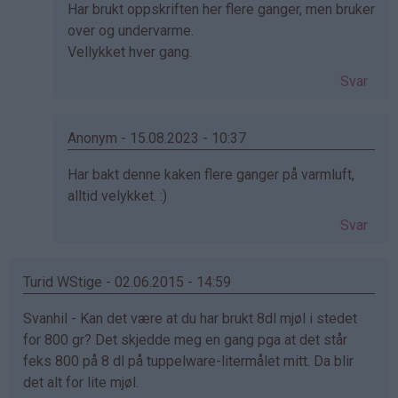
Som
Har brukt oppskriften her flere ganger, men bruker
svar
over og undervarme.
på
Vellykket hver gang.
av
Svar
Anonym
(ikke
bekreftet)
Anonym - 15.08.2023 - 10:37
Som
Har bakt denne kaken flere ganger på varmluft,
svar
alltid velykket. :)
på
Svar
av
Anonym
(ikke
Turid WStige - 02.06.2015 - 14:59
bekreftet)
Svanhil - Kan det være at du har brukt 8dl mjøl i stedet
for 800 gr? Det skjedde meg en gang pga at det står
feks 800 på 8 dl på tuppelware-litermålet mitt. Da blir
det alt for lite mjøl.