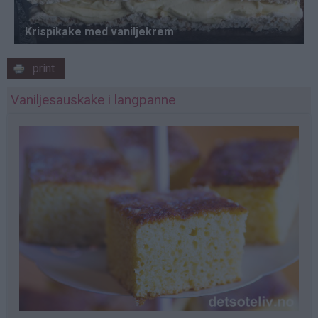
print
Vaniljesauskake i langpanne