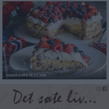
Hopp
til
hovedinnhold