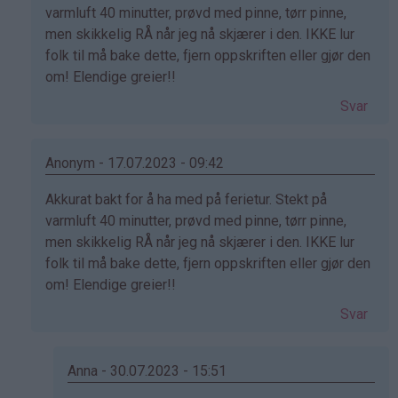
svar
varmluft 40 minutter, prøvd med pinne, tørr pinne,
på
men skikkelig RÅ når jeg nå skjærer i den. IKKE lur
av
folk til må bake dette, fjern oppskriften eller gjør den
Svanhild
om! Elendige greier!!
(ikke
Svar
bekreftet)
Anonym - 17.07.2023 - 09:42
Som
Akkurat bakt for å ha med på ferietur. Stekt på
svar
varmluft 40 minutter, prøvd med pinne, tørr pinne,
på
men skikkelig RÅ når jeg nå skjærer i den. IKKE lur
av
folk til må bake dette, fjern oppskriften eller gjør den
Svanhild
om! Elendige greier!!
(ikke
Svar
bekreftet)
Anna - 30.07.2023 - 15:51