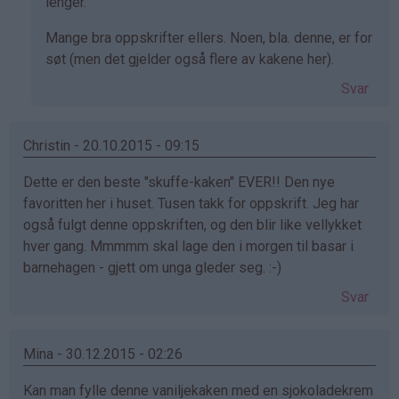
Guri
lenger.
Simonsen
Mange bra oppskrifter ellers. Noen, bla. denne, er for
(ikke
søt (men det gjelder også flere av kakene her).
bekreftet)
Svar
Christin - 20.10.2015 - 09:15
Dette er den beste "skuffe-kaken" EVER!! Den nye
favoritten her i huset. Tusen takk for oppskrift. Jeg har
også fulgt denne oppskriften, og den blir like vellykket
hver gang. Mmmmm skal lage den i morgen til basar i
barnehagen - gjett om unga gleder seg. :-)
Svar
Mina - 30.12.2015 - 02:26
Kan man fylle denne vaniljekaken med en sjokoladekrem