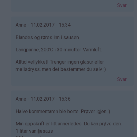
på
Svar
av
Svanhild
(ikke
Anne - 11.02.2017 - 15:34
bekreftet)
Som
Blandes og røres inn i sausen
svar
Langpanne, 200'C i 30 minutter. Varmluft.
på
av
Alltid vellykket! Trenger ingen glasur eller
Svanhild
melisdryss, men det bestemmer du selv :)
(ikke
Svar
bekreftet)
Anne - 11.02.2017 - 15:36
Som
Halve kommentaren ble borte. Prøver igjen ;)
svar
Min oppskrift er litt annerledes. Du kan prøve den.
på
1 liter vaniljesaus
av