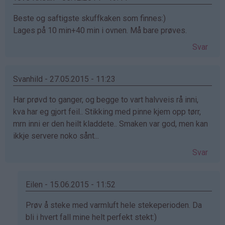
Beste og saftigste skuffkaken som finnes:)
Lages på 10 min+40 min i ovnen. Må bare prøves.
Svar
Svanhild - 27.05.2015 - 11:23
Har prøvd to ganger, og begge to vart halvveis rå inni,
kva har eg gjort feil.. Stikking med pinne kjem opp tørr,
mrn inni er den heilt kladdete.. Smaken var god, men kan
ikkje servere noko sånt...
Svar
Eilen - 15.06.2015 - 11:52
Som
Prøv å steke med varmluft hele stekeperioden. Da
svar
bli i hvert fall mine helt perfekt stekt:)