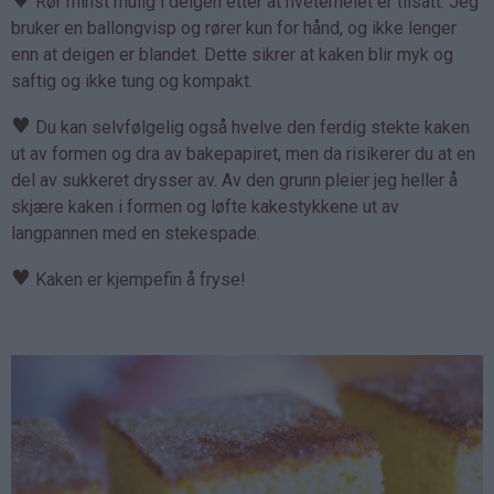
♥
Rør minst mulig i deigen etter at hvetemelet er tilsatt. Jeg
bruker en ballongvisp og rører kun for hånd, og ikke lenger
enn at deigen er blandet. Dette sikrer at kaken blir myk og
saftig og ikke tung og kompakt.
♥
Du kan selvfølgelig også hvelve den ferdig stekte kaken
ut av formen og dra av bakepapiret, men da risikerer du at en
del av sukkeret drysser av. Av den grunn pleier jeg heller å
skjære kaken i formen og løfte kakestykkene ut av
langpannen med en stekespade.
♥
Kaken er kjempefin å fryse!