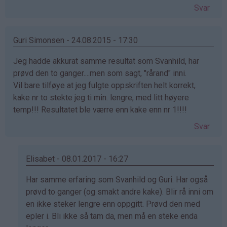
Svar
Guri Simonsen - 24.08.2015 - 17:30
Jeg hadde akkurat samme resultat som Svanhild, har
prøvd den to ganger....men som sagt, "rårand" inni.
Vil bare tilføye at jeg fulgte oppskriften helt korrekt,
kake nr to stekte jeg ti min. lengre, med litt høyere
temp!!! Resultatet ble værre enn kake enn nr 1!!!!
Svar
Elisabet - 08.01.2017 - 16:27
Som
Har samme erfaring som Svanhild og Guri. Har også
svar
prøvd to ganger (og smakt andre kake). Blir rå inni om
på
en ikke steker lengre enn oppgitt. Prøvd den med
av
epler i. Bli ikke så tam da, men må en steke enda