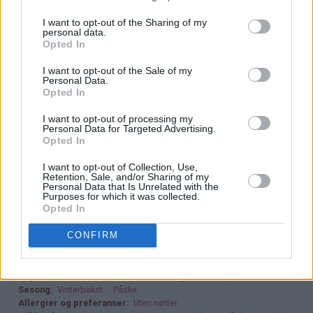
♥
Rør minst mulig i deigen etter at hvetemelet er tilsatt.
I want to opt-out of the Sharing of my
personal data.
Jeg bruker en ballongvisp og rører kun for hånd, og ikke
Opted In
lenger enn at deigen er blandet. Dette sikrer at kaken blir
I want to opt-out of the Sale of my
myk og saftig og ikke tung og kompakt.
Personal Data.
Opted In
♥
Du kan selvfølgelig også hvelve den ferdig stekte
kaken ut av formen og dra av bakepapiret, men da
I want to opt-out of processing my
Personal Data for Targeted Advertising.
risikerer du at en del av sukkeret drysser av. Av den
Opted In
grunn pleier jeg heller å skjære kaken i formen og løfte
I want to opt-out of Collection, Use,
kakestykkene ut av langpannen med en stekespade.
Retention, Sale, and/or Sharing of my
Personal Data that Is Unrelated with the
♥
Purposes for which it was collected.
Kaken er kjempefin å fryse!
Opted In
CONFIRM
15.10.2004
Kakekategori
Langpannekaker
Populært
Barnas beste
For travle dager
Trendy kaker
Sesong
Vinterbakst
Påske
Allergier og preferanser
Uten nøtter