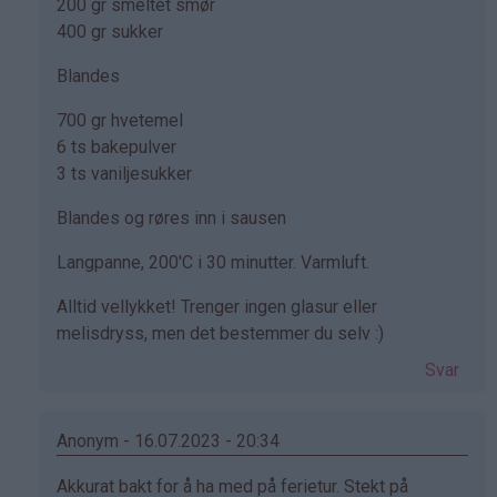
200 gr smeltet smør
Svanhild
400 gr sukker
(ikke
bekreftet)
Blandes
700 gr hvetemel
6 ts bakepulver
3 ts vaniljesukker
Blandes og røres inn i sausen
Langpanne, 200'C i 30 minutter. Varmluft.
Alltid vellykket! Trenger ingen glasur eller
melisdryss, men det bestemmer du selv :)
Svar
Anonym - 16.07.2023 - 20:34
Som
Akkurat bakt for å ha med på ferietur. Stekt på