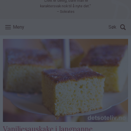
"Livet er deilig, bare man er
karaktersvak nok til å nyte det."
– Sokrates
Meny
Søk
Vaniljesauskake i langpanne