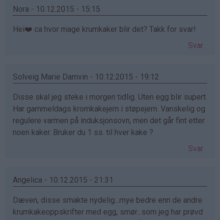
Nora - 10.12.2015 - 15:15
Hei❤️ ca hvor mage krumkaker blir det? Takk for svar!
Svar
Solveig Marie Damvin - 10.12.2015 - 19:12
Disse skal jeg steke i morgen tidlig. Uten egg blir supert.
Har gammeldags kromkakejern i støpejern. Vanskelig og
regulere varmen på induksjonsovn, men det går fint etter
noen kaker. Bruker du 1 ss. til hver kake ?
Svar
Angelica - 10.12.2015 - 21:31
Dæven, disse smakte nydelig...mye bedre enn de andre
krumkakeoppskrifter med egg, smør...som jeg har prøvd