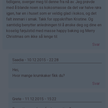
tidligere, sverger meg til denne fra nå av. Jeg prøvde
med å blande noen ss kokosmasse da det var halve røra
igjen, har en i huset som er veldig glad i kokos, og det
falt innmari i smak. Takk for oppskriften Kristine. Og
samtidig benytter anledningen til å ønske deg og dine en
koselig førjulstid med masse happy baking og Merry
Christmas om ikke så lenge til.
Svar
Saadia - 10.12.2015 - 22:28
Som
Hei,
svar
Hvor mange krumkaker fikk du?
på
Svar
av
Angelica
(ikke
Grete - 11.12.2015 - 15:22
bekreftet)