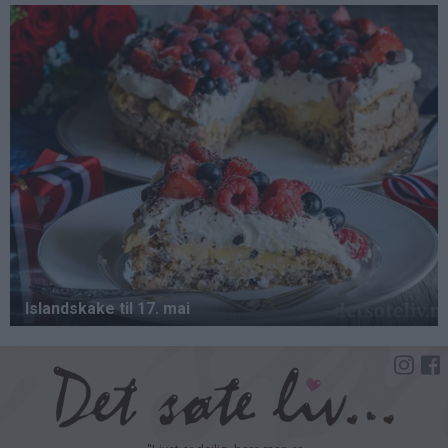
Hopp
til
hovedinnhold