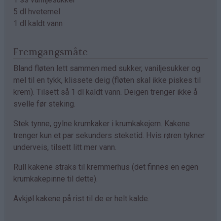
5 dl hvetemel
1 dl kaldt vann
Fremgangsmåte
Bland fløten lett sammen med sukker, vaniljesukker og
mel til en tykk, klissete deig (fløten skal ikke piskes til
krem). Tilsett så 1 dl kaldt vann. Deigen trenger ikke å
svelle før steking.
Stek tynne, gylne krumkaker i krumkakejern. Kakene
trenger kun et par sekunders steketid. Hvis røren tykner
underveis, tilsett litt mer vann.
Rull kakene straks til kremmerhus (det finnes en egen
krumkakepinne til dette).
Avkjøl kakene på rist til de er helt kalde.