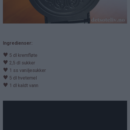
Ingredienser:
♥
5 dl kremfløte
♥
2,5 dl sukker
♥
1 ss vaniljesukker
♥
5 dl hvetemel
♥
1 dl kaldt vann