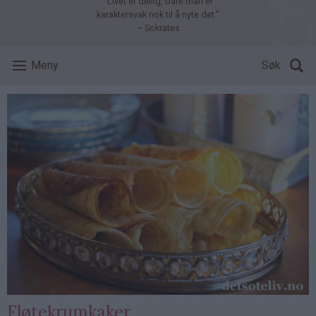
"Livet er deilig, bare man er
karaktersvak nok til å nyte det."
– Sokrates
Meny
Søk
Fløtekrumkaker