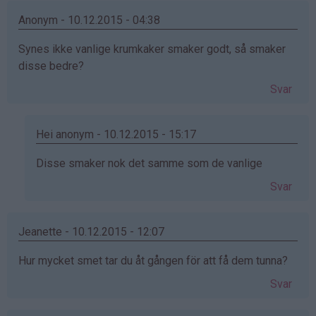
Anonym - 10.12.2015 - 04:38
Synes ikke vanlige krumkaker smaker godt, så smaker
disse bedre?
Svar
Hei anonym - 10.12.2015 - 15:17
Som
Disse smaker nok det samme som de vanlige
svar
Svar
på
av
Anonym
Jeanette - 10.12.2015 - 12:07
(ikke
Hur mycket smet tar du åt gången för att få dem tunna?
bekreftet)
Svar