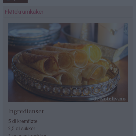
Fløtekrumkaker
Ingredienser
5 dl kremfløte
2,5 dl sukker
1 ss vaniljesukker