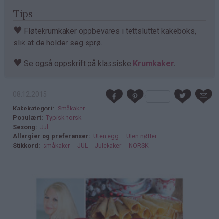
Tips
♥
Fløtekrumkaker oppbevares i tettsluttet kakeboks,
slik at de holder seg sprø.
♥
Se også oppskrift på klassiske
Krumkaker
.
08.12.2015
Kakekategori
Småkaker
Populært
Typisk norsk
Sesong
Jul
Allergier og preferanser
Uten egg
Uten nøtter
Stikkord
småkaker
JUL
Julekaker
NORSK