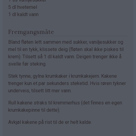
5 dl hvetemel
1 dl kaldt vann
Fremgangsmåte
Bland fløten lett sammen med sukker, vaniljesukker og
mel til en tykk, klissete deig (fløten skal ikke piskes til
krem). Tilsett så 1 dl kaldt vann. Deigen trenger ikke å
svelle før steking.
Stek tynne, gylne krumkaker i krumkakejern. Kakene
trenger kun et par sekunders steketid. Hvis røren tykner
underveis, tilsett litt mer vann.
Rull kakene straks til kremmerhus (det finnes en egen
krumkakepinne til dette).
Avkjøl kakene på rist til de er helt kalde.