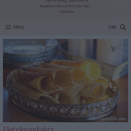
"Livet er deilig, bare man er
karaktersvak nok til å nyte det."
– Sokrates
Meny
Søk
Fløtekrumkaker