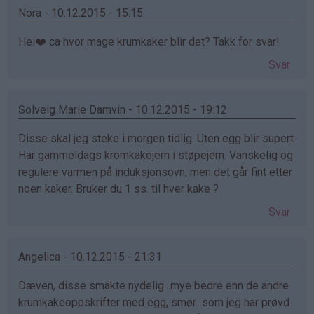
Nora - 10.12.2015 - 15:15
Hei❤️ ca hvor mage krumkaker blir det? Takk for svar!
Svar
Solveig Marie Damvin - 10.12.2015 - 19:12
Disse skal jeg steke i morgen tidlig. Uten egg blir supert.
Har gammeldags kromkakejern i støpejern. Vanskelig og
regulere varmen på induksjonsovn, men det går fint etter
noen kaker. Bruker du 1 ss. til hver kake ?
Svar
Angelica - 10.12.2015 - 21:31
Dæven, disse smakte nydelig...mye bedre enn de andre
krumkakeoppskrifter med egg, smør...som jeg har prøvd