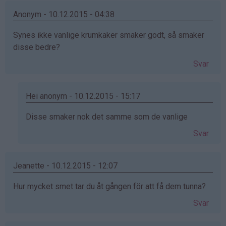
Anonym - 10.12.2015 - 04:38
Synes ikke vanlige krumkaker smaker godt, så smaker
disse bedre?
Svar
Hei anonym - 10.12.2015 - 15:17
Som
Disse smaker nok det samme som de vanlige
svar
Svar
på
av
Anonym
Jeanette - 10.12.2015 - 12:07
(ikke
Hur mycket smet tar du åt gången för att få dem tunna?
bekreftet)
Svar