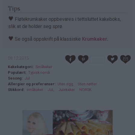
Tips
♥
Fløtekrumkaker oppbevares i tettsluttet kakeboks,
slik at de holder seg sprø.
♥
Se også oppskrift på klassiske
Krumkaker
.
08.12.2015
Kakekategori
Småkaker
Populært
Typisk norsk
Sesong
Jul
Allergier og preferanser
Uten egg
Uten nøtter
Stikkord
småkaker
JUL
Julekaker
NORSK