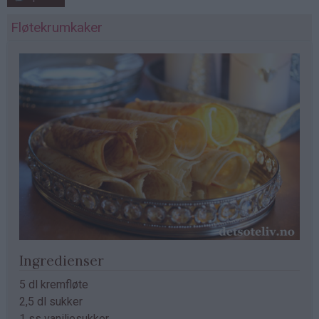
Fløtekrumkaker
Ingredienser
5 dl kremfløte
2,5 dl sukker
1 ss vaniljesukker