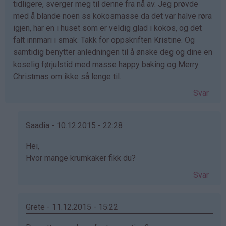
tidligere, sverger meg til denne fra nå av. Jeg prøvde
med å blande noen ss kokosmasse da det var halve røra
igjen, har en i huset som er veldig glad i kokos, og det
falt innmari i smak. Takk for oppskriften Kristine. Og
samtidig benytter anledningen til å ønske deg og dine en
koselig førjulstid med masse happy baking og Merry
Christmas om ikke så lenge til.
Svar
Saadia - 10.12.2015 - 22:28
Som
Hei,
svar
Hvor mange krumkaker fikk du?
på
Svar
av
Angelica
(ikke
Grete - 11.12.2015 - 15:22
bekreftet)