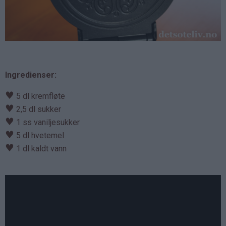
Ingredienser:
♥
5 dl kremfløte
♥
2,5 dl sukker
♥
1 ss vaniljesukker
♥
5 dl hvetemel
♥
1 dl kaldt vann