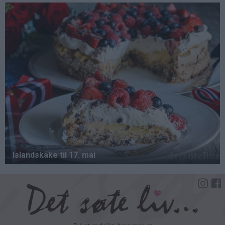
Hopp
til
hovedinnhold