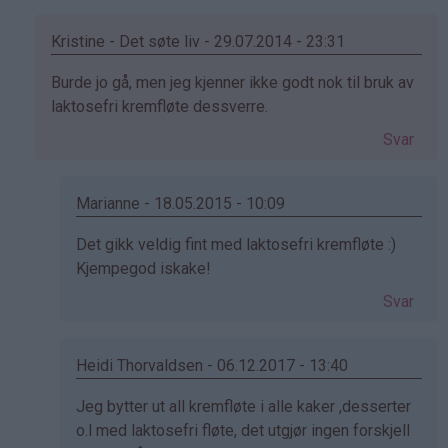
Kristine - Det søte liv - 29.07.2014 - 23:31
Som
Burde jo gå, men jeg kjenner ikke godt nok til bruk av
svar
laktosefri kremfløte dessverre.
på
Svar
av
Gunn
Marit
Marianne - 18.05.2015 - 10:09
(ikke
Som
Det gikk veldig fint med laktosefri kremfløte :)
bekreftet)
svar
Kjempegod iskake!
på
Svar
av
Kristine
-
Heidi Thorvaldsen - 06.12.2017 - 13:40
Det…
Som
Jeg bytter ut all kremfløte i alle kaker ,desserter
svar
o.l med laktosefri fløte, det utgjør ingen forskjell