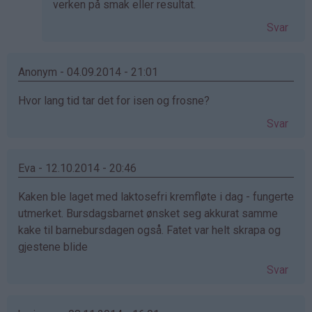
på
verken på smak eller resultat.
av
Svar
Kristine
-
Det…
Anonym - 04.09.2014 - 21:01
Hvor lang tid tar det for isen og frosne?
Svar
Eva - 12.10.2014 - 20:46
Kaken ble laget med laktosefri kremfløte i dag - fungerte
utmerket. Bursdagsbarnet ønsket seg akkurat samme
kake til barnebursdagen også. Fatet var helt skrapa og
gjestene blide
Svar