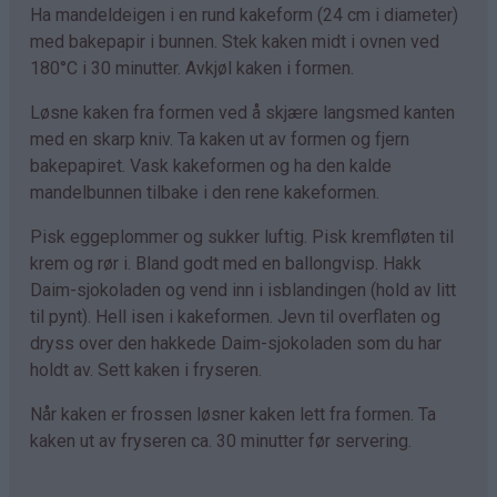
Ha mandeldeigen i en rund kakeform (24 cm i diameter)
med bakepapir i bunnen. Stek kaken midt i ovnen ved
180°C i 30 minutter. Avkjøl kaken i formen.
Løsne kaken fra formen ved å skjære langsmed kanten
med en skarp kniv. Ta kaken ut av formen og fjern
bakepapiret. Vask kakeformen og ha den kalde
mandelbunnen tilbake i den rene kakeformen.
Pisk eggeplommer og sukker luftig. Pisk kremfløten til
krem og rør i. Bland godt med en ballongvisp. Hakk
Daim-sjokoladen og vend inn i isblandingen (hold av litt
til pynt). Hell isen i kakeformen. Jevn til overflaten og
dryss over den hakkede Daim-sjokoladen som du har
holdt av. Sett kaken i fryseren.
Når kaken er frossen løsner kaken lett fra formen. Ta
kaken ut av fryseren ca. 30 minutter før servering.