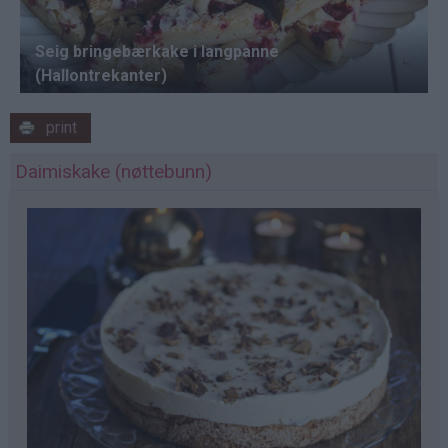
print
Daimiskake (nøttebunn)