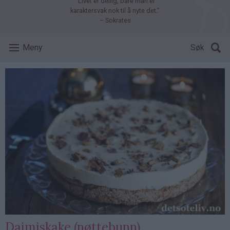
"Livet er deilig, bare man er
karaktersvak nok til å nyte det."
– Sokrates
Meny
Søk
Daimiskake (nøttebunn)