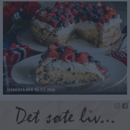
Hopp
til
hovedinnhold