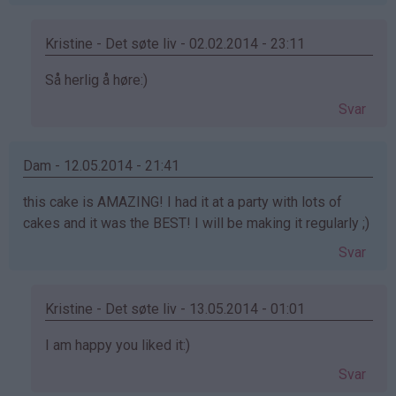
Kristine - Det søte liv - 02.02.2014 - 23:11
Som
Så herlig å høre:)
svar
Svar
på
av
Anonym
Dam - 12.05.2014 - 21:41
(ikke
this cake is AMAZING! I had it at a party with lots of
bekreftet)
cakes and it was the BEST! I will be making it regularly ;)
Svar
Kristine - Det søte liv - 13.05.2014 - 01:01
Som
I am happy you liked it:)
svar
Svar
på