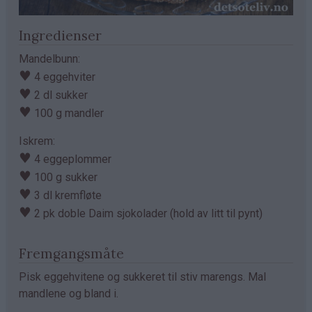
Ingredienser
Mandelbunn:
♥
4 eggehviter
♥
2 dl sukker
♥
100 g mandler
Iskrem:
♥
4 eggeplommer
♥
100 g sukker
♥
3 dl kremfløte
♥
2 pk doble Daim sjokolader (hold av litt til pynt)
Fremgangsmåte
Pisk eggehvitene og sukkeret til stiv marengs. Mal
mandlene og bland i.