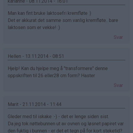
karianne - 08.11.2014 - 16:01
Man kan fint bruke laktosefri kremfløte :)
Det er akkurat det samme som vanlig kremfløte.. bare
laktosen som er vekke! :)
Svar
Hellen - 13.11.2014 - 08:51
Hjelp! Kan du hjelpe meg å "transformere" denne
oppskriften til 26 eller28 cm form? Haster
Svar
Marit - 21.11.2014 - 11:44
Gleder med til iskake :-) - det er lenge siden sist.
Da jeg tok nøttebunnen ut av ovnen og løsnet papiret var
den fuktig i bunnen - er det et tegn på for kort steketid?