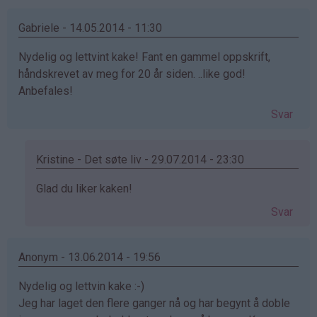
av
Dam
Gabriele - 14.05.2014 - 11:30
(ikke
Nydelig og lettvint kake! Fant en gammel oppskrift,
bekreftet)
håndskrevet av meg for 20 år siden. ..like god!
Anbefales!
Svar
Kristine - Det søte liv - 29.07.2014 - 23:30
Som
Glad du liker kaken!
svar
Svar
på
av
Gabriele
Anonym - 13.06.2014 - 19:56
(ikke
Nydelig og lettvin kake :-)
bekreftet)
Jeg har laget den flere ganger nå og har begynt å doble