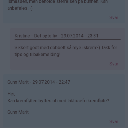
ismassen, men beholde størrelsen på bunnen. Kan
anbefales :-)
Svar
Kristine - Det søte liv - 29.07.2014 - 23:31
Som
Sikkert godt med dobbelt så mye iskrem:-) Takk for
svar
tips og tilbakemelding!
på
Svar
av
Anonym
(ikke
Gunn Marit - 29.07.2014 - 22:47
bekreftet)
Hei,
Kan kremfløten byttes ut med laktosefri kremfløte?
Gunn Marit
Svar