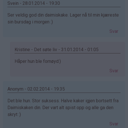
Svein - 28.01.2014 - 19:30
Ser veldig god din daimiskake. Lager nå til min kjæreste
sin bursdag i morgen :)
Svar
Kristine - Det søte liv - 31.01.2014 - 01:05
Som
Håper hun ble fornøyd:)
svar
Svar
på
av
Svein
Anonym - 02.02.2014 - 19:35
(ikke
Det ble hun. Stor suksess. Halve kaker igjen bortsett fra
bekreftet)
Daimiskaken din. Der vart alt spist opp og alle ga den
skryt :)
Svar