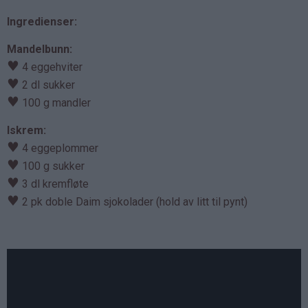
Ingredienser:
Mandelbunn:
♥
4 eggehviter
♥
2 dl sukker
♥
100 g mandler
Iskrem:
♥
4 eggeplommer
♥
100 g sukker
♥
3 dl kremfløte
♥
2 pk doble Daim sjokolader (hold av litt til pynt)