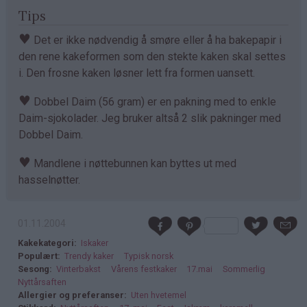
Tips
♥
Det er ikke nødvendig å smøre eller å ha bakepapir i
den rene kakeformen som den stekte kaken skal settes
i. Den frosne kaken løsner lett fra formen uansett.
♥
Dobbel Daim (56 gram) er en pakning med to enkle
Daim-sjokolader. Jeg bruker altså 2 slik pakninger med
Dobbel Daim.
♥
Mandlene i nøttebunnen kan byttes ut med
hasselnøtter.
01.11.2004
Kakekategori
Iskaker
Populært
Trendy kaker
Typisk norsk
Sesong
Vinterbakst
Vårens festkaker
17.mai
Sommerlig
Nyttårsaften
Allergier og preferanser
Uten hvetemel