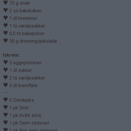
♥
75 g smør
♥
2 ss bakekakao
♥
1 dl hvetemel
♥
1 ts vaniljesukker
♥
0,5 ts bakepulver
♥
50 g dronningsjokolade
Iskrem:
♥
3 eggeplommer
♥
1 dl sukker
♥
2 ts vaniljesukker
♥
3 dl kremfløte
- -
♥
6 Oreokjeks
♥
1 pk Smil
♥
1 pk Kvikk lunsj
♥
1 pk Daim-strøssel
♥
1 pk Non stop-strøssel