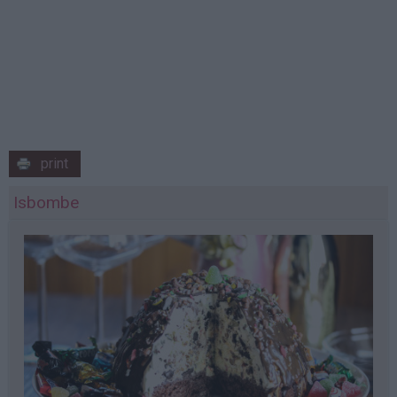
print
Isbombe