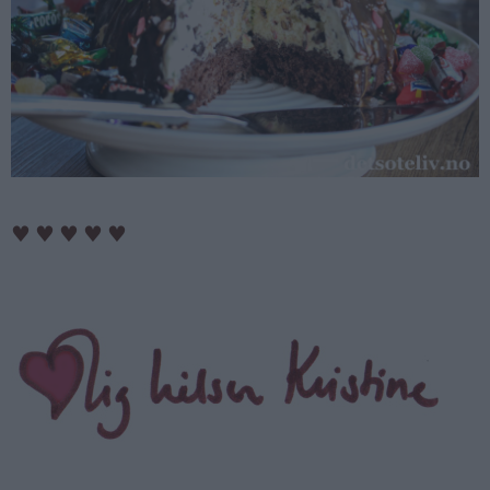
♥
♥
♥
♥
♥