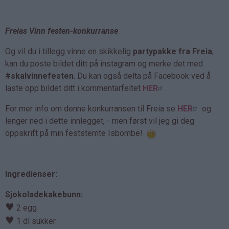
Freias Vinn festen-konkurranse
Og vil du i tillegg vinne en skikkelig
partypakke fra Freia
,
kan du poste bildet ditt på instagram og merke det med
#skalvinnefesten
. Du kan også delta på Facebook ved å
laste opp bildet ditt i kommentarfeltet
HER
.
For mer info om denne konkurransen til Freia se
HER
og
lenger ned i dette innlegget, - men først vil jeg gi deg
oppskrift på min feststemte Isbombe!
Ingredienser:
Sjokoladekakebunn:
♥
2 egg
♥
1 dl sukker