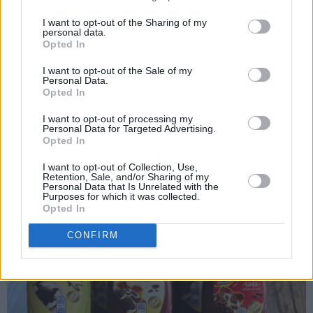
I want to opt-out of the Sharing of my
personal data.
Opted In
I want to opt-out of the Sale of my
Personal Data.
Har du en annen Freia favoritt-topping, kan du så klart bruke
Opted In
den også. Flere å velge mellom
I want to opt-out of processing my
Personal Data for Targeted Advertising.
Opted In
I want to opt-out of Collection, Use,
Retention, Sale, and/or Sharing of my
Personal Data that Is Unrelated with the
Purposes for which it was collected.
Opted In
CONFIRM