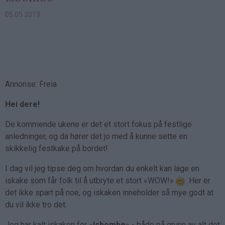
05.05.2019
Annonse: Freia
Hei dere!
De kommende ukene er det et stort fokus på festlige
anledninger, og da hører det jo med å kunne sette en
skikkelig festkake på bordet!
I dag vil jeg tipse deg om hvordan du enkelt kan lage en
iskake som får folk til å utbryte et stort «WOW!»
Her er
det ikke spart på noe, og iskaken inneholder så mye godt at
du vil ikke tro det.
Jeg har kalt iskaken for «
Isbombe
» - både på grunn av alt det