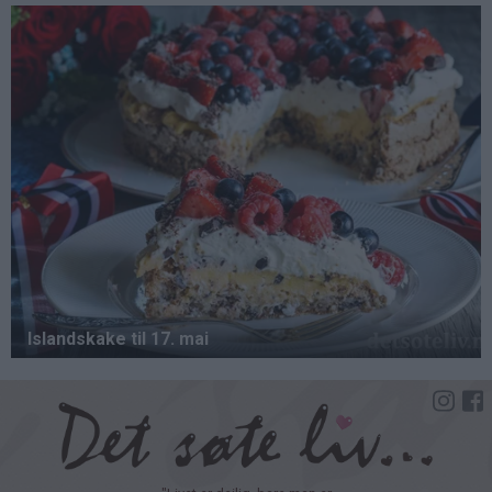
Hopp
til
hovedinnhold