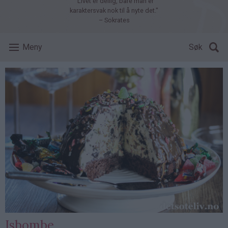
"Livet er deilig, bare man er
karaktersvak nok til å nyte det."
– Sokrates
Meny
Søk
Isbombe