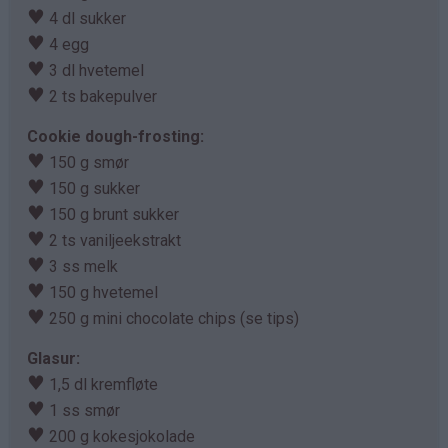
♥
4 dl sukker
♥
4 egg
♥
3 dl hvetemel
♥
2 ts bakepulver
Cookie dough-frosting:
♥
150 g smør
♥
150 g sukker
♥
150 g brunt sukker
♥
2 ts vaniljeekstrakt
♥
3 ss melk
♥
150 g hvetemel
♥
250 g mini chocolate chips (se tips)
Glasur:
♥
1,5 dl kremfløte
♥
1 ss smør
♥
200 g kokesjokolade