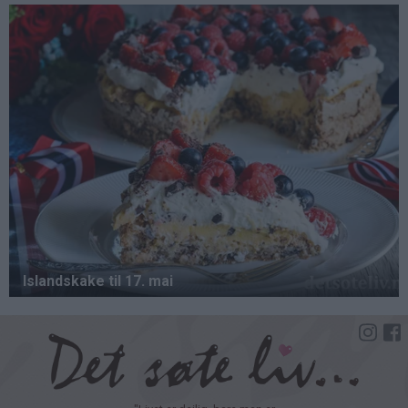
Hopp
til
hovedinnhold