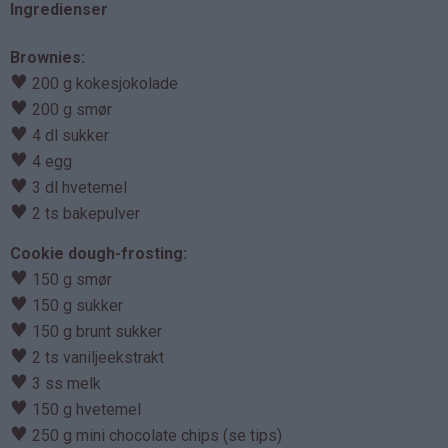
Ingredienser
Brownies:
♥
200 g kokesjokolade
♥
200 g smør
♥
4 dl sukker
♥
4 egg
♥
3 dl hvetemel
♥
2 ts bakepulver
Cookie dough-frosting:
♥
150 g smør
♥
150 g sukker
♥
150 g brunt sukker
♥
2 ts vaniljeekstrakt
♥
3 ss melk
♥
150 g hvetemel
♥
250 g mini chocolate chips (se tips)