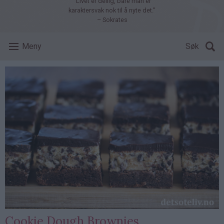
"Livet er deilig, bare man er
karaktersvak nok til å nyte det."
– Sokrates
Meny
Søk
Cookie Dough Brownies