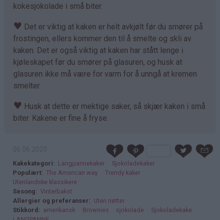
kokesjokolade i små biter.
♥
Det er viktig at kaken er helt avkjølt før du smører på
frostingen, ellers kommer den til å smelte og skli av
kaken. Det er også viktig at kaken har stått lenge i
kjøleskapet før du smører på glasuren, og husk at
glasuren ikke må være for varm for å unngå at kremen
smelter.
♥
Husk at dette er mektige saker, så skjær kaken i små
biter. Kakene er fine å fryse.
06.06.2020
Kakekategori
Langpannekaker
Sjokoladekaker
Populært
The American way
Trendy kaker
Utenlandske klassikere
Sesong
Vinterbakst
Allergier og preferanser
Uten nøtter
Stikkord
amerikansk
Brownies
sjokolade
Sjokoladekake
LANGPANNE