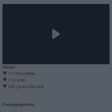
Glasur:
♥
1,5 dl kremfløte
♥
1 ss smør
♥
200 g kokesjokolade
Fremgangsmåte: