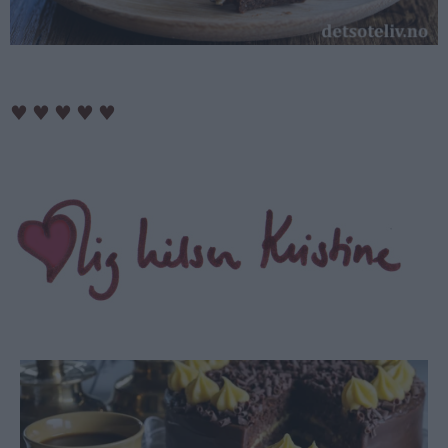
♥
♥
♥
♥
♥