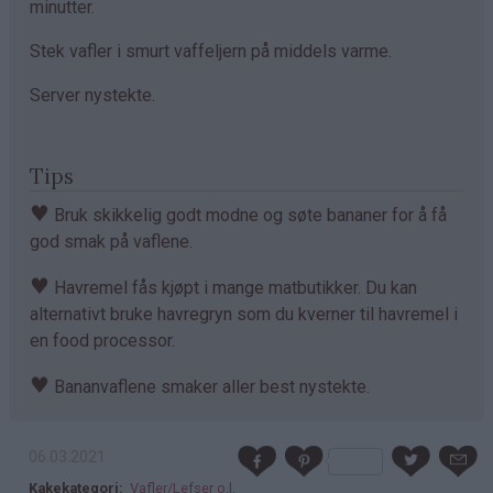
minutter.
Stek vafler i smurt vaffeljern på middels varme.
Server nystekte.
Tips
♥
Bruk skikkelig godt modne og søte bananer for å få
god smak på vaflene.
♥
Havremel fås kjøpt i mange matbutikker. Du kan
alternativt bruke havregryn som du kverner til havremel i
en food processor.
♥
Bananvaflene smaker aller best nystekte.
06.03.2021
Kakekategori
Vafler/Lefser o.l.