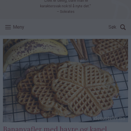
"Livet er deilig, bare man er
karaktersvak nok til å nyte det."
– Sokrates
Meny
Søk
Bananvafler med havre og kanel