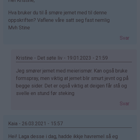
Hei Kristine,
Hva bruker du til å smøre jernet med til denne
oppskriften? Vaflene våre satt seg fast nemlig
Mvh Stine
Svar
Kristine - Det søte liv - 19.01.2023 - 21:59
Som
Jeg smører jernet med meierismør. Kan også bruke
svar
formspray, men viktig at jernet blir smurt jevnt og på
på
begge sider. Det er også viktig at deigen får stå og
av
svelle en stund før steking
Stine
Svar
Muri
(ikke
bekreftet)
Kaia - 26.03.2021 - 15:57
Hei! Laga desse i dag, hadde ikkje havremel så eg