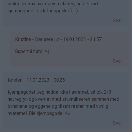
brukte kverna havregryn i staden, og dei vart
kjempegode! Takk for oppskrift :-)
Svar
Kristine - Det søte liv - 19.01.2023 - 21:57
Som
Supert å høre! :-)
svar
Svar
på
av
Kaia
Kirsten - 11.01.2023 - 08:26
(ikke
Kjempegode! Jeg hadde ikke havremel, så tok 2/3
bekreftet)
havregryn og kvernet med stavmikseren sammen med
bananene og eggene og tilsatt resten med vanlig
hvetemel. Ble kjempegode! 👍
Svar