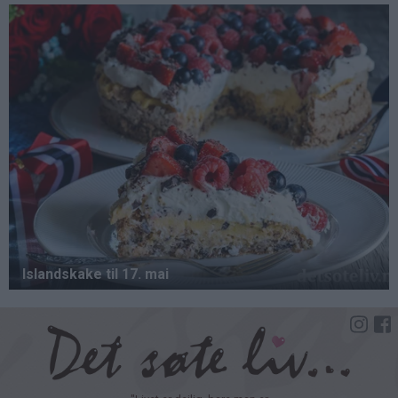
Hopp
til
hovedinnhold