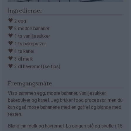
Ingredienser
♥
2 egg
♥
2 modne bananer
♥
1 ts vaniljesukker
♥
1 ts bakepulver
♥
1 ts kanel
♥
3 dl melk
♥
3 dl havremel (se tips)
Fremgangsmåte
Visp sammen egg, moste bananer, vaniljesukker,
bakepulver og kanel. Jeg bruker food processor, men du
kan også mose bananene med en gaffel og blande med
resten.
Bland inn melk og havremel. La deigen stå og svelle i 15