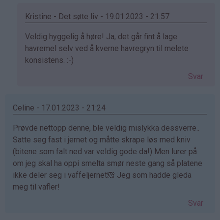
Kristine - Det søte liv - 19.01.2023 - 21:57
Som
Veldig hyggelig å høre! Ja, det går fint å lage
svar
havremel selv ved å kverne havregryn til melete
på
konsistens. :-)
av
Svar
Kirsten
(ikke
bekreftet)
Celine - 17.01.2023 - 21:24
Prøvde nettopp denne, ble veldig mislykka dessverre..
Satte seg fast i jernet og måtte skrape løs med kniv
(bitene som falt ned var veldig gode da!) Men lurer på
om jeg skal ha oppi smelta smør neste gang så platene
ikke deler seg i vaffeljernet🙈 Jeg som hadde gleda
meg til vafler!
Svar