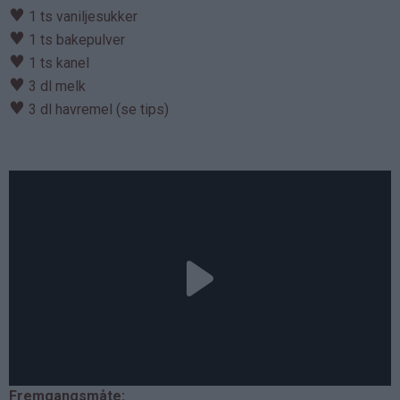
♥
1 ts vaniljesukker
♥
1 ts bakepulver
♥
1 ts kanel
♥
3 dl melk
♥
3 dl havremel (se tips)
Fremgangsmåte: