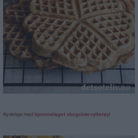
Nydelige med
hjemmelaget skogsbærsyltetøy
!