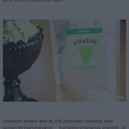
Iskremen smaker ikke te, slik jeg hadde forventet, men
nesten litt marsipanaktig. .... Vanskelig å beskrive egentlig, så