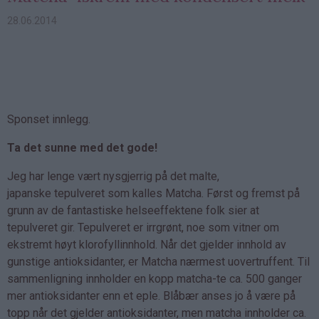
28.06.2014
Sponset innlegg.
Ta det sunne med det gode!
Jeg har lenge vært nysgjerrig på det malte,
japanske tepulveret som kalles Matcha. Først og fremst på
grunn av de fantastiske helseeffektene folk sier at
tepulveret gir. Tepulveret er irrgrønt, noe som vitner om
ekstremt høyt klorofyllinnhold. Når det gjelder innhold av
gunstige antioksidanter, er Matcha nærmest uovertruffent. Til
sammenligning innholder en kopp matcha-te ca. 500 ganger
mer antioksidanter enn et eple. Blåbær anses jo å være på
topp når det gjelder antioksidanter, men matcha innholder ca.