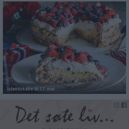
Hopp
til
hovedinnhold