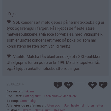
Tips
♥
Søt, kondensert melk kjøpes på hermetikkboks og er
tykk og kremgul i fargen. Fås kjøpt i de fleste store
matvarebutikkene. (Må ikke forveksles med Vikingmelk,
som er usøtet kondensert melk på boks og som har
konsistens nesten som vanlig melk.)
♥
Vitalife Matcha fås blant annet kjøpt i XXL-butikker.
Utsalgspris for en pose er kr 199. Matcha tepulver fås
også kjøpt i enkelte helsekostforretninger.
28.06.2014
Desserter
Iskrem
Populært
Søtt og sunt
Utenlandske klassikere
Sesong
Sommerlig
Allergier og preferanser
Uten egg
Uten hvetemel
Uten nøtter
Stikkord
Iskrem
Søtt & sunt
Dessert