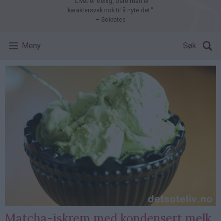
"Livet er deilig, bare man er
karaktersvak nok til å nyte det."
– Sokrates
Meny
Søk
Matcha-iskrem med kondensert melk