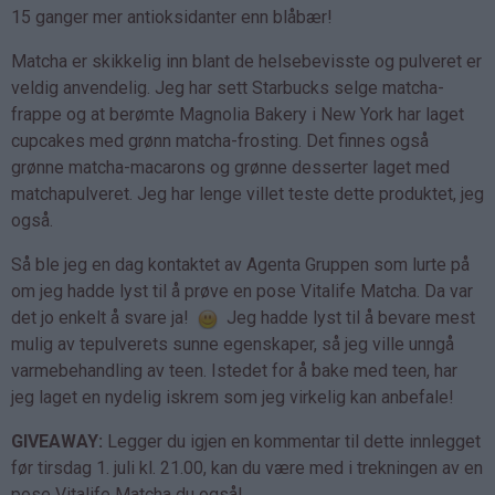
15 ganger mer antioksidanter enn blåbær!
Matcha er skikkelig inn blant de helsebevisste og pulveret er
veldig anvendelig. Jeg har sett Starbucks selge matcha-
frappe og at berømte Magnolia Bakery i New York har laget
cupcakes med grønn matcha-frosting. Det finnes også
grønne matcha-macarons og grønne desserter laget med
matchapulveret. Jeg har lenge villet teste dette produktet, jeg
også.
Så ble jeg en dag kontaktet av Agenta Gruppen som lurte på
om jeg hadde lyst til å prøve en pose Vitalife Matcha. Da var
det jo enkelt å svare ja!
Jeg hadde lyst til å bevare mest
mulig av tepulverets sunne egenskaper, så jeg ville unngå
varmebehandling av teen. Istedet for å bake med teen, har
jeg laget en nydelig iskrem som jeg virkelig kan anbefale!
GIVEAWAY:
Legger du igjen en kommentar til dette innlegget
før tirsdag 1. juli kl. 21.00, kan du være med i trekningen av en
pose Vitalife Matcha du også!