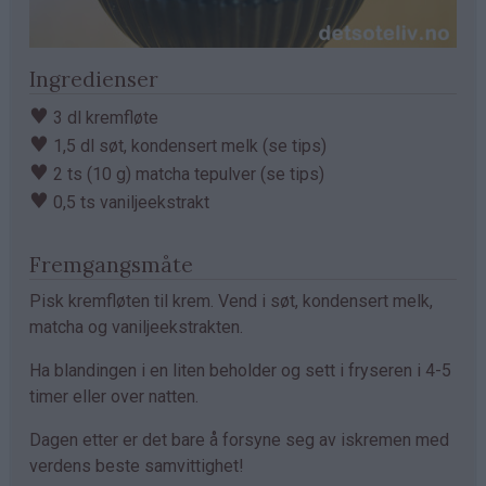
Ingredienser
♥
3 dl kremfløte
♥
1,5 dl søt, kondensert melk (se tips)
♥
2 ts (10 g) matcha tepulver (se tips)
♥
0,5 ts vaniljeekstrakt
Fremgangsmåte
Pisk kremfløten til krem. Vend i søt, kondensert melk,
matcha og vaniljeekstrakten.
Ha blandingen i en liten beholder og sett i fryseren i 4-5
timer eller over natten.
Dagen etter er det bare å forsyne seg av iskremen med
verdens beste samvittighet!