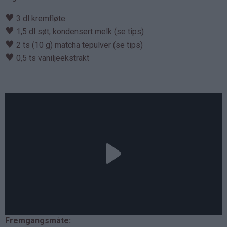
♥
3 dl kremfløte
♥
1,5 dl søt, kondensert melk (se tips)
♥
2 ts (10 g) matcha tepulver (se tips)
♥
0,5 ts vaniljeekstrakt
Fremgangsmåte: