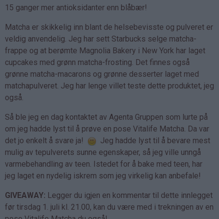
15 ganger mer antioksidanter enn blåbær!
Matcha er skikkelig inn blant de helsebevisste og pulveret er
veldig anvendelig. Jeg har sett Starbucks selge matcha-
frappe og at berømte Magnolia Bakery i New York har laget
cupcakes med grønn matcha-frosting. Det finnes også
grønne matcha-macarons og grønne desserter laget med
matchapulveret. Jeg har lenge villet teste dette produktet, jeg
også.
Så ble jeg en dag kontaktet av Agenta Gruppen som lurte på
om jeg hadde lyst til å prøve en pose Vitalife Matcha. Da var
det jo enkelt å svare ja!
Jeg hadde lyst til å bevare mest
mulig av tepulverets sunne egenskaper, så jeg ville unngå
varmebehandling av teen. Istedet for å bake med teen, har
jeg laget en nydelig iskrem som jeg virkelig kan anbefale!
GIVEAWAY:
Legger du igjen en kommentar til dette innlegget
før tirsdag 1. juli kl. 21.00, kan du være med i trekningen av en
pose Vitalife Matcha du også!