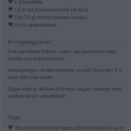
♥
3 dl kremfløte
♥
1,5 dl søt, kondensert melk (se tips)
♥
2 ts (10 g) matcha tepulver (se tips)
♥
0,5 ts vaniljeekstrakt
Fremgangsmåte
Pisk kremfløten til krem. Vend i søt, kondensert melk,
matcha og vaniljeekstrakten.
Ha blandingen i en liten beholder og sett i fryseren i 4-5
timer eller over natten.
Dagen etter er det bare å forsyne seg av iskremen med
verdens beste samvittighet!
Tips
♥
Søt, kondensert melk kjøpes på hermetikkboks og er