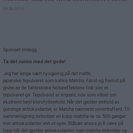
28.06.2014
Sponset innlegg.
Ta det sunne med det gode!
Jeg har lenge vært nysgjerrig på det malte,
japanske tepulveret som kalles Matcha. Først og fremst på
grunn av de fantastiske helseeffektene folk sier at
tepulveret gir. Tepulveret er irrgrønt, noe som vitner om
ekstremt høyt klorofyllinnhold. Når det gjelder innhold av
gunstige antioksidanter, er Matcha nærmest uovertruffent. Til
sammenligning innholder en kopp matcha-te ca. 500 ganger
mer antioksidanter enn et eple. Blåbær anses jo å være på
topp når det gjelder antioksidanter, men matcha innholder ca.