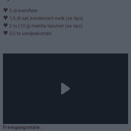
♥
3 dl kremfløte
♥
1,5 dl søt, kondensert melk (se tips)
♥
2 ts (10 g) matcha tepulver (se tips)
♥
0,5 ts vaniljeekstrakt
Fremgangsmåte: