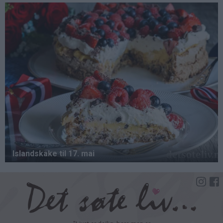
Hopp
til
hovedinnhold