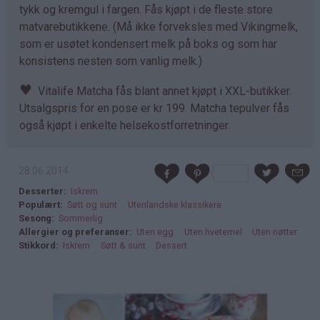
tykk og kremgul i fargen. Fås kjøpt i de fleste store
matvarebutikkene. (Må ikke forveksles med Vikingmelk,
som er usøtet kondensert melk på boks og som har
konsistens nesten som vanlig melk.)
♥
Vitalife Matcha fås blant annet kjøpt i XXL-butikker.
Utsalgspris for en pose er kr 199. Matcha tepulver fås
også kjøpt i enkelte helsekostforretninger.
28.06.2014
Desserter
Iskrem
Populært
Søtt og sunt
Utenlandske klassikere
Sesong
Sommerlig
Allergier og preferanser
Uten egg
Uten hvetemel
Uten nøtter
Stikkord
Iskrem
Søtt & sunt
Dessert