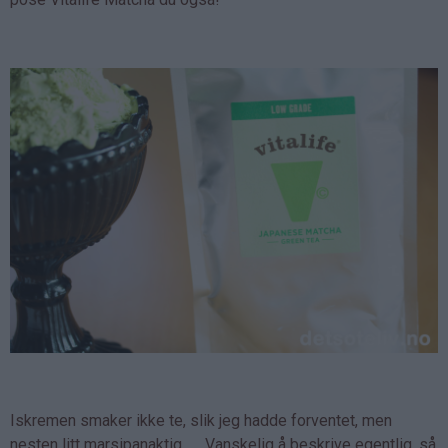
Iskremen smaker ikke te, slik jeg hadde forventet, men
nesten litt marsipanaktig. .... Vanskelig å beskrive egentlig, så