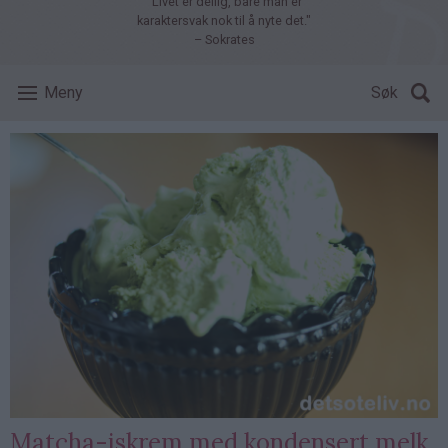
"Livet er deilig, bare man er
karaktersvak nok til å nyte det."
– Sokrates
Meny
Søk
Matcha-iskrem med kondensert melk