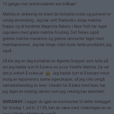
15 ganger mer antioksidanter enn blåbær!
Matcha er skikkelig inn blant de helsebevisste og pulveret er
veldig anvendelig. Jeg har sett Starbucks selge matcha-
frappe og at berømte Magnolia Bakery i New York har laget
cupcakes med grønn matcha-frosting. Det finnes også
grønne matcha-macarons og grønne desserter laget med
matchapulveret. Jeg har lenge villet teste dette produktet, jeg
også.
Så ble jeg en dag kontaktet av Agenta Gruppen som lurte på
om jeg hadde lyst til å prøve en pose Vitalife Matcha. Da var
det jo enkelt å svare ja!
Jeg hadde lyst til å bevare mest
mulig av tepulverets sunne egenskaper, så jeg ville unngå
varmebehandling av teen. Istedet for å bake med teen, har
jeg laget en nydelig iskrem som jeg virkelig kan anbefale!
GIVEAWAY:
Legger du igjen en kommentar til dette innlegget
før tirsdag 1. juli kl. 21.00, kan du være med i trekningen av en
pose Vitalife Matcha du også!