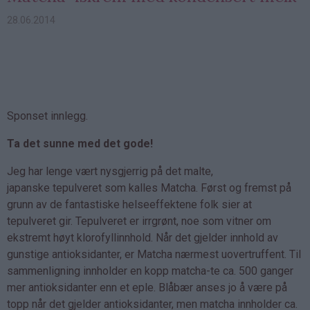
28.06.2014
Sponset innlegg.
Ta det sunne med det gode!
Jeg har lenge vært nysgjerrig på det malte,
japanske tepulveret som kalles Matcha. Først og fremst på
grunn av de fantastiske helseeffektene folk sier at
tepulveret gir. Tepulveret er irrgrønt, noe som vitner om
ekstremt høyt klorofyllinnhold. Når det gjelder innhold av
gunstige antioksidanter, er Matcha nærmest uovertruffent. Til
sammenligning innholder en kopp matcha-te ca. 500 ganger
mer antioksidanter enn et eple. Blåbær anses jo å være på
topp når det gjelder antioksidanter, men matcha innholder ca.