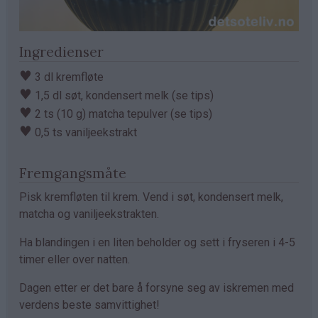
Ingredienser
♥
3 dl kremfløte
♥
1,5 dl søt, kondensert melk (se tips)
♥
2 ts (10 g) matcha tepulver (se tips)
♥
0,5 ts vaniljeekstrakt
Fremgangsmåte
Pisk kremfløten til krem. Vend i søt, kondensert melk,
matcha og vaniljeekstrakten.
Ha blandingen i en liten beholder og sett i fryseren i 4-5
timer eller over natten.
Dagen etter er det bare å forsyne seg av iskremen med
verdens beste samvittighet!