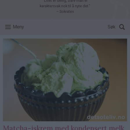
"Livet er deilig, bare man er
karaktersvak nok til å nyte det."
– Sokrates
Meny
Søk
Matcha-iskrem med kondensert melk