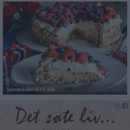
Hopp
til
hovedinnhold