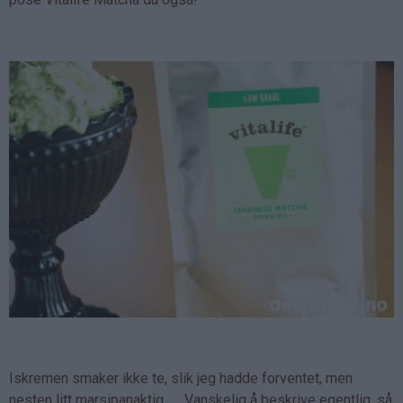
Iskremen smaker ikke te, slik jeg hadde forventet, men
nesten litt marsipanaktig. .... Vanskelig å beskrive egentlig, så