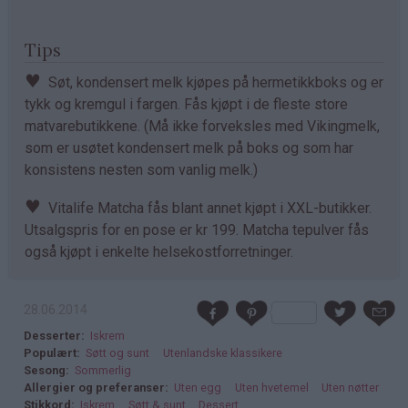
Tips
♥
Søt, kondensert melk kjøpes på hermetikkboks og er
tykk og kremgul i fargen. Fås kjøpt i de fleste store
matvarebutikkene. (Må ikke forveksles med Vikingmelk,
som er usøtet kondensert melk på boks og som har
konsistens nesten som vanlig melk.)
♥
Vitalife Matcha fås blant annet kjøpt i XXL-butikker.
Utsalgspris for en pose er kr 199. Matcha tepulver fås
også kjøpt i enkelte helsekostforretninger.
28.06.2014
Desserter
Iskrem
Populært
Søtt og sunt
Utenlandske klassikere
Sesong
Sommerlig
Allergier og preferanser
Uten egg
Uten hvetemel
Uten nøtter
Stikkord
Iskrem
Søtt & sunt
Dessert