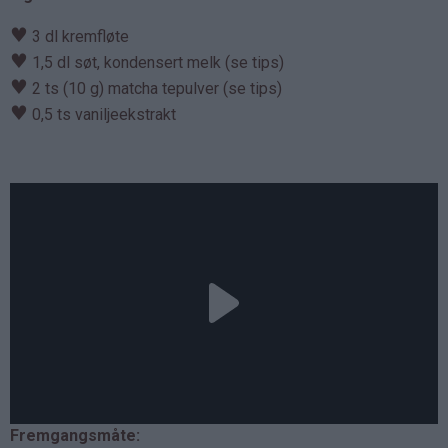
♥
3 dl kremfløte
♥
1,5 dl søt, kondensert melk (se tips)
♥
2 ts (10 g) matcha tepulver (se tips)
♥
0,5 ts vaniljeekstrakt
Fremgangsmåte: