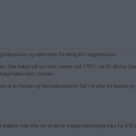
g bakepulver og vend dette forsiktig inn i eggedosisen.
n. Stek kaken på rist midt i ovnen ved 175°C i ca 30-40 min (sj
vkjøl kaken helt i formen.
 ut av formen og fjern bakepapiret. Del i to eller tre bunner og 
vel snakker man ofte om at det er mange hemmelige triks for å få 