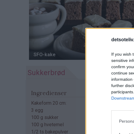
detsoteliv
If you wish 
sensitive in
confirm you
Sukkerbrød
continue se
information 
further disc
participants
Ingredienser
Downstream 
Kakeform 20 cm:
3 egg
100 g sukker
Persona
100 g hvetemel
1/2 ts bakepulver