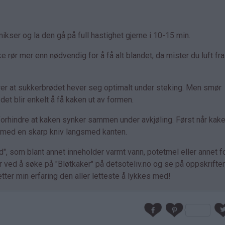
ikser og la den gå på full hastighet gjerne i 10-15 min.
ke rør mer enn nødvendig for å få alt blandet, da mister du luft fra
rer at sukkerbrødet hever seg optimalt under steking. Men smør
et blir enkelt å få kaken ut av formen.
l forhindre at kaken synker sammen under avkjøling. Først når kake
e med en skarp kniv langsmed kanten.
", som blant annet inneholder varmt vann, potetmel eller annet f
er ved å søke på "Bløtkaker" på detsoteliv.no og se på oppskrifte
ter min erfaring den aller letteste å lykkes med!