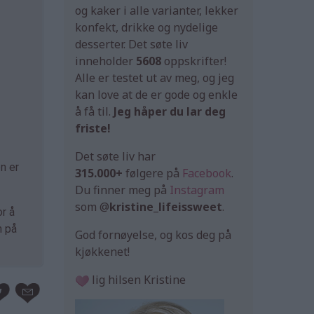
og kaker i alle varianter, lekker
konfekt, drikke og nydelige
desserter. Det søte liv
inneholder
5608
oppskrifter!
Alle er testet ut av meg, og jeg
kan love at de er gode og enkle
å få til.
Jeg håper du lar deg
friste!
Det søte liv har
n er
315.000+
følgere på
Facebook
.
Du finner meg på
Instagram
som @
kristine_lifeissweet
.
or å
n på
God fornøyelse, og kos deg på
kjøkkenet!
lig hilsen Kristine