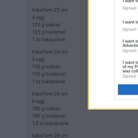
I want t
Opted 
Kakeform 22 cm:
4 egg
I want t
125 g sukker
Opted 
125 g hvetemel
1 ts bakepulver
I want 
Advertis
Opted 
Kakeform 24 cm:
5 egg
I want t
150 g sukker
of my P
was col
150 g hvetemel
Opted 
1 ts bakepulver
Kakeform 26 cm:
6 egg
180 g sukker
180 g hvetemel
1,5 ts bakepulver
Kakeform 28 cm: