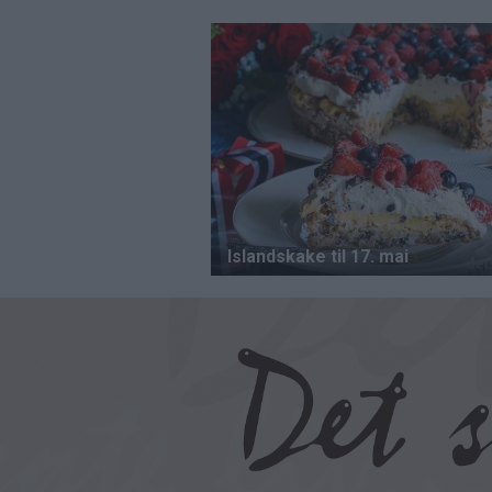
Hopp
til
hovedinnhold