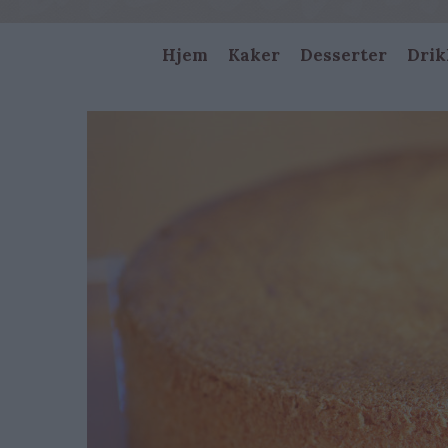
Main
Hjem
Kaker
Desserter
Drik
navigation