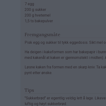
7 egg
200 g sukker
200 g hvetemel
1,5 ts bakepulver
Fremgangsmåte
Pisk egg og sukker til tykk eggedosis. Sikt mel o
Ha deigen i kakeformen som har bakepapir i bunne
med kakenål at kaken er gjennomstekt i midten). A
Løsne kaken fra formen med en skarp kniv. Ta kaken
pynt etter ønske.
Tips
"Sukkerbrød" er egentlig veldig lett å lage. Like
luftig og høyt sukkerbrød.