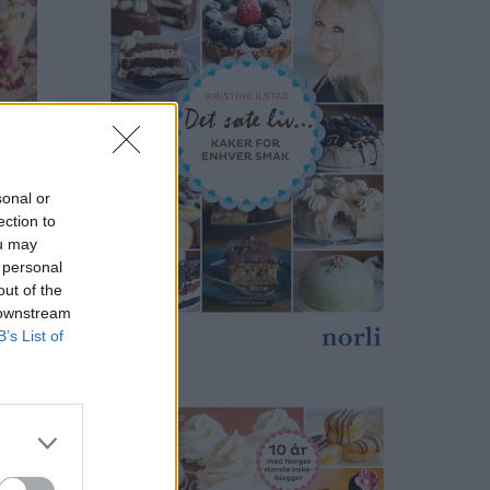
sonal or
ection to
ou may
print
 personal
out of the
 downstream
B’s List of