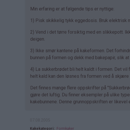
Min erfaring er at følgende tips er nyttige:
1) Pisk skikkelig tykk eggedosis. Bruk elektrisk m
2) Vend i det tørre forsiktig med en slikkepott. Ik
deigen.
3) Ikke smør kantene på kakeformen. Det forhind
bunnen på formen og dekk med bakepapir, slik at d
4) La sukkerbrødet bli helt kaldt i formen. Det vi
helt kald kan den løsnes fra formen ved å skjær
Det finnes mange flere oppskrifter på "Sukkerbrød
gjøre det luftig. Du finner eksempler på ulike typ
kakebunnene. Denne grunnoppskriften er likevel et
07.08.2005
Kakekategori
Formkaker