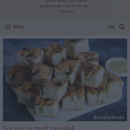
"Livet er deilig, bare man er
karaktersvak nok til å nyte det."
– Sokrates
Meny
Søk
Focaccia med ramsløk