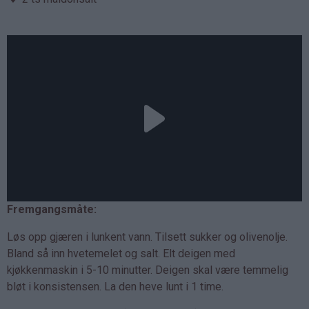
Fremgangsmåte:
Løs opp gjæren i lunkent vann. Tilsett sukker og olivenolje.
Bland så inn hvetemelet og salt. Elt deigen med
kjøkkenmaskin i 5-10 minutter. Deigen skal være temmelig
bløt i konsistensen. La den heve lunt i 1 time.