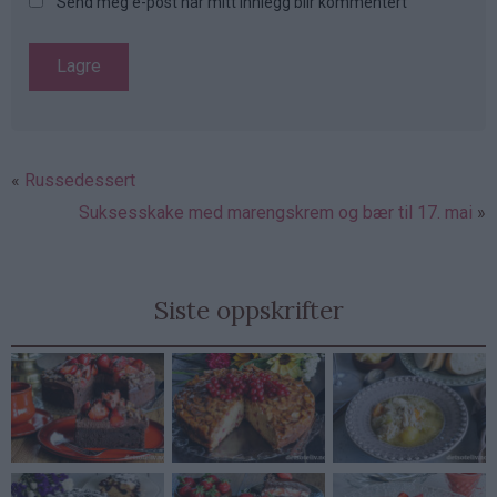
Send meg e-post når mitt innlegg blir kommentert
Russedessert
Suksesskake med marengskrem og bær til 17. mai
Siste oppskrifter