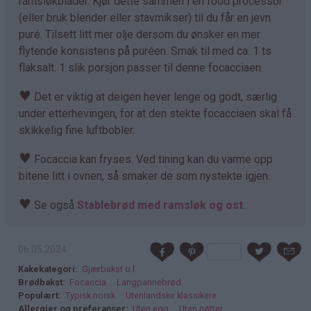
ramsløkblader. Kjør dette sammen i en food processor
(eller bruk blender eller stavmikser) til du får en jevn
puré. Tilsett litt mer olje dersom du ønsker en mer
flytende konsistens på puréen. Smak til med ca. 1 ts
flaksalt. 1 slik porsjon passer til denne focacciaen.
♥
Det er viktig at deigen hever lenge og godt, særlig
under etterhevingen, for at den stekte focacciaen skal få
skikkelig fine luftbobler.
♥
Focaccia kan fryses. Ved tining kan du varme opp
bitene litt i ovnen, så smaker de som nystekte igjen.
♥
Se også
Stablebrød med ramsløk og ost
.
06.05.2024
Kakekategori
Gjærbakst o.l.
Brødbakst
Focaccia
Langpannebrød
Populært
Typisk norsk
Utenlandske klassikere
Allergier og preferanser
Uten egg
Uten nøtter