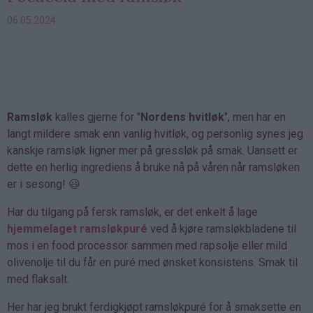
06.05.2024
Ramsløk
kalles gjerne for "
Nordens hvitløk
", men har en
langt mildere smak enn vanlig hvitløk, og personlig synes jeg
kanskje ramsløk ligner mer på gressløk på smak. Uansett er
dette en herlig ingrediens å bruke nå på våren når ramsløken
er i sesong! 😃
Har du tilgang på fersk ramsløk, er det enkelt å lage
hjemmelaget ramsløkpuré
ved å kjøre ramsløkbladene til
mos i en food processor sammen med rapsolje eller mild
olivenolje til du får en puré med ønsket konsistens. Smak til
med flaksalt.
Her har jeg brukt ferdigkjøpt ramsløkpuré for å smaksette en