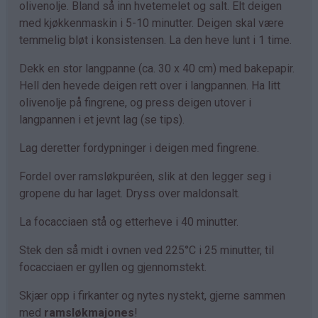
olivenolje. Bland så inn hvetemelet og salt. Elt deigen
med kjøkkenmaskin i 5-10 minutter. Deigen skal være
temmelig bløt i konsistensen. La den heve lunt i 1 time.
Dekk en stor langpanne (ca. 30 x 40 cm) med bakepapir.
Hell den hevede deigen rett over i langpannen. Ha litt
olivenolje på fingrene, og press deigen utover i
langpannen i et jevnt lag (se tips).
Lag deretter fordypninger i deigen med fingrene.
Fordel over ramsløkpuréen, slik at den legger seg i
gropene du har laget. Dryss over maldonsalt.
La focacciaen stå og etterheve i 40 minutter.
Stek den så midt i ovnen ved 225°C i 25 minutter, til
focacciaen er gyllen og gjennomstekt.
Skjær opp i firkanter og nytes nystekt, gjerne sammen
med
ramsløkmajones
!