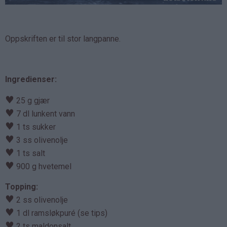
Oppskriften er til stor langpanne.
Ingredienser:
♥
25 g gjær
♥
7 dl lunkent vann
♥
1 ts sukker
♥
3 ss olivenolje
♥
1 ts salt
♥
900 g hvetemel
Topping:
♥
2 ss olivenolje
♥
1 dl ramsløkpuré (se tips)
♥
2 ts maldonsalt