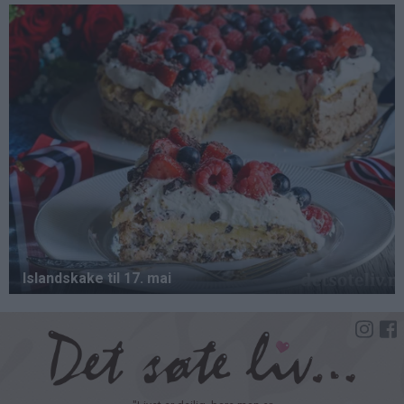
Hopp
til
hovedinnhold