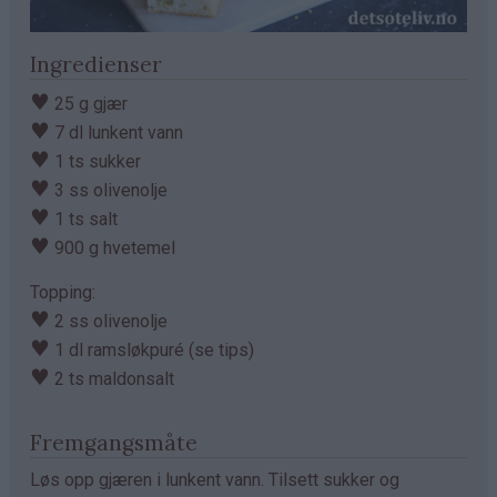
Ingredienser
♥
25 g gjær
♥
7 dl lunkent vann
♥
1 ts sukker
♥
3 ss olivenolje
♥
1 ts salt
♥
900 g hvetemel
Topping:
♥
2 ss olivenolje
♥
1 dl ramsløkpuré (se tips)
♥
2 ts maldonsalt
Fremgangsmåte
Løs opp gjæren i lunkent vann. Tilsett sukker og