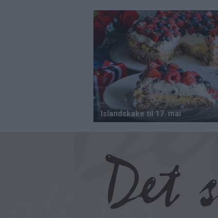
Hopp
til
hovedinnhold