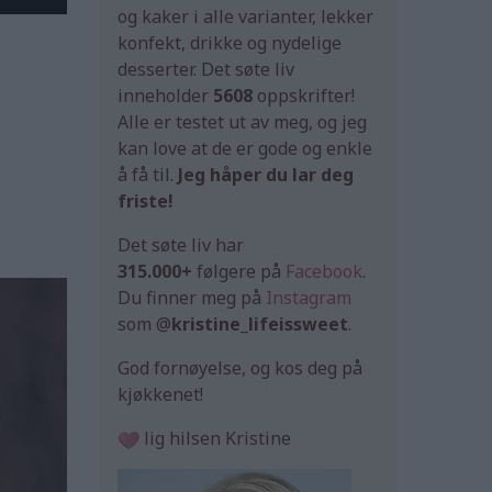
og kaker i alle varianter, lekker
konfekt, drikke og nydelige
desserter. Det søte liv
inneholder
5608
oppskrifter!
Alle er testet ut av meg, og jeg
kan love at de er gode og enkle
å få til.
Jeg håper du lar deg
friste!
Det søte liv har
315.000+
følgere på
Facebook
.
Du finner meg på
Instagram
som @
kristine_lifeissweet
.
God fornøyelse, og kos deg på
kjøkkenet!
lig hilsen Kristine