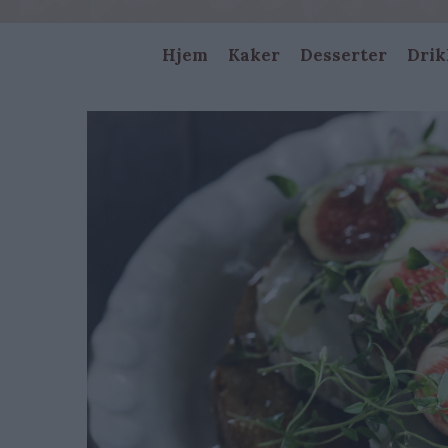
Main
Hjem
Kaker
Desserter
Drik
navigation