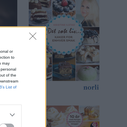
sonal or
ection to
ou may
 personal
out of the
 downstream
B’s List of