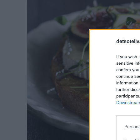
detsoteliv
If you wish 
sensitive in
confirm you
continue se
information 
further disc
participants
Downstream 
Persona