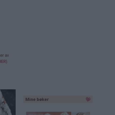
ter av
HER
).
Mine bøker