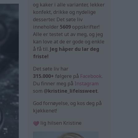
og kaker i alle varianter, lekker
konfekt, drikke og nydelige
desserter. Det søte liv
inneholder
5609
oppskrifter!
Alle er testet ut av meg, og jeg
kan love at de er gode og enkle
å få til.
Jeg håper du lar deg
friste!
Det søte liv har
315.000+
følgere på
Facebook
.
Du finner meg på
Instagram
som @
kristine_lifeissweet
.
God fornøyelse, og kos deg på
kjøkkenet!
lig hilsen Kristine