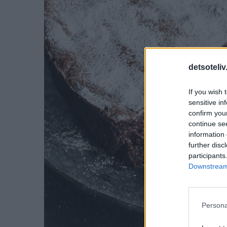
detsoteliv
If you wish 
sensitive in
confirm you
continue se
information 
further disc
participants
Downstream 
Persona