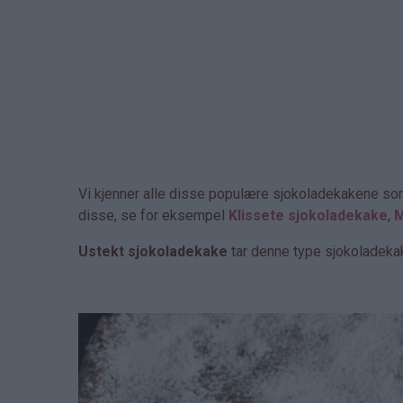
Vi kjenner alle disse populære sjokoladekakene som h
disse, se for eksempel
Klissete sjokoladekake
,
M
Ustekt sjokoladekake
tar denne type sjokoladekake 