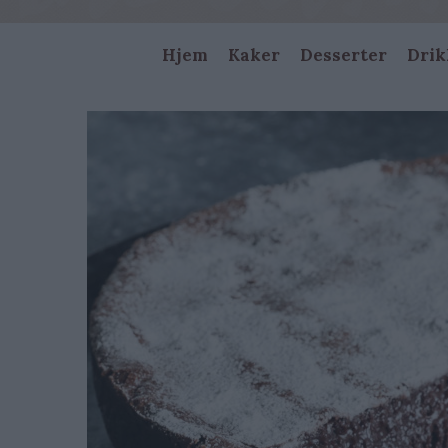
Main
Hjem
Kaker
Desserter
Drik
navigation