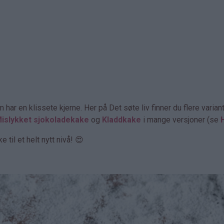
ar en klissete kjerne. Her på Det søte liv finner du flere varian
islykket sjokoladekake
og
Kladdkake
i mange versjoner (se
til et helt nytt nivå! 😍