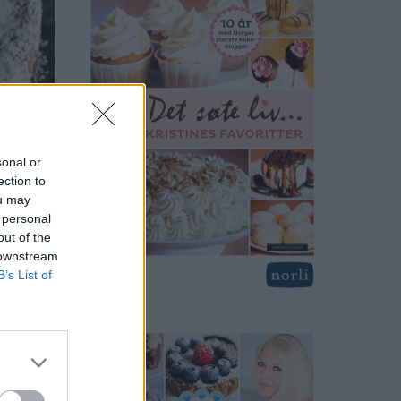
sonal or
ection to
ou may
 personal
out of the
 downstream
B’s List of