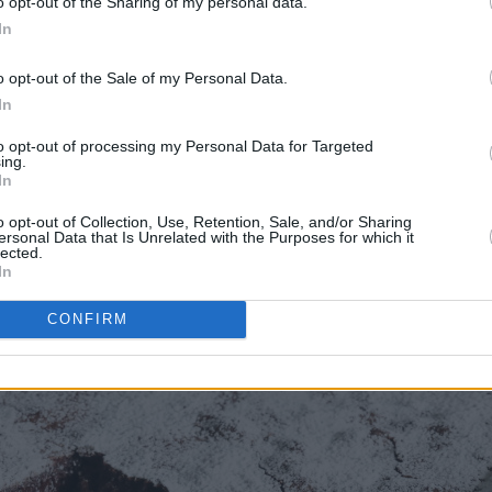
o opt-out of the Sharing of my personal data.
In
o opt-out of the Sale of my Personal Data.
In
 søt og seig sjokoladedeig, som bare er stekt nok på utsiden ti
to opt-out of processing my Personal Data for Targeted
ing.
In
o opt-out of Collection, Use, Retention, Sale, and/or Sharing
ersonal Data that Is Unrelated with the Purposes for which it
lected.
In
CONFIRM