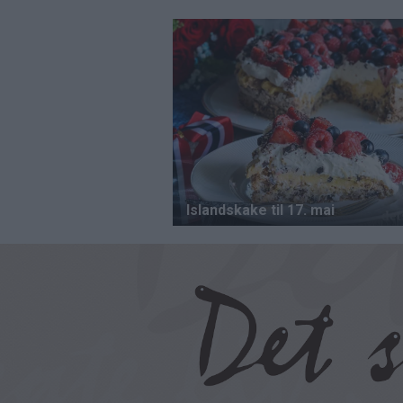
Hopp
til
hovedinnhold