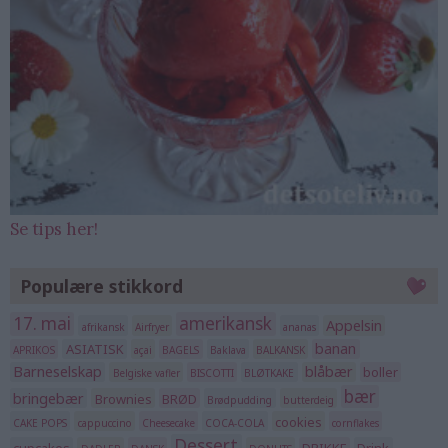
Se tips her!
Populære stikkord
17. mai
amerikansk
Appelsin
afrikansk
Airfryer
ananas
banan
ASIATISK
APRIKOS
açai
BAGELS
Baklava
BALKANSK
Barneselskap
blåbær
boller
Belgiske vafler
BISCOTTI
BLØTKAKE
bær
bringebær
Brownies
BRØD
Brødpudding
butterdeig
cookies
CAKE POPS
cappuccino
Cheesecake
COCA-COLA
cornflakes
Dessert
cupcakes
DRIKKE
Drink