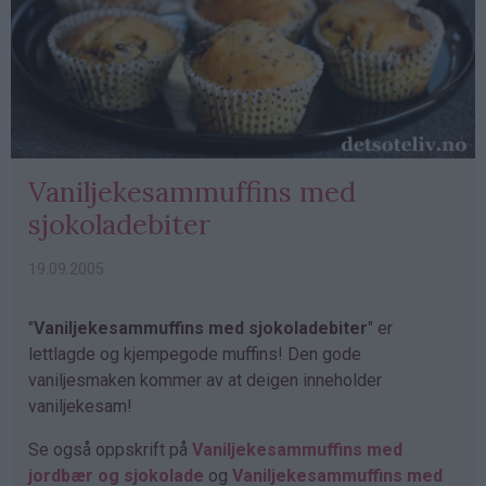
Vaniljekesammuffins med
sjokoladebiter
19.09.2005
"
Vaniljekesammuffins med sjokoladebiter
" er
lettlagde og kjempegode muffins! Den gode
vaniljesmaken kommer av at deigen inneholder
vaniljekesam!
Se også oppskrift på
Vaniljekesammuffins med
jordbær og sjokolade
og
Vaniljekesammuffins med