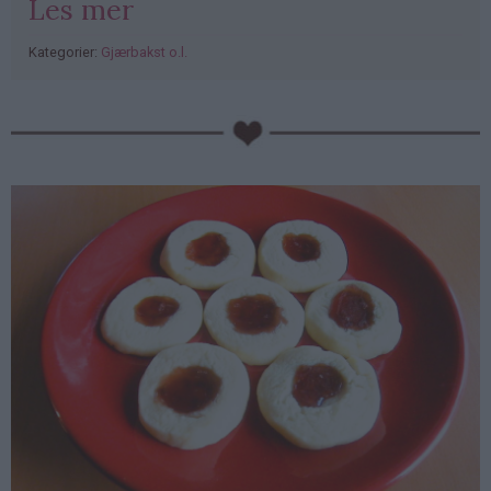
Les mer
Kategorier:
Gjærbakst o.l.
PubGalaxy
ads