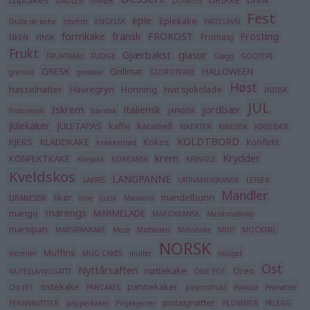
DADLER
DANSK
DONUTS
Fest
eple
Eplekake
Dulce de leche
eltefritt
ENGELSK
FASTELAVN
formkake
fransk
FROKOST
Frosting
Fromasj
FIKEN
FINSK
Frukt
Gjærbakst
glasur
FRUKTKAKE
FUDGE
Gløgg
GODTERI
GRESK
Grillmat
HALLOWEEN
granola
gresskar
GULROTKAKE
Høst
hasselnøtter
Havregryn
Honning
hvit sjokolade
INDISK
JUL
Iskrem
italiensk
jordbær
Indonesisk
Islandsk
JAPANSK
Julekaker
JULETAPAS
kaffe
karamell
KIKERTER
KINESISK
KIRSEBÆR
KOLDTBORD
KJEKS
KLADDKAKE
Kokos
konfekt
knekkebrød
krem
Krydder
KONFEKTKAKE
Konjakk
KOREANSK
KRINGLE
Kveldskos
LANGPANNE
LAKRIS
LATINAMERIKANSK
LEFSER
Mandler
likør
mandelbunn
LIBANESISK
lime
Lucia
Macarons
marengs
mango
MARMELADE
MAROKKANSK
Marshmallows
marsipan
MARSIPANKAKE
Meze
Midtøsten
Milkshake
MINT
MOCKTAIL
NORSK
Muffins
moreller
MUG CAKES
multer
nougat
Ost
Nyttårsaften
nøttekake
Oreo
NUTELLA/NUGATTI
ONE POT
ostekake
pannekaker
Ost (91
PANCAKES
pasjonsfrukt
Pavlova
Peanøtter
pistasjnøtter
PEKANNØTTER
pepperkaker
Pinjekjerner
PLOMMER
PÅLEGG