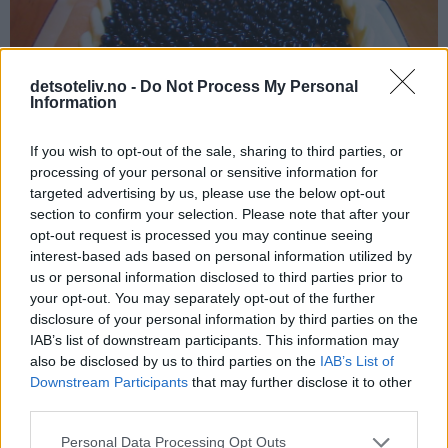
detsoteliv.no -
Do Not Process My Personal
Information
If you wish to opt-out of the sale, sharing to third parties, or
processing of your personal or sensitive information for
targeted advertising by us, please use the below opt-out
section to confirm your selection. Please note that after your
opt-out request is processed you may continue seeing
interest-based ads based on personal information utilized by
Stor marsipankake med blåbær
us or personal information disclosed to third parties prior to
your opt-out. You may separately opt-out of the further
disclosure of your personal information by third parties on the
19.09.2005
IAB’s list of downstream participants. This information may
Her har du en STOR og KJEMPENYDELIG "Marsipankake
also be disclosed by us to third parties on the
IAB’s List of
med blåbær", som er fylt med blåbærsyltetøy,
Downstream Participants
that may further disclose it to other
vaniljekrem, pisket krem i tillegg til masse, deilige
third parties.
blåbær. Kaken er basert på grunnoppskriften på "Stor
Personal Data Processing Opt Outs