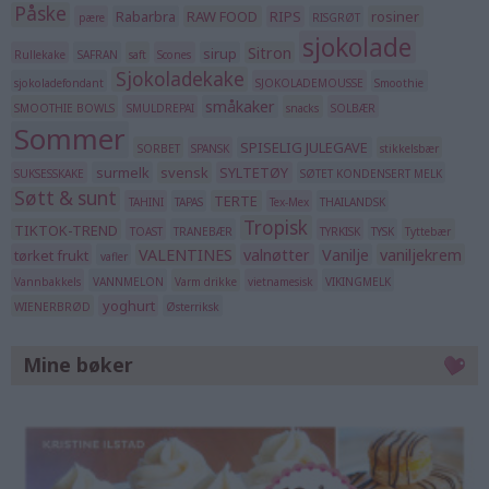
Påske
Rabarbra
RAW FOOD
RIPS
rosiner
pære
RISGRØT
sjokolade
Sitron
sirup
Rullekake
SAFRAN
saft
Scones
Sjokoladekake
sjokoladefondant
SJOKOLADEMOUSSE
Smoothie
småkaker
SMOOTHIE BOWLS
SMULDREPAI
snacks
SOLBÆR
Sommer
SPISELIG JULEGAVE
SORBET
SPANSK
stikkelsbær
surmelk
svensk
SYLTETØY
SUKSESSKAKE
SØTET KONDENSERT MELK
Søtt & sunt
TERTE
TAHINI
TAPAS
Tex-Mex
THAILANDSK
Tropisk
TIKTOK-TREND
TOAST
TRANEBÆR
TYRKISK
TYSK
Tyttebær
VALENTINES
valnøtter
Vanilje
vaniljekrem
tørket frukt
vafler
Vannbakkels
VANNMELON
Varm drikke
vietnamesisk
VIKINGMELK
yoghurt
WIENERBRØD
Østerriksk
Mine bøker