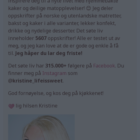
inspirere deg til å nyte livet med hjemmebakte
kaker og deilige matopplevelser! 😊 Jeg deler
oppskrifter på norske og utenlandske matretter,
bakst og kaker i alle varianter, lekker konfekt,
drikke og nydelige desserter. Det søte liv
inneholder
5607
oppskrifter! Alle er testet ut av
meg, og jeg kan love at de er gode og enkle å få
til.
Jeg håper du lar deg friste!
Det søte liv har
315.000+
følgere på
Facebook
. Du
finner meg på
Instagram
som
@
kristine_lifeissweet
.
God fornøyelse, og kos deg på kjøkkenet!
lig hilsen Kristine