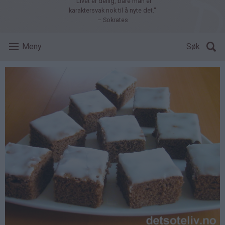
"Livet er deilig, bare man er
karaktersvak nok til å nyte det."
– Sokrates
Meny
Søk