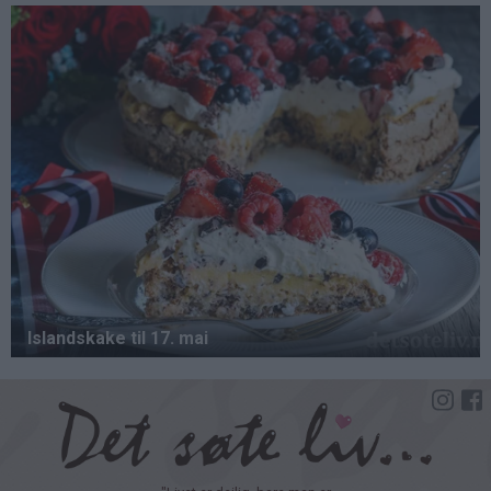
Hopp
til
hovedinnhold