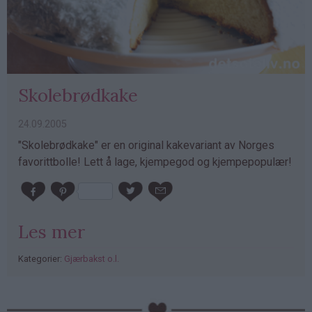
Skolebrødkake
24.09.2005
"Skolebrødkake" er en original kakevariant av Norges
favorittbolle! Lett å lage, kjempegod og kjempepopulær!
Les mer
Kategorier:
Gjærbakst o.l.
PubGalaxy