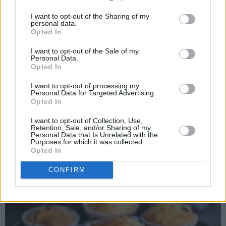
marsipankake", som du finner registrert på detsoteliv.no.
En skikkelig flott festkake, som rekker til mange sultne
I want to opt-out of the Sharing of my
personal data.
gjester!
Opted In
I want to opt-out of the Sale of my
Personal Data.
Opted In
Les mer
I want to opt-out of processing my
Personal Data for Targeted Advertising.
Kategorier:
Bløtkaker
Opted In
I want to opt-out of Collection, Use,
Retention, Sale, and/or Sharing of my
PubGalaxy
Personal Data that Is Unrelated with the
ads
Purposes for which it was collected.
Opted In
CONFIRM