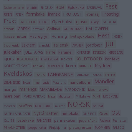
Fest
eple
Eplekake
Dulce de leche
eltefritt
ENGELSK
FASTELAVN
formkake
fransk
FROKOST
Frosting
Fromasj
FIKEN
FINSK
Frukt
Gjærbakst
glasur
FRUKTKAKE
FUDGE
Gløgg
GODTERI
GRESK
Grillmat
HALLOWEEN
granola
gresskar
GULROTKAKE
Høst
hasselnøtter
Havregryn
Honning
hvit sjokolade
INDISK
JUL
Iskrem
italiensk
jordbær
Indonesisk
Islandsk
JAPANSK
Julekaker
JULETAPAS
kaffe
karamell
KIKERTER
KINESISK
KIRSEBÆR
KOLDTBORD
KJEKS
KLADDKAKE
Kokos
konfekt
knekkebrød
krem
Krydder
KONFEKTKAKE
Konjakk
KOREANSK
KRINGLE
Kveldskos
LANGPANNE
LAKRIS
LATINAMERIKANSK
LEFSER
Mandler
likør
mandelbunn
LIBANESISK
lime
Lucia
Macarons
marengs
mango
MARMELADE
MAROKKANSK
Marshmallows
marsipan
MARSIPANKAKE
Meze
Midtøsten
Milkshake
MINT
MOCKTAIL
NORSK
Muffins
moreller
MUG CAKES
multer
nougat
Ost
Nyttårsaften
nøttekake
Oreo
NUTELLA/NUGATTI
ONE POT
ostekake
pannekaker
Ost (91
PANCAKES
pasjonsfrukt
Pavlova
Peanøtter
pistasjnøtter
PEKANNØTTER
pepperkaker
Pinjekjerner
PLOMMER
PÅLEGG