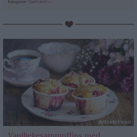
Kategorier:
Gjærbakst o.l.
PubGalaxy
ads
Vaniljekesammuffins med