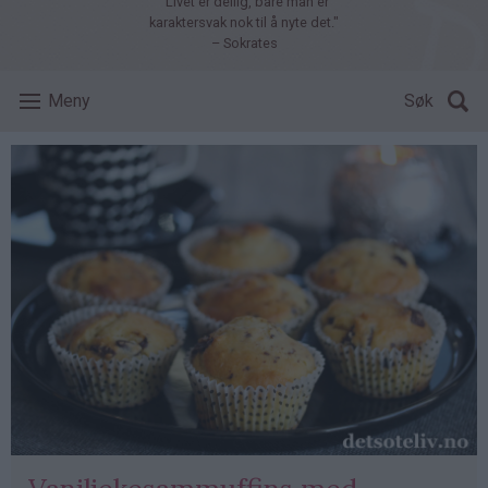
"Livet er deilig, bare man er
karaktersvak nok til å nyte det."
– Sokrates
Meny
Søk