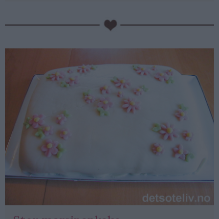
PubGalaxy
ads