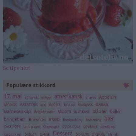
Se tips her!
Populære stikkord
17. mai
amerikansk
Appelsin
afrikansk
Airfryer
ananas
banan
ASIATISK
APRIKOS
açai
BAGELS
Baklava
BALKANSK
Barneselskap
blåbær
boller
Belgiske vafler
BISCOTTI
BLØTKAKE
bær
bringebær
Brownies
BRØD
Brødpudding
butterdeig
cookies
CAKE POPS
cappuccino
Cheesecake
COCA-COLA
cornflakes
Dessert
cupcakes
DRIKKE
Drink
DADLER
DANSK
DONUTS