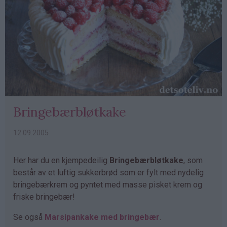
Bringebærbløtkake
12.09.2005
Her har du en kjempedeilig
Bringebærbløtkake
, som
består av et luftig sukkerbrød som er fylt med nydelig
bringebærkrem og pyntet med masse pisket krem og
friske bringebær!
Se også
Marsipankake med bringebær
.