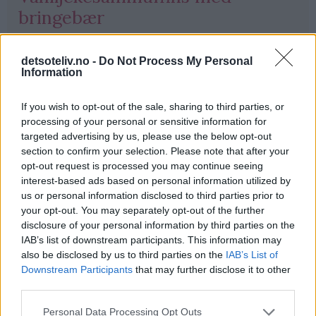
bringebær
12.09.2005
detsoteliv.no -
Do Not Process My Personal
Information
"
Vaniljekesammuffins med bringebær
" er smakfulle
og sommerlige muffins som inneholder friske
If you wish to opt-out of the sale, sharing to third parties, or
bringebær!
processing of your personal or sensitive information for
targeted advertising by us, please use the below opt-out
Muffinsene er laget med vaniljekesam, som gir veldig
section to confirm your selection. Please note that after your
god smak og gjør muffinsene saftige og myke.
opt-out request is processed you may continue seeing
Muffinsene er raske å lage!
interest-based ads based on personal information utilized by
us or personal information disclosed to third parties prior to
Se også "
Vaniljekesammuffins med bær og
your opt-out. You may separately opt-out of the further
disclosure of your personal information by third parties on the
sjokolade
" og "
Vaniljekesammuffins med
IAB’s list of downstream participants. This information may
sjokoladebiter
".
also be disclosed by us to third parties on the
IAB’s List of
Downstream Participants
that may further disclose it to other
third parties.
Les mer
Personal Data Processing Opt Outs