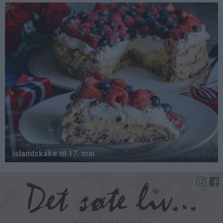
Hopp
til
hovedinnhold