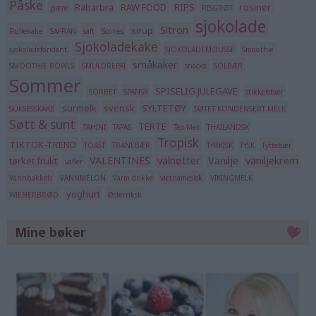
Påske
Rabarbra
RAW FOOD
RIPS
rosiner
pære
RISGRØT
sjokolade
Sitron
sirup
Rullekake
SAFRAN
saft
Scones
Sjokoladekake
sjokoladefondant
SJOKOLADEMOUSSE
Smoothie
småkaker
SMOOTHIE BOWLS
SMULDREPAI
snacks
SOLBÆR
Sommer
SPISELIG JULEGAVE
SORBET
SPANSK
stikkelsbær
surmelk
svensk
SYLTETØY
SUKSESSKAKE
SØTET KONDENSERT MELK
Søtt & sunt
TERTE
TAHINI
TAPAS
Tex-Mex
THAILANDSK
Tropisk
TIKTOK-TREND
TOAST
TRANEBÆR
TYRKISK
TYSK
Tyttebær
VALENTINES
valnøtter
Vanilje
vaniljekrem
tørket frukt
vafler
Vannbakkels
VANNMELON
Varm drikke
vietnamesisk
VIKINGMELK
yoghurt
WIENERBRØD
Østerriksk
Mine bøker