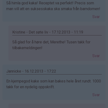
Så himla god kaka! Receptet va perfekt! Precis som
man vill att en suksesskaka ska smaka från barndomen!
Svar
Kristine - Det søte liv - 17.12.2013 - 11:19
Som
Så glad for å høre det, Merethe! Tusen takk for
svar
tilbakemeldingen!
på
Svar
av
Merethe
(ikke
Jannicke - 16.12.2013 - 17:22
bekreftet)
En kjempegod kake som kan bakes hele året rundt. 1000
takk for en nydelig oppskrift.
Svar