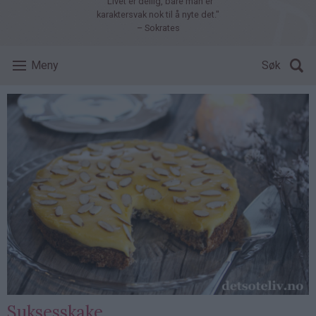
"Livet er deilig, bare man er
karaktersvak nok til å nyte det."
– Sokrates
Meny
Søk
Suksesskake