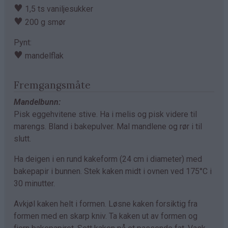
♥
1,5 ts vaniljesukker
♥
200 g smør
Pynt:
♥
mandelflak
Fremgangsmåte
Mandelbunn:
Pisk eggehvitene stive. Ha i melis og pisk videre til
marengs. Bland i bakepulver. Mal mandlene og rør i til
slutt.
Ha deigen i en rund kakeform (24 cm i diameter) med
bakepapir i bunnen. Stek kaken midt i ovnen ved 175°C i
30 minutter.
Avkjøl kaken helt i formen. Løsne kaken forsiktig fra
formen med en skarp kniv. Ta kaken ut av formen og