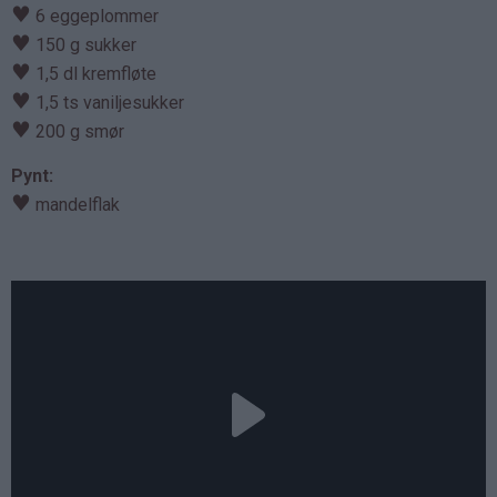
♥
6 eggeplommer
♥
150 g sukker
♥
1,5 dl kremfløte
♥
1,5 ts vaniljesukker
♥
200 g smør
Pynt:
♥
mandelflak