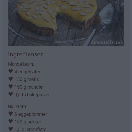
Ingredienser
Mandelbunn:
♥
4 eggehviter
♥
150 g melis
♥
150 g mandler
♥
0,5 ts bakepulver
Gul krem:
♥
6 eggeplommer
♥
150 g sukker
♥
1,5 dl kremfløte