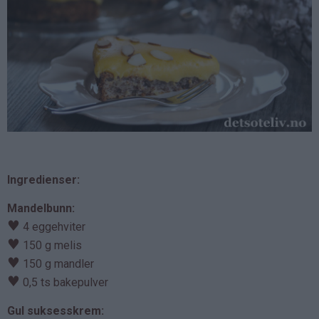
Ingredienser:
Mandelbunn:
♥
4 eggehviter
♥
150 g melis
♥
150 g mandler
♥
0,5 ts bakepulver
Gul suksesskrem: