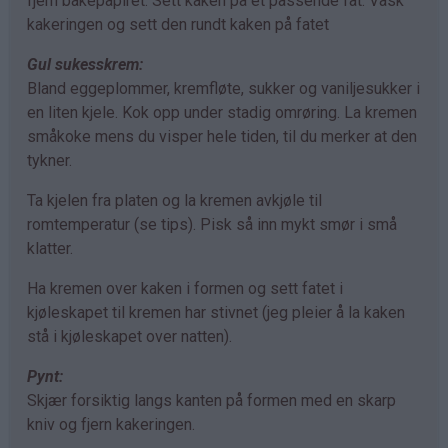
fjern bakepapiret. Sett kaken på et passende fat. Vask
kakeringen og sett den rundt kaken på fatet
Gul sukesskrem:
Bland eggeplommer, kremfløte, sukker og vaniljesukker i
en liten kjele. Kok opp under stadig omrøring. La kremen
småkoke mens du visper hele tiden, til du merker at den
tykner.
Ta kjelen fra platen og la kremen avkjøle til
romtemperatur (se tips). Pisk så inn mykt smør i små
klatter.
Ha kremen over kaken i formen og sett fatet i
kjøleskapet til kremen har stivnet (jeg pleier å la kaken
stå i kjøleskapet over natten).
Pynt:
Skjær forsiktig langs kanten på formen med en skarp
kniv og fjern kakeringen.