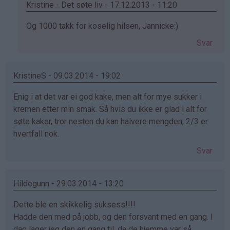
Kristine - Det søte liv - 17.12.2013 - 11:20
Som
Og 1000 takk for koselig hilsen, Jannicke:)
svar
Svar
på
av
Jannicke
KristineS - 09.03.2014 - 19:02
(ikke
Enig i at det var ei god kake, men alt for mye sukker i
bekreftet)
kremen etter min smak. Så hvis du ikke er glad i alt for
søte kaker, tror nesten du kan halvere mengden, 2/3 er
hvertfall nok.
Svar
Hildegunn - 29.03.2014 - 13:20
Dette ble en skikkelig suksess!!!!
Hadde den med på jobb, og den forsvant med en gang. I
dag lager jeg den en gang til, da de hjemme var så