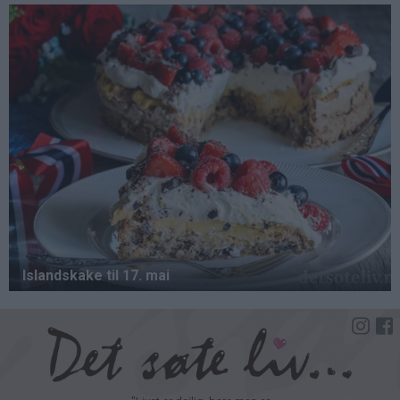
Hopp
til
hovedinnhold