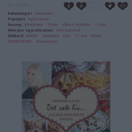
01.11.2004
Kakekategori
Nøttekaker
Populært
Typisk norsk
Sesong
Vinterbakst
Påske
Vårens festkaker
17.mai
Allergier og preferanser
Uten hvetemel
Stikkord
NORSK
nøttekake
Fest
17. mai
Påske
SUKSESSKAKE
mandelbunn