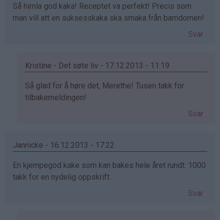
Så himla god kaka! Receptet va perfekt! Precis som
man vill att en suksesskaka ska smaka från barndomen!
Svar
Kristine - Det søte liv - 17.12.2013 - 11:19
Som
Så glad for å høre det, Merethe! Tusen takk for
svar
tilbakemeldingen!
på
Svar
av
Merethe
(ikke
Jannicke - 16.12.2013 - 17:22
bekreftet)
En kjempegod kake som kan bakes hele året rundt. 1000
takk for en nydelig oppskrift.
Svar