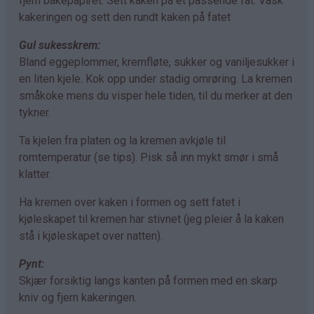
fjern bakepapiret. Sett kaken på et passende fat. Vask
kakeringen og sett den rundt kaken på fatet
Gul sukesskrem:
Bland eggeplommer, kremfløte, sukker og vaniljesukker i
en liten kjele. Kok opp under stadig omrøring. La kremen
småkoke mens du visper hele tiden, til du merker at den
tykner.
Ta kjelen fra platen og la kremen avkjøle til
romtemperatur (se tips). Pisk så inn mykt smør i små
klatter.
Ha kremen over kaken i formen og sett fatet i
kjøleskapet til kremen har stivnet (jeg pleier å la kaken
stå i kjøleskapet over natten).
Pynt:
Skjær forsiktig langs kanten på formen med en skarp
kniv og fjern kakeringen.