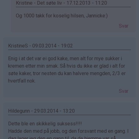
Kristine - Det søte liv - 17.12.2013 - 11:20
Som
Og 1000 takk for koselig hilsen, Jannicke:)
svar
Svar
på
av
Jannicke
KristineS - 09.03.2014 - 19:02
(ikke
Enig i at det var ei god kake, men alt for mye sukker i
bekreftet)
kremen etter min smak. Så hvis du ikke er glad i alt for
søte kaker, tror nesten du kan halvere mengden, 2/3 er
hvertfall nok.
Svar
Hildegunn - 29.03.2014 - 13:20
Dette ble en skikkelig suksess!!!!
Hadde den med på jobb, og den forsvant med en gang. I
dag lager jeg den en gang til, da de hjemme var så