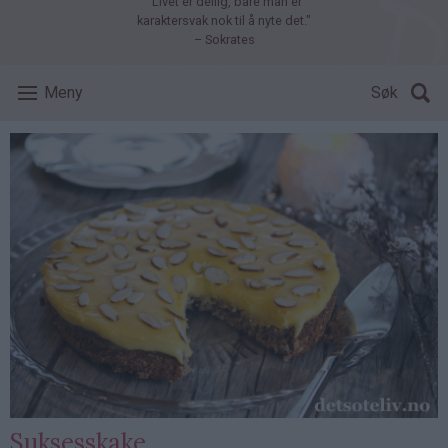
"Livet er deilig, bare man er
karaktersvak nok til å nyte det."
– Sokrates
Meny
Søk
Suksesskake