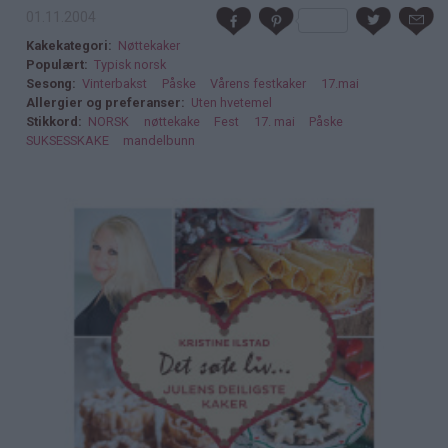
01.11.2004
Kakekategori
Nøttekaker
Populært
Typisk norsk
Sesong
Vinterbakst
Påske
Vårens festkaker
17.mai
Allergier og preferanser
Uten hvetemel
Stikkord
NORSK
nøttekake
Fest
17. mai
Påske
SUKSESSKAKE
mandelbunn