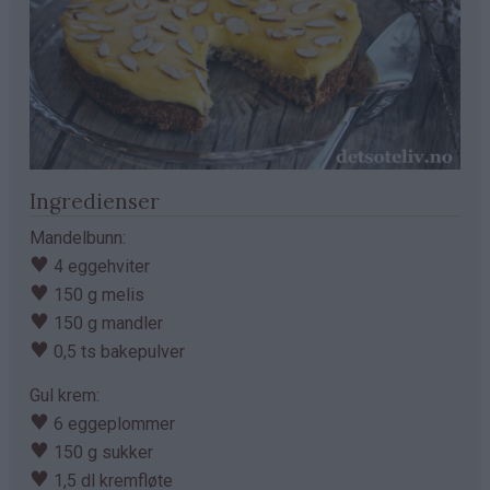
Ingredienser
Mandelbunn:
♥
4 eggehviter
♥
150 g melis
♥
150 g mandler
♥
0,5 ts bakepulver
Gul krem:
♥
6 eggeplommer
♥
150 g sukker
♥
1,5 dl kremfløte