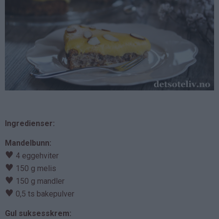
Ingredienser:
Mandelbunn:
♥
4 eggehviter
♥
150 g melis
♥
150 g mandler
♥
0,5 ts bakepulver
Gul suksesskrem: