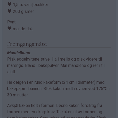
♥
1,5 ts vaniljesukker
♥
200 g smør
Pynt:
♥
mandelflak
Fremgangsmåte
Mandelbunn:
Pisk eggehvitene stive. Ha i melis og pisk videre til
marengs. Bland i bakepulver. Mal mandlene og rør i til
slutt.
Ha deigen i en rund kakeform (24 cm i diameter) med
bakepapir i bunnen. Stek kaken midt i ovnen ved 175°C i
30 minutter.
Avkjøl kaken helt i formen. Løsne kaken forsiktig fra
formen med en skarp kniv. Ta kaken ut av formen og