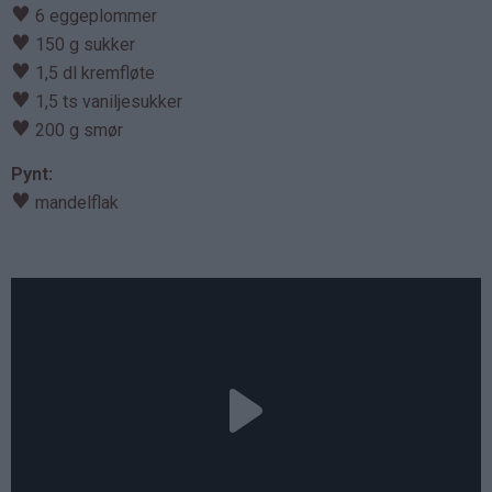
♥
6 eggeplommer
♥
150 g sukker
♥
1,5 dl kremfløte
♥
1,5 ts vaniljesukker
♥
200 g smør
Pynt:
♥
mandelflak