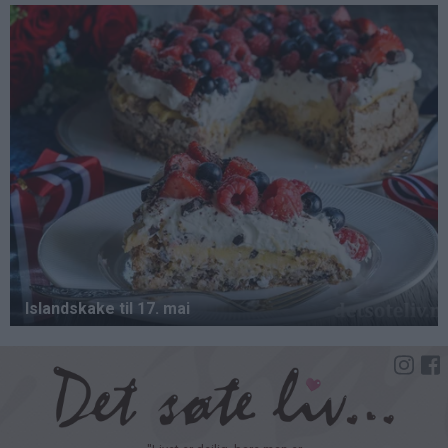
Hopp
til
hovedinnhold