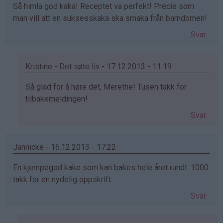
Så himla god kaka! Receptet va perfekt! Precis som
man vill att en suksesskaka ska smaka från barndomen!
Svar
Kristine - Det søte liv - 17.12.2013 - 11:19
Som
Så glad for å høre det, Merethe! Tusen takk for
svar
tilbakemeldingen!
på
Svar
av
Merethe
(ikke
Jannicke - 16.12.2013 - 17:22
bekreftet)
En kjempegod kake som kan bakes hele året rundt. 1000
takk for en nydelig oppskrift.
Svar