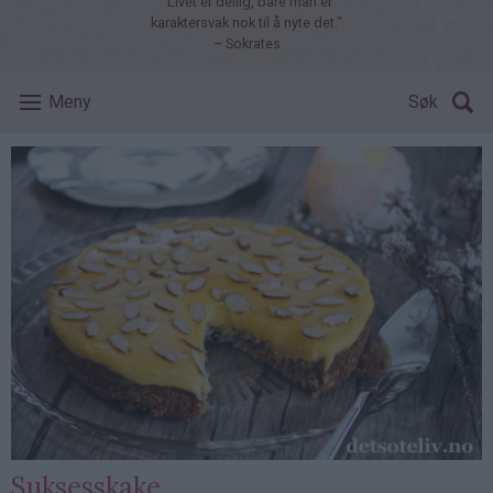
"Livet er deilig, bare man er
karaktersvak nok til å nyte det."
– Sokrates
Meny
Søk
Suksesskake