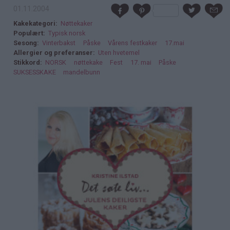
01.11.2004
Kakekategori
Nøttekaker
Populært
Typisk norsk
Sesong
Vinterbakst
Påske
Vårens festkaker
17.mai
Allergier og preferanser
Uten hvetemel
Stikkord
NORSK
nøttekake
Fest
17. mai
Påske
SUKSESSKAKE
mandelbunn