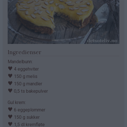
Ingredienser
Mandelbunn:
♥
4 eggehviter
♥
150 g melis
♥
150 g mandler
♥
0,5 ts bakepulver
Gul krem:
♥
6 eggeplommer
♥
150 g sukker
♥
1,5 dl kremfløte