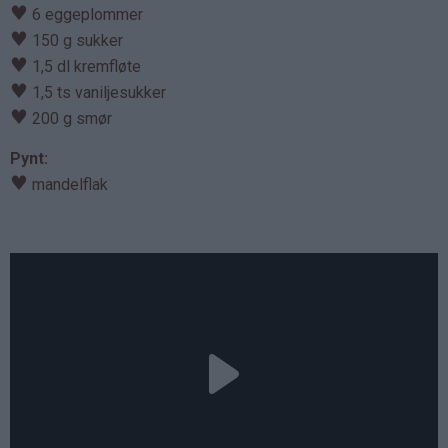
♥
6 eggeplommer
♥
150 g sukker
♥
1,5 dl kremfløte
♥
1,5 ts vaniljesukker
♥
200 g smør
Pynt:
♥
mandelflak