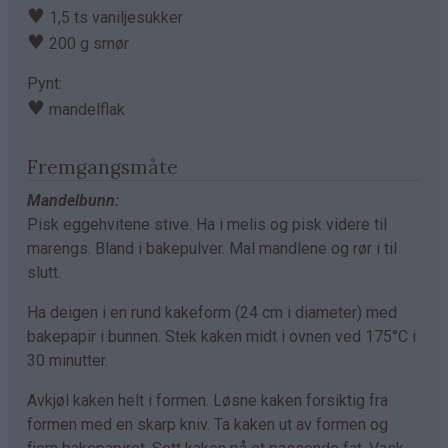
♥
1,5 ts vaniljesukker
♥
200 g smør
Pynt:
♥
mandelflak
Fremgangsmåte
Mandelbunn:
Pisk eggehvitene stive. Ha i melis og pisk videre til
marengs. Bland i bakepulver. Mal mandlene og rør i til
slutt.
Ha deigen i en rund kakeform (24 cm i diameter) med
bakepapir i bunnen. Stek kaken midt i ovnen ved 175°C i
30 minutter.
Avkjøl kaken helt i formen. Løsne kaken forsiktig fra
formen med en skarp kniv. Ta kaken ut av formen og