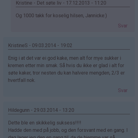
Kristine - Det søte liv - 17.12.2013 - 11:20
Som
Og 1000 takk for koselig hilsen, Jannicke:)
svar
Svar
på
av
Jannicke
KristineS - 09.03.2014 - 19:02
(ikke
Enig i at det var ei god kake, men alt for mye sukker i
bekreftet)
kremen etter min smak. Så hvis du ikke er glad i alt for
søte kaker, tror nesten du kan halvere mengden, 2/3 er
hvertfall nok.
Svar
Hildegunn - 29.03.2014 - 13:20
Dette ble en skikkelig suksess!!!!
Hadde den med på jobb, og den forsvant med en gang. I
dag lager jeg den en gang til, da de hjemme var så