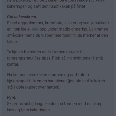
fjern bakepapiret. Sett kaken på et passende fat. Vask
kakeringen og sett den rundt kaken på fatet
Gul sukesskrem:
Bland eggeplommer, kremfløte, sukker og vaniljesukker i
en liten kjele. Kok opp under stadig omrøring. La kremen
småkoke mens du visper hele tiden, til du merker at den
tykner.
Ta kjelen fra platen og la kremen avkjøle til
romtemperatur (se tips). Pisk så inn mykt smør i små
klatter.
Ha kremen over kaken i formen og sett fatet i
kjøleskapet til kremen har stivnet (jeg pleier å la kaken
stå i kjøleskapet over natten).
Pynt:
Skjær forsiktig langs kanten på formen med en skarp
kniv og fjern kakeringen.