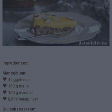
Ingredienser:
Mandelbunn:
♥
4 eggehviter
♥
150 g melis
♥
150 g mandler
♥
0,5 ts bakepulver
Gul suksesskrem: