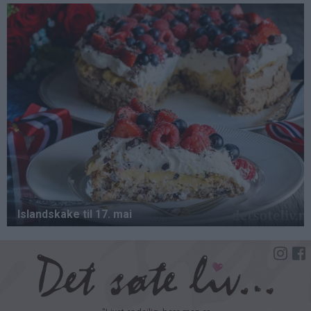
Hopp
til
hovedinnhold