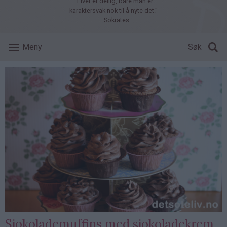
"Livet er deilig, bare man er
karaktersvak nok til å nyte det."
– Sokrates
Meny
Søk
Sjokolademuffins med sjokoladekrem