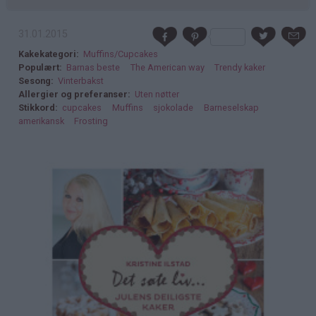
31.01.2015
Kakekategori
Muffins/Cupcakes
Populært
Barnas beste
The American way
Trendy kaker
Sesong
Vinterbakst
Allergier og preferanser
Uten nøtter
Stikkord
cupcakes
Muffins
sjokolade
Barneselskap
amerikansk
Frosting