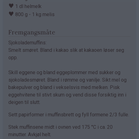
♥
1 dl helmelk
♥
800 g - 1 kg melis
Fremgangsmåte
Sjokolademuffins:
Smelt smøret. Bland i kakao slik at kakaoen løser seg
opp.
Skill eggene og bland eggeplommer med sukker og
sjokoladesmøret. Bland i rømme og vanilje. Sikt mel og
bakepulver og bland i vekselsvis med melken. Pisk
eggehvitene til stivt skum og vend disse forsiktig inn i
deigen til slutt.
Sett papirformer i muffinsbrett og fyll formene 2/3 fulle.
Stek muffinsene midt i ovnen ved 175 °C i ca. 20
minutter. Avkjøl helt.