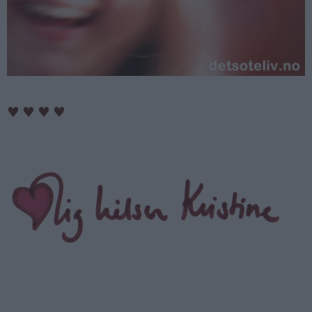
♥
♥
♥
♥