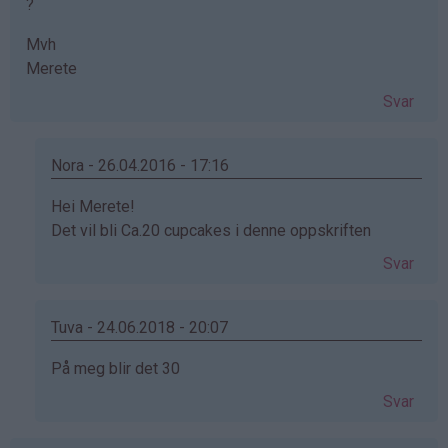
?
Mvh
Merete
Svar
Nora - 26.04.2016 - 17:16
Som
Hei Merete!
svar
Det vil bli Ca.20 cupcakes i denne oppskriften
på
Svar
av
Merete
(ikke
Tuva - 24.06.2018 - 20:07
bekreftet)
Som
På meg blir det 30
svar
Svar
på
av