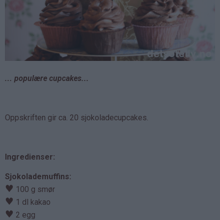
... populære cupcakes...
Oppskriften gir ca. 20 sjokoladecupcakes.
Ingredienser:
Sjokolademuffins:
♥
100 g smør
♥
1 dl kakao
♥
2 egg