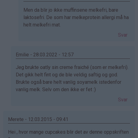
bekreftet)
Som
Men da blir jo ikke muffinsene melkefri, bare
svar
laktosefri. De som har melkeprotein allergi må ha
på
helt melkefri mat.
av
Svar
Uten
melk
(ikke
Emilie - 28.03.2022 - 12:57
bekreftet)
Som
Jeg brukte oatly sin creme fraiché (som er melkefri).
svar
Det gikk helt fint og de ble veldig saftig og god.
på
Brukte også bare helt vanlig soyamelk istedenfor
av
vanlig melk. Selv om den ikke er fet :)
Annelin
Svar
(ikke
bekreftet)
Merete - 12.03.2015 - 09:41
Hei , hvor mange cupcakes blir det av denne oppskriften