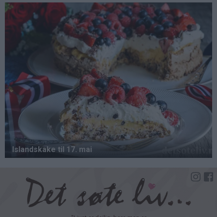
Hopp
til
hovedinnhold