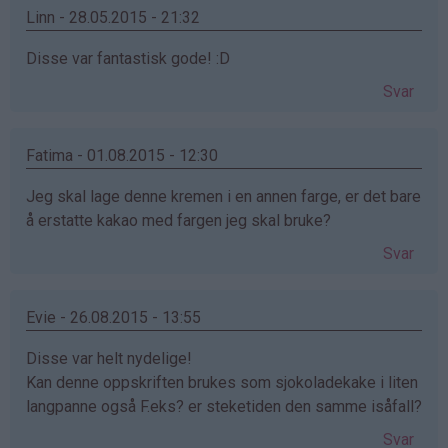
Merete
Linn - 28.05.2015 - 21:32
(ikke
Disse var fantastisk gode! :D
bekreftet)
Svar
Fatima - 01.08.2015 - 12:30
Jeg skal lage denne kremen i en annen farge, er det bare
å erstatte kakao med fargen jeg skal bruke?
Svar
Evie - 26.08.2015 - 13:55
Disse var helt nydelige!
Kan denne oppskriften brukes som sjokoladekake i liten
langpanne også F.eks? er steketiden den samme isåfall?
Svar