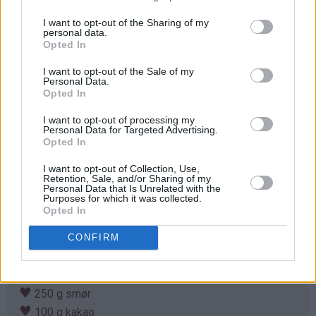
I want to opt-out of the Sharing of my
personal data.
Opted In
Ingredienser
I want to opt-out of the Sale of my
Personal Data.
Sjokolademuffins:
Opted In
♥
100 g smør
♥
1 dl kakao
I want to opt-out of processing my
Personal Data for Targeted Advertising.
♥
2 egg
Opted In
♥
4,5 dl sukker
I want to opt-out of Collection, Use,
♥
4,5 dl hvetemel
Retention, Sale, and/or Sharing of my
Personal Data that Is Unrelated with the
♥
2 ts bakepulver
Purposes for which it was collected.
♥
2 ts vaniljeekstrakt
Opted In
♥
2,5 dl lettrømme
CONFIRM
♥
0,5 dl melk
Sjokoladekrem:
♥
250 g smør
♥
100 g kakao