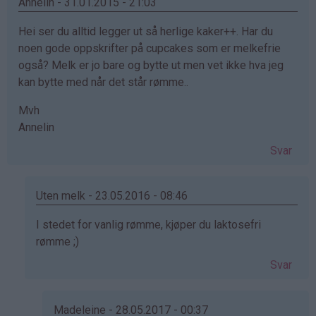
Annelin - 31.01.2015 - 21:03
Hei ser du alltid legger ut så herlige kaker++. Har du
noen gode oppskrifter på cupcakes som er melkefrie
også? Melk er jo bare og bytte ut men vet ikke hva jeg
kan bytte med når det står rømme..
Mvh
Annelin
Svar
Uten melk - 23.05.2016 - 08:46
Som
I stedet for vanlig rømme, kjøper du laktosefri
svar
rømme ;)
på
Svar
av
Annelin
(ikke
Madeleine - 28.05.2017 - 00:37