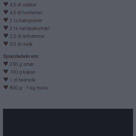
♥
4,5 dl sukker
♥
4,5 dl hvetemel
♥
2 ts bakepulver
♥
2 ts vaniljeekstrakt
♥
2,5 dl lettrømme
♥
0,5 dl melk
Sjokoladekrem:
♥
250 g smør
♥
100 g kakao
♥
1 dl helmelk
♥
800 g - 1 kg melis