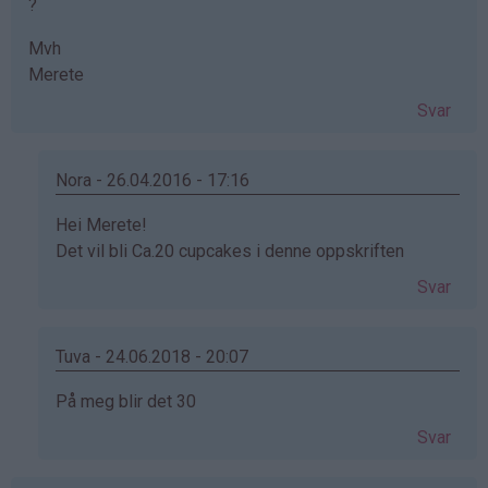
?
Mvh
Merete
Svar
Nora - 26.04.2016 - 17:16
Som
Hei Merete!
svar
Det vil bli Ca.20 cupcakes i denne oppskriften
på
Svar
av
Merete
(ikke
Tuva - 24.06.2018 - 20:07
bekreftet)
Som
På meg blir det 30
svar
Svar
på
av