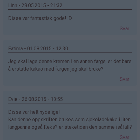
Merete
Linn - 28.05.2015 - 21:32
(ikke
Disse var fantastisk gode! :D
bekreftet)
Svar
Fatima - 01.08.2015 - 12:30
Jeg skal lage denne kremen i en annen farge, er det bare
å erstatte kakao med fargen jeg skal bruke?
Svar
Evie - 26.08.2015 - 13:55
Disse var helt nydelige!
Kan denne oppskriften brukes som sjokoladekake i liten
langpanne også F.eks? er steketiden den samme isåfall?
Svar