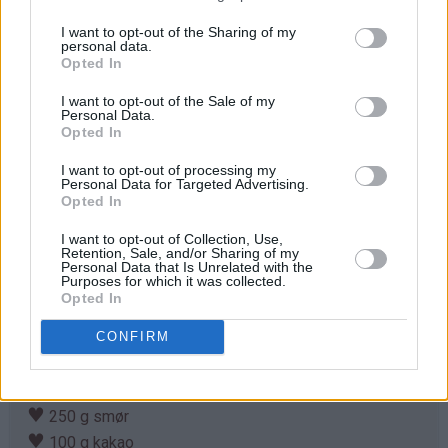
I want to opt-out of the Sharing of my
personal data.
Opted In
Ingredienser
I want to opt-out of the Sale of my
Personal Data.
Sjokolademuffins:
Opted In
♥
100 g smør
♥
1 dl kakao
I want to opt-out of processing my
Personal Data for Targeted Advertising.
♥
2 egg
Opted In
♥
4,5 dl sukker
I want to opt-out of Collection, Use,
♥
4,5 dl hvetemel
Retention, Sale, and/or Sharing of my
Personal Data that Is Unrelated with the
♥
2 ts bakepulver
Purposes for which it was collected.
♥
2 ts vaniljeekstrakt
Opted In
♥
2,5 dl lettrømme
CONFIRM
♥
0,5 dl melk
Sjokoladekrem:
♥
250 g smør
♥
100 g kakao