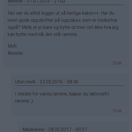
Annelin - 31.01.2015 - 21:03
Hei ser du alltid legger ut så herlige kaker++. Har du
noen gode oppskrifter på cupcakes som er melkefrie
også? Melk er jo bare og bytte ut men vet ikke hva jeg
kan bytte med når det står rømme..
Mvh
Annelin
Svar
Uten melk - 23.05.2016 - 08:46
Som
I stedet for vanlig rømme, kjøper du laktosefri
svar
rømme ;)
på
Svar
av
Annelin
(ikke
Madeleine - 28.05.2017 - 00:37