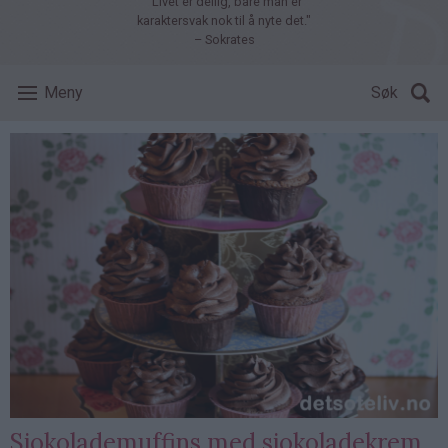
"Livet er deilig, bare man er
karaktersvak nok til å nyte det."
– Sokrates
Meny
Søk
Sjokolademuffins med sjokoladekrem