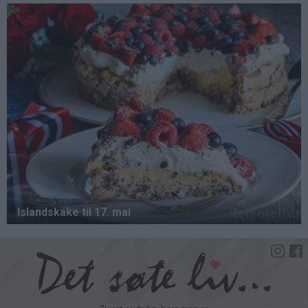
Hopp
til
hovedinnhold