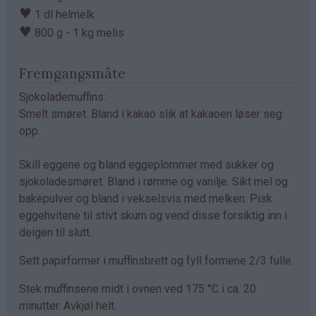
♥
1 dl helmelk
♥
800 g - 1 kg melis
Fremgangsmåte
Sjokolademuffins:
Smelt smøret. Bland i kakao slik at kakaoen løser seg
opp.
Skill eggene og bland eggeplommer med sukker og
sjokoladesmøret. Bland i rømme og vanilje. Sikt mel og
bakepulver og bland i vekselsvis med melken. Pisk
eggehvitene til stivt skum og vend disse forsiktig inn i
deigen til slutt.
Sett papirformer i muffinsbrett og fyll formene 2/3 fulle.
Stek muffinsene midt i ovnen ved 175 °C i ca. 20
minutter. Avkjøl helt.