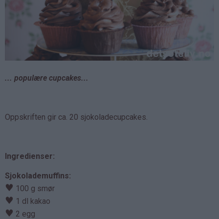
... populære cupcakes...
Oppskriften gir ca. 20 sjokoladecupcakes.
Ingredienser:
Sjokolademuffins:
♥
100 g smør
♥
1 dl kakao
♥
2 egg