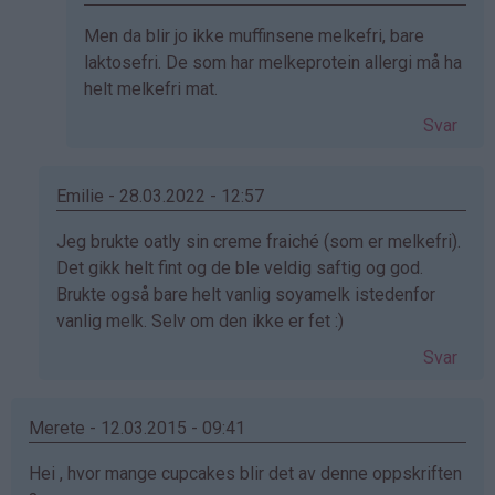
bekreftet)
Som
Men da blir jo ikke muffinsene melkefri, bare
svar
laktosefri. De som har melkeprotein allergi må ha
på
helt melkefri mat.
av
Svar
Uten
melk
(ikke
Emilie - 28.03.2022 - 12:57
bekreftet)
Som
Jeg brukte oatly sin creme fraiché (som er melkefri).
svar
Det gikk helt fint og de ble veldig saftig og god.
på
Brukte også bare helt vanlig soyamelk istedenfor
av
vanlig melk. Selv om den ikke er fet :)
Annelin
Svar
(ikke
bekreftet)
Merete - 12.03.2015 - 09:41
Hei , hvor mange cupcakes blir det av denne oppskriften