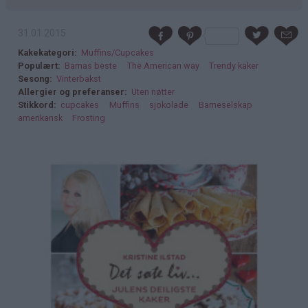
31.01.2015
Kakekategori
Muffins/Cupcakes
Populært
Barnas beste
The American way
Trendy kaker
Sesong
Vinterbakst
Allergier og preferanser
Uten nøtter
Stikkord
cupcakes
Muffins
sjokolade
Barneselskap
amerikansk
Frosting