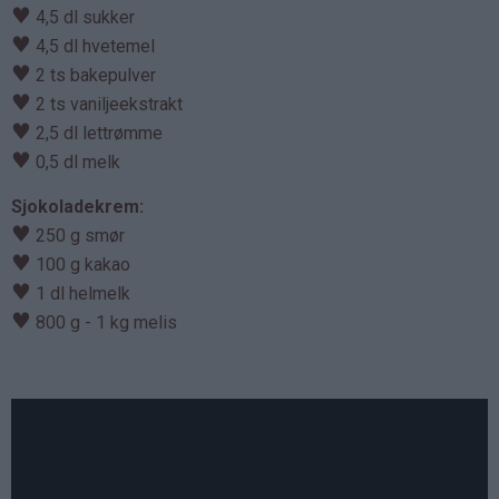
♥
4,5 dl sukker
♥
4,5 dl hvetemel
♥
2 ts bakepulver
♥
2 ts vaniljeekstrakt
♥
2,5 dl lettrømme
♥
0,5 dl melk
Sjokoladekrem:
♥
250 g smør
♥
100 g kakao
♥
1 dl helmelk
♥
800 g - 1 kg melis