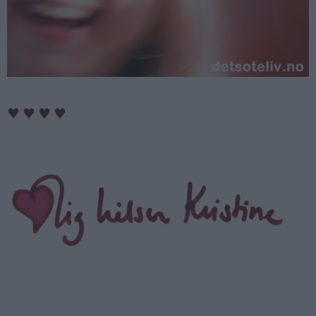
♥
♥
♥
♥