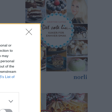
sonal or
ection to
ou may
 personal
out of the
 downstream
B’s List of