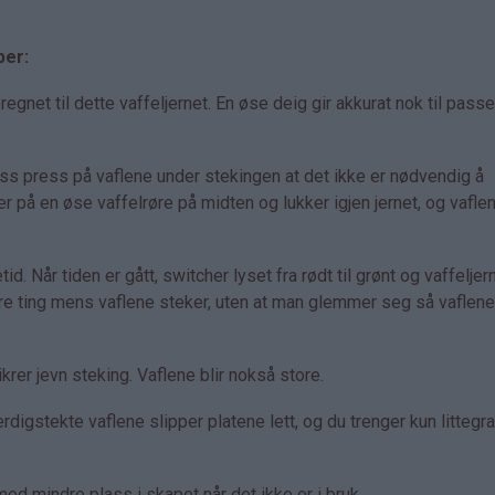
per:
net til dette vaffeljernet. En øse deig gir akkurat nok til pass
ass press på vaflene under stekingen at det ikke er nødvendig å
er på en øse vaffelrøre på midten og lukker igjen jernet, og vaflen
id. Når tiden er gått, switcher lyset fra rødt til grønt og vaffeljer
dre ting mens vaflene steker, uten at man glemmer seg så vaflene 
rer jevn steking. Vaflene blir nokså store.
rdigstekte vaflene slipper platene lett, og du trenger kun littegr
d mindre plass i skapet når det ikke er i bruk.