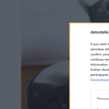
detsoteliv
If you wish 
sensitive in
confirm you
continue se
information 
further disc
participants
Downstream 
Persona