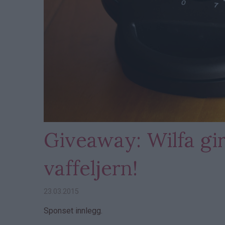
Giveaway: Wilfa gir
vaffeljern!
23.03.2015
Sponset innlegg.