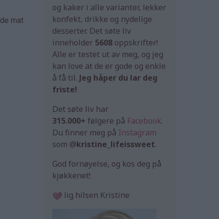
og kaker i alle varianter, lekker
konfekt, drikke og nydelige
åde mat
desserter. Det søte liv
inneholder
5608
oppskrifter!
Alle er testet ut av meg, og jeg
kan love at de er gode og enkle
å få til.
Jeg håper du lar deg
friste!
Det søte liv har
315.000+
følgere på
Facebook
.
Du finner meg på
Instagram
som @
kristine_lifeissweet
.
God fornøyelse, og kos deg på
kjøkkenet!
lig hilsen Kristine