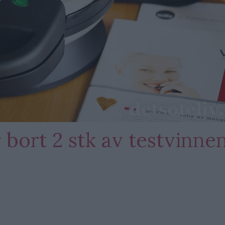
 bort 2 stk av testvinne