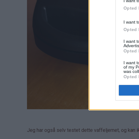
I want t
Opted 
I want t
Opted 
I want 
Advertis
Opted 
I want t
of my P
was col
Opted 
Jeg har også selv testet dette vaffeljernet, og kan 