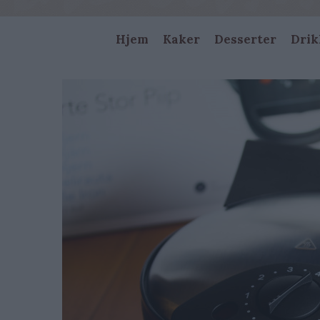
Main
Hjem
Kaker
Desserter
Drik
navigation