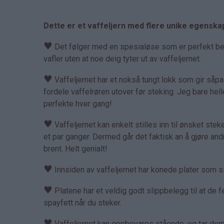
Dette er et vaffeljern med flere unike egenska
♥
Det følger med en spesialøse som er perfekt bereg
vafler uten at noe deig tyter ut av vaffeljernet.
♥
Vaffeljernet har et nokså tungt lokk som gir såp
fordele vaffelrøren utover før steking. Jeg bare hell
perfekte hver gang!
♥
Vaffeljernet kan enkelt stilles inn til ønsket steket
et par ganger. Dermed går det faktisk an å gjøre an
brent. Helt genialt!
♥
Innsiden av vaffeljernet har konede plater som sik
♥
Platene har et veldig godt slippbelegg til at de fe
spayfett når du steker.
♥
Vaffeljernet kan oppbevares stående, og tar derme