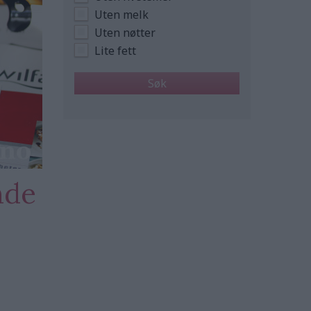
Uten melk
Uten nøtter
Lite fett
nde