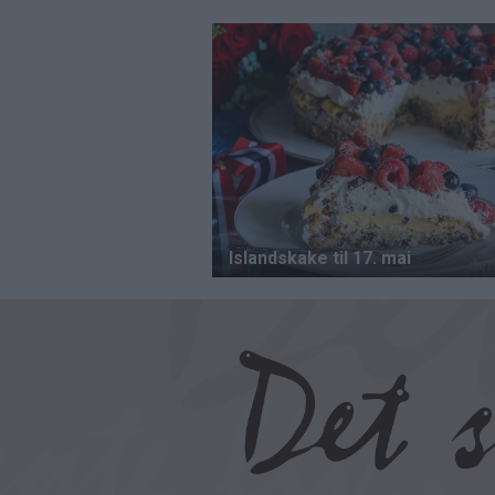
Hopp
til
hovedinnhold