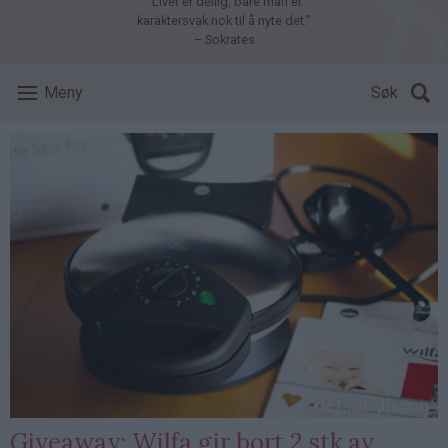
"Livet er deilig, bare man er
karaktersvak nok til å nyte det."
– Sokrates
Meny
Søk
Giveaway: Wilfa gir bort 2 stk av