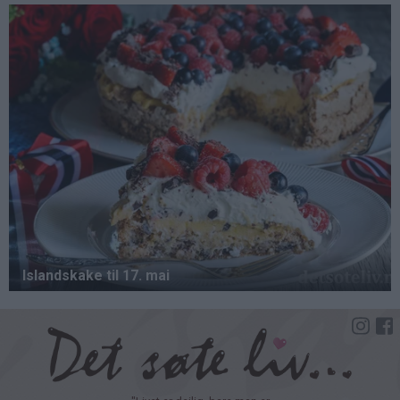
Hopp
til
hovedinnhold