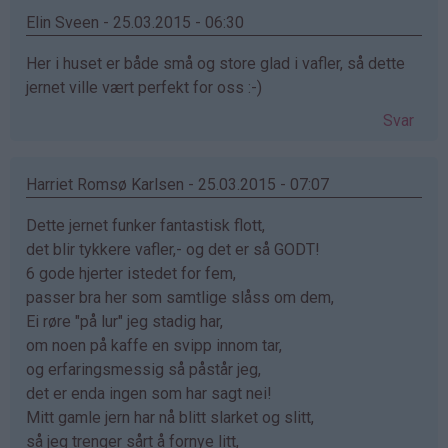
Elin Sveen - 25.03.2015 - 06:30
Her i huset er både små og store glad i vafler, så dette
jernet ville vært perfekt for oss :-)
Svar
Harriet Romsø Karlsen - 25.03.2015 - 07:07
Dette jernet funker fantastisk flott,
det blir tykkere vafler,- og det er så GODT!
6 gode hjerter istedet for fem,
passer bra her som samtlige slåss om dem,
Ei røre "på lur" jeg stadig har,
om noen på kaffe en svipp innom tar,
og erfaringsmessig så påstår jeg,
det er enda ingen som har sagt nei!
Mitt gamle jern har nå blitt slarket og slitt,
så jeg trenger sårt å fornye litt,