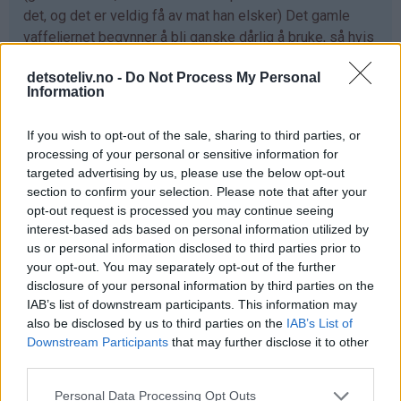
det, og det er veldig få av mat han elsker) Det gamle
vaffeljernet begynner å bli ganske dårlig å bruke, så hvis
denne er så god som det blir sagt om, står denne nye
detsoteliv.no -
Do Not Process My Personal
vaffeljernet ganske høyt på listen. Da kan jeg prøve flere
Information
oppskrifter enn det standard vaffel og sjokolade vaffel
(min favoritt) :)
If you wish to opt-out of the sale, sharing to third parties, or
processing of your personal or sensitive information for
Ha en hyggelig kveld :)
targeted advertising by us, please use the below opt-out
Svar
section to confirm your selection. Please note that after your
opt-out request is processed you may continue seeing
interest-based ads based on personal information utilized by
Rikke Myhre Solli - 25.03.2015 - 00:27
us or personal information disclosed to third parties prior to
your opt-out. You may separately opt-out of the further
Hadde vært sååå moro å vinne siden jeg aldri vinner
disclosure of your personal information by third parties on the
ellers!! Krysser fingre og tær for at det blir min tur denne
IAB’s list of downstream participants. This information may
also be disclosed by us to third parties on the
IAB’s List of
gangen! :) Håper at det snart blir vafler også i denne i
Downstream Participants
that may further disclose it to other
heimen! <3
third parties.
Svar
Personal Data Processing Opt Outs