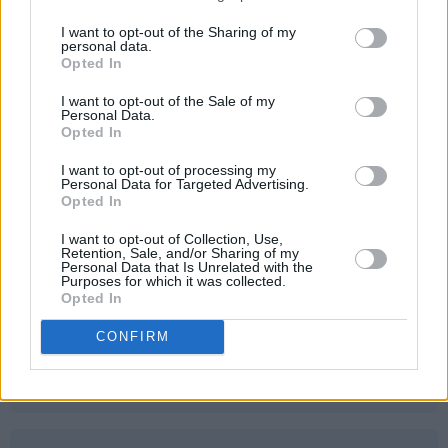
I want to opt-out of the Sharing of my
Monica - 25.03.2015 - 00:44
personal data.
Opted In
Håper håper håper jeg vinner :) Har alltid hatt et helt greit
vaffeljern, men hadde vært fint å fått et skikkelig et :)
I want to opt-out of the Sale of my
Personal Data.
Elsker vafler God påske og lykke til med trekningen!
Opted In
Svar
I want to opt-out of processing my
Personal Data for Targeted Advertising.
Opted In
Irene Hansen - 25.03.2015 - 00:54
I want to opt-out of Collection, Use,
Retention, Sale, and/or Sharing of my
Tittei! Jeg har en papegøye som elsker vafler ;-) Både
Personal Data that Is Unrelated with the
Purposes for which it was collected.
hun og jeg vil bli hoppende glade om vi kan få et nytt
Opted In
vaffeljern :-D Her i huset går det unna i både grove og
søte vafler, men pipen vil gjerne forsyne seg fra jernet
CONFIRM
om det tar for lang tid og det gjør det gamle vi har ;-p
Svar