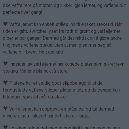
øse vaffelrøre på midten og lukker igjen jernet, og vaflene blir
perfekte hver gang!
♥
Vaffeljernet kan enkelt stilles inn til ønsket steketid. Når
tiden er gått, switcher lyset fra rødt til grønt og vaffeljernet
piper et par ganger. Dermed går det faktisk an å gjøre andre
ting mens vaflene steker, uten at man glemmer seg så
vaflene blir brent. Helt genialt!
♥
Innsiden av vaffeljernet har konede plater som sikrer jevn
steking. Vaflene blir nokså store.
♥
Platene har et veldig godt slippbelegg til at de
ferdigstekte vaflene slipper platene lett, og du trenger kun
littegrann spayfett når du steker.
♥
Vaffeljernet kan oppbevares stående, og tar dermed
mindre plass i skapet når det ikke er i bruk.
♥
I pakken følger det med et oppskriftshefte med mange