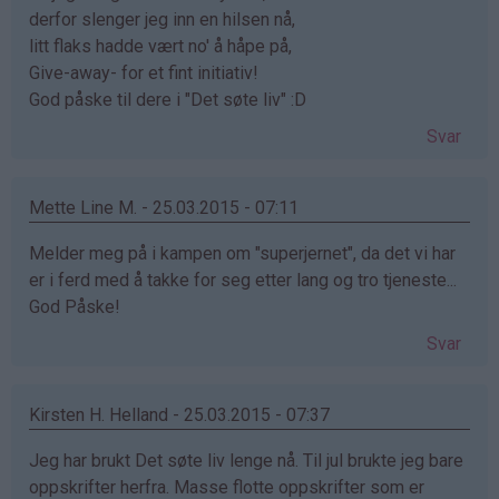
derfor slenger jeg inn en hilsen nå,
litt flaks hadde vært no' å håpe på,
Give-away- for et fint initiativ!
God påske til dere i "Det søte liv" :D
Svar
Mette Line M. - 25.03.2015 - 07:11
Melder meg på i kampen om "superjernet", da det vi har
er i ferd med å takke for seg etter lang og tro tjeneste...
God Påske!
Svar
Kirsten H. Helland - 25.03.2015 - 07:37
Jeg har brukt Det søte liv lenge nå. Til jul brukte jeg bare
oppskrifter herfra. Masse flotte oppskrifter som er