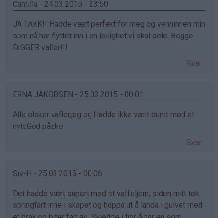
Camilla - 24.03.2015 - 23:50
JA TAKK!! Hadde vært perfekt for meg og venninnen min
som nå har flyttet inn i en leilighet vi skal dele. Begge
DIGGER vafler!!!
Svar
ERNA JAKOBSEN - 25.03.2015 - 00:01
Alle elsker vafler,jeg og.Hadde ikke vært dumt med et
nytt.God påske
Svar
Siv-H - 25.03.2015 - 00:06
Det hadde vært supert med et vaffeljern, siden mitt tok
springfart inne i skapet og hoppa ut å landa i gulvet med
et brak og biter falt av.. Skjedde i fjor å har en som