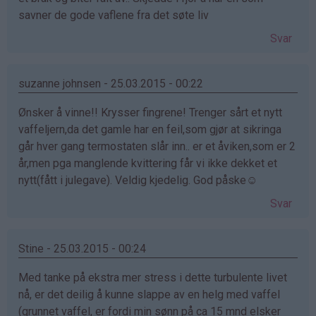
savner de gode vaflene fra det søte liv
Svar
suzanne johnsen - 25.03.2015 - 00:22
Ønsker å vinne!! Krysser fingrene! Trenger sårt et nytt
vaffeljern,da det gamle har en feil,som gjør at sikringa
går hver gang termostaten slår inn.. er et åviken,som er 2
år,men pga manglende kvittering får vi ikke dekket et
nytt(fått i julegave). Veldig kjedelig. God påske☺
Svar
Stine - 25.03.2015 - 00:24
Med tanke på ekstra mer stress i dette turbulente livet
nå, er det deilig å kunne slappe av en helg med vaffel
(grunnet vaffel, er fordi min sønn på ca 15 mnd elsker