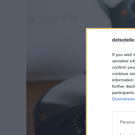
detsoteliv
If you wish 
sensitive in
confirm you
continue se
information 
further disc
participants
Downstream 
Persona