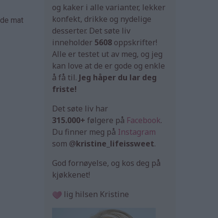
og kaker i alle varianter, lekker
konfekt, drikke og nydelige
åde mat
desserter. Det søte liv
inneholder
5608
oppskrifter!
Alle er testet ut av meg, og jeg
kan love at de er gode og enkle
å få til.
Jeg håper du lar deg
friste!
Det søte liv har
315.000+
følgere på
Facebook
.
Du finner meg på
Instagram
som @
kristine_lifeissweet
.
God fornøyelse, og kos deg på
kjøkkenet!
lig hilsen Kristine