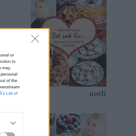
sonal or
ection to
ou may
 personal
out of the
 downstream
B’s List of