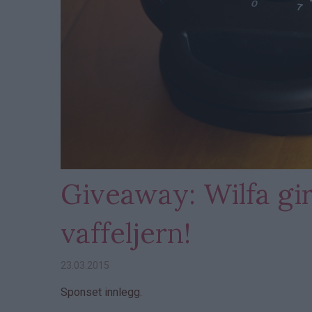
Giveaway: Wilfa gir
vaffeljern!
23.03.2015
Sponset innlegg.