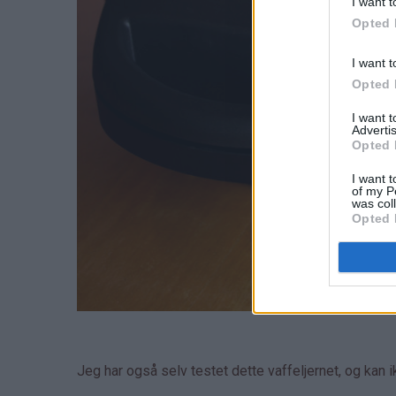
I want t
Opted 
I want t
Opted 
I want 
Advertis
Opted 
I want t
of my P
was col
Opted 
Jeg har også selv testet dette vaffeljernet, og kan 