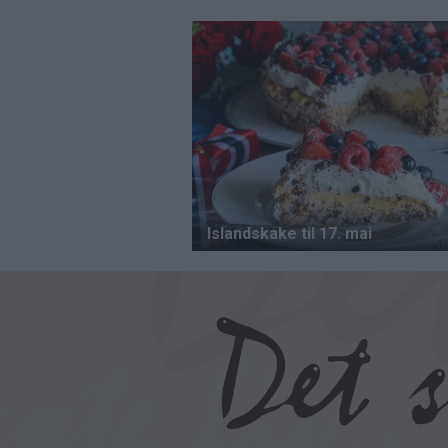
Hopp
til
hovedinnhold