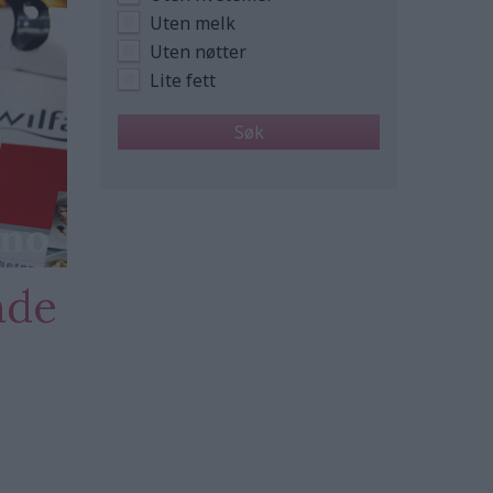
Uten melk
Uten nøtter
Lite fett
nde