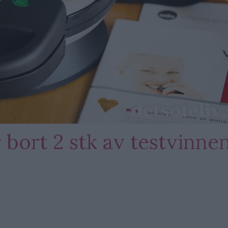
 bort 2 stk av testvinne