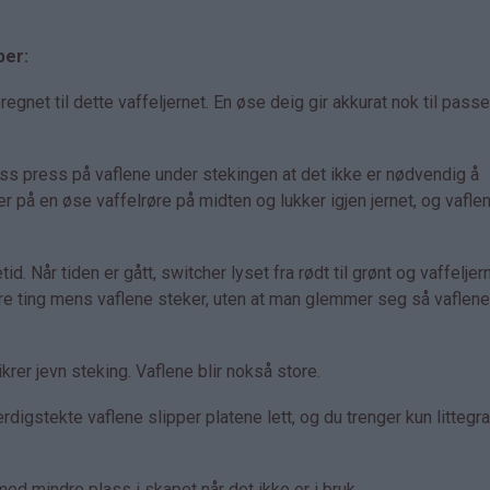
per:
net til dette vaffeljernet. En øse deig gir akkurat nok til pass
ass press på vaflene under stekingen at det ikke er nødvendig å
er på en øse vaffelrøre på midten og lukker igjen jernet, og vaflen
id. Når tiden er gått, switcher lyset fra rødt til grønt og vaffeljer
dre ting mens vaflene steker, uten at man glemmer seg så vaflene 
rer jevn steking. Vaflene blir nokså store.
rdigstekte vaflene slipper platene lett, og du trenger kun littegr
d mindre plass i skapet når det ikke er i bruk.