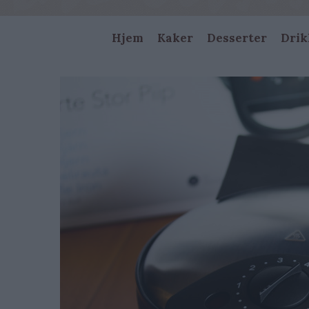
Main
Hjem
Kaker
Desserter
Drik
navigation