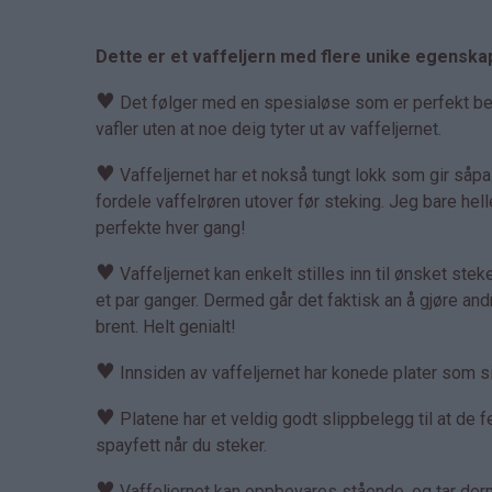
Dette er et vaffeljern med flere unike egenska
♥
Det følger med en spesialøse som er perfekt bereg
vafler uten at noe deig tyter ut av vaffeljernet.
♥
Vaffeljernet har et nokså tungt lokk som gir såp
fordele vaffelrøren utover før steking. Jeg bare hell
perfekte hver gang!
♥
Vaffeljernet kan enkelt stilles inn til ønsket steket
et par ganger. Dermed går det faktisk an å gjøre an
brent. Helt genialt!
♥
Innsiden av vaffeljernet har konede plater som sik
♥
Platene har et veldig godt slippbelegg til at de fe
spayfett når du steker.
♥
Vaffeljernet kan oppbevares stående, og tar derme