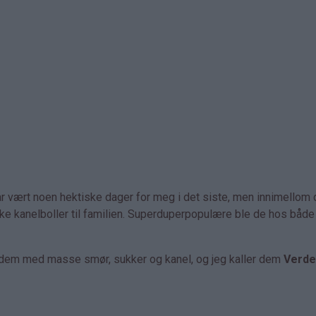
har vært noen hektiske dager for meg i det siste, men innimellom 
myke kanelboller til familien. Superduperpopulære ble de hos både
t dem med masse smør, sukker og kanel, og jeg kaller dem
Verde