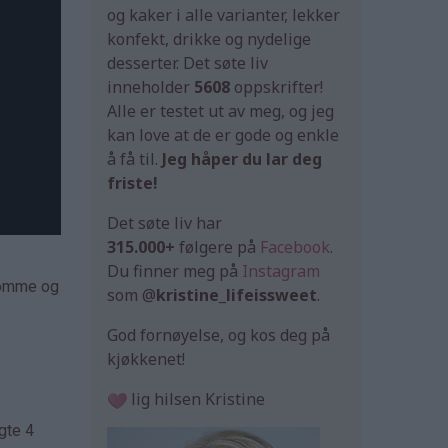
og kaker i alle varianter, lekker
konfekt, drikke og nydelige
desserter. Det søte liv
inneholder
5608
oppskrifter!
Alle er testet ut av meg, og jeg
kan love at de er gode og enkle
å få til.
Jeg håper du lar deg
friste!
Det søte liv har
315.000+
følgere på
Facebook
.
Du finner meg på
Instagram
emomme og
som @
kristine_lifeissweet
.
God fornøyelse, og kos deg på
kjøkkenet!
lig hilsen Kristine
gte 4