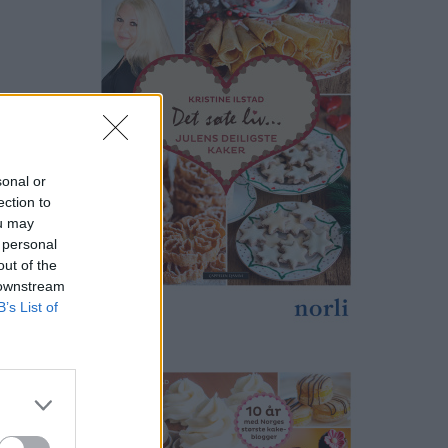
sonal or
ection to
ou may
 personal
out of the
 downstream
B’s List of