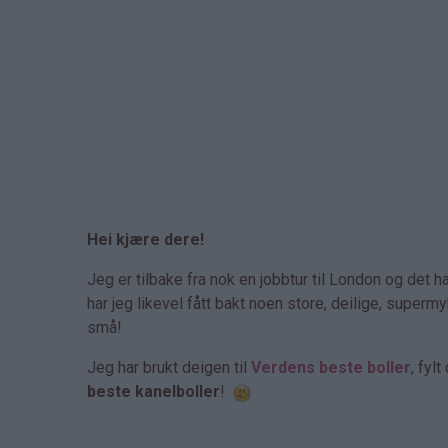
Hei kjære dere!
Jeg er tilbake fra nok en jobbtur til London og det 
har jeg likevel fått bakt noen store, deilige, super
små!
Jeg har brukt deigen til
Verdens beste boller
, fyl
beste kanelboller
!