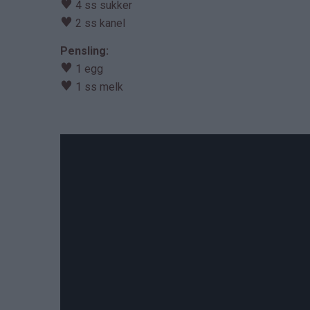
♥
4 ss sukker
♥
2 ss kanel
Pensling:
♥
1 egg
♥
1 ss melk