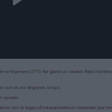
 den er fingervarm (37°C). Rør gjæren ut i væsken. Bland i kard
 stor som en stor langpanne, se tips).
r og kanel.
re skiver som du legger på bakepapirdekkede stekeplater (jeg tren