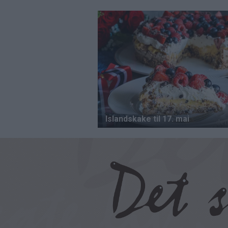
Hopp
til
hovedinnhold