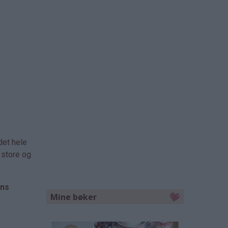
det hele
 store og
ns
Mine bøker