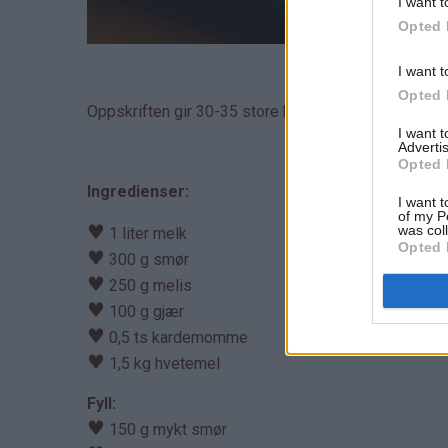
I want t
Opted 
I want t
Opted 
Oppskriften gir 30-35 store kanelboller.
I want 
Advertis
Opted 
Ingredienser:
I want t
of my P
♥
was col
1 liter melk
Opted 
♥
300 g smør
♥
250 g melis
♥
100 g gjær
♥
0,5 ts kardemomme
♥
1,5 kg hvetemel
Fyll:
♥
150 g mykt smør