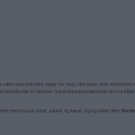
har vært noen hektiske dager for meg i det siste, men innimellom 
myke kanelboller til familien. Superduperpopulære ble de hos både
t dem med masse smør, sukker og kanel, og jeg kaller dem
Verde