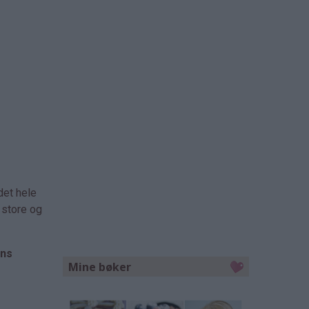
det hele
 store og
ns
Mine bøker