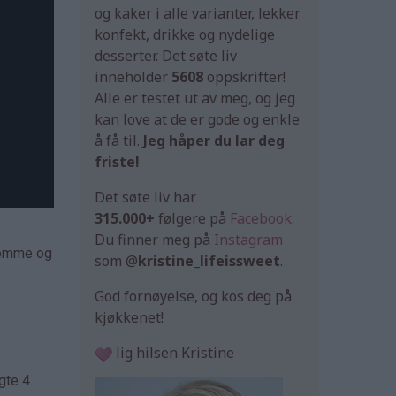
og kaker i alle varianter, lekker
konfekt, drikke og nydelige
desserter. Det søte liv
inneholder
5608
oppskrifter!
Alle er testet ut av meg, og jeg
kan love at de er gode og enkle
å få til.
Jeg håper du lar deg
friste!
Det søte liv har
315.000+
følgere på
Facebook
.
Du finner meg på
Instagram
emomme og
som @
kristine_lifeissweet
.
God fornøyelse, og kos deg på
kjøkkenet!
lig hilsen Kristine
gte 4