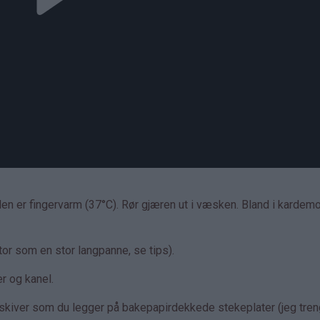
 den er fingervarm (37°C). Rør gjæren ut i væsken. Bland i kard
 stor som en stor langpanne, se tips).
r og kanel.
re skiver som du legger på bakepapirdekkede stekeplater (jeg tren