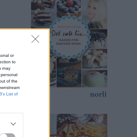
sonal or
ection to
ou may
 personal
out of the
 downstream
B’s List of