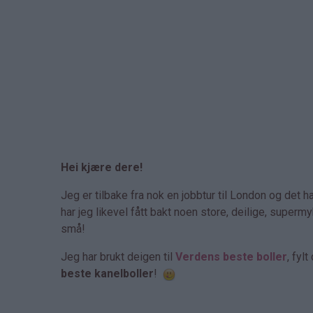
Hei kjære dere!
Jeg er tilbake fra nok en jobbtur til London og det 
har jeg likevel fått bakt noen store, deilige, super
små!
Jeg har brukt deigen til
Verdens beste boller
, fyl
beste kanelboller
!