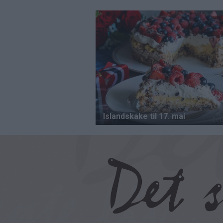
Hopp
til
hovedinnhold