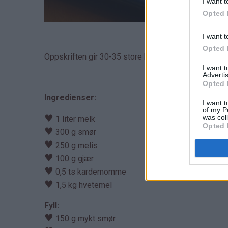
I want t
Opted 
I want t
Opted 
Oppskriften gir 30-35 store kanelboller.
I want 
Advertis
Opted 
Ingredienser:
I want t
of my P
♥
was col
1 liter melk
Opted 
♥
300 g smør
♥
250 g melis
♥
100 g gjær
♥
0,5 ts kardemomme
♥
1,5 kg hvetemel
Fyll:
♥
150 g mykt smør