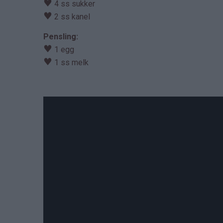
♥
4 ss sukker
♥
2 ss kanel
Pensling:
♥
1 egg
♥
1 ss melk