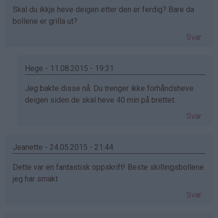
Skal du ikkje heve deigen etter den er ferdig? Bare da
bollene er grilla ut?
Svar
Hege - 11.08.2015 - 19:31
Som
Jeg bakte disse nå. Du trenger ikke forhåndsheve
svar
deigen siden de skal heve 40 min på brettet.
på
Svar
av
Anonym
(ikke
Jeanette - 24.05.2015 - 21:44
bekreftet)
Dette var en fantastisk oppskrift! Beste skillingsbollene
jeg har smakt
Svar