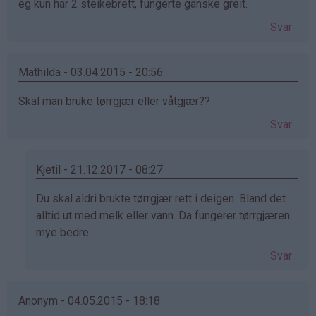
eg kun har 2 steikebrett, fungerte ganske greit.
Svar
Mathilda - 03.04.2015 - 20:56
Skal man bruke tørrgjær eller våtgjær??
Svar
Kjetil - 21.12.2017 - 08:27
Som
Du skal aldri brukte tørrgjær rett i deigen. Bland det
svar
alltid ut med melk eller vann. Da fungerer tørrgjæren
på
mye bedre.
av
Svar
Mathilda
(ikke
bekreftet)
Anonym - 04.05.2015 - 18:18