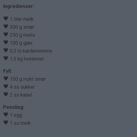
Ingredienser:
♥
1 liter melk
♥
300 g smør
♥
250 g melis
♥
100 g gjær
♥
0,5 ts kardemomme
♥
1,5 kg hvetemel
Fyll:
♥
150 g mykt smør
♥
4 ss sukker
♥
2 ss kanel
Pensling:
♥
1 egg
♥
1 ss melk