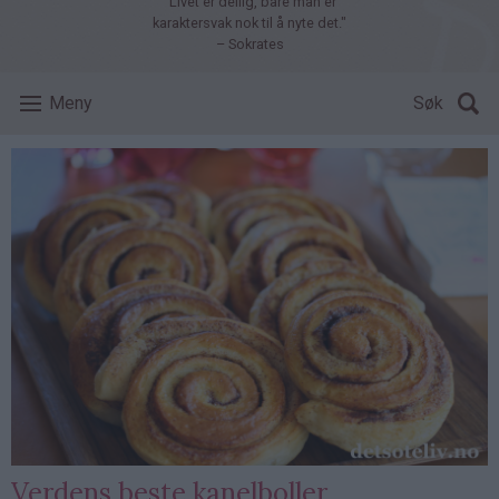
"Livet er deilig, bare man er
karaktersvak nok til å nyte det."
– Sokrates
Meny
Søk
Verdens beste kanelboller