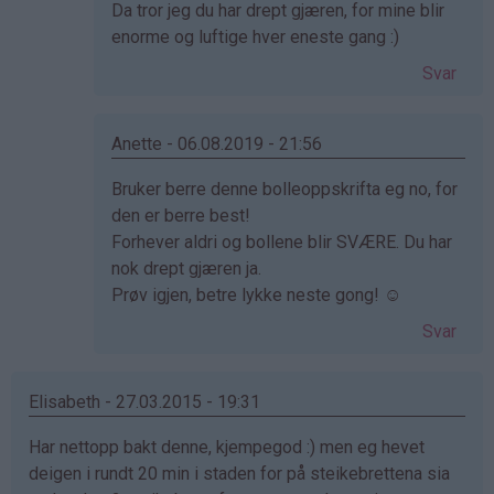
Som
Da tror jeg du har drept gjæren, for mine blir
svar
enorme og luftige hver eneste gang :)
på
Svar
av
Elisabeth
(ikke
Anette - 06.08.2019 - 21:56
bekreftet)
Som
Bruker berre denne bolleoppskrifta eg no, for
svar
den er berre best!
på
Forhever aldri og bollene blir SVÆRE. Du har
av
nok drept gjæren ja.
Elisabeth
Prøv igjen, betre lykke neste gong! ☺️
(ikke
Svar
bekreftet)
Elisabeth - 27.03.2015 - 19:31
Har nettopp bakt denne, kjempegod :) men eg hevet
deigen i rundt 20 min i staden for på steikebrettena sia