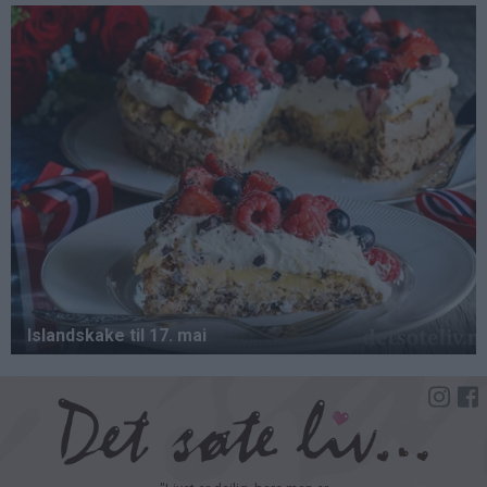
Hopp
til
hovedinnhold