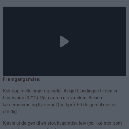
Fremgangsmåte:
Kok opp melk, smør og melis. Avkjøl blandingen til den er
fingervarm (37°C). Rør gjæren ut i væsken. Bland i
kardemomme og hvetemel (se tips). Elt deigen til den er
smidig.
Kjevle ut deigen til en stor, kvadratisk leiv (ca. like stor som