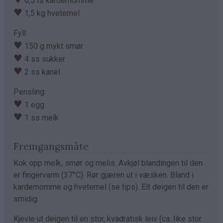
0,5 ts kardemomme
♥
1,5 kg hvetemel
Fyll:
♥
150 g mykt smør
♥
4 ss sukker
♥
2 ss kanel
Pensling:
♥
1 egg
♥
1 ss melk
Fremgangsmåte
Kok opp melk, smør og melis. Avkjøl blandingen til den
er fingervarm (37°C). Rør gjæren ut i væsken. Bland i
kardemomme og hvetemel (se tips). Elt deigen til den er
smidig.
Kjevle ut deigen til en stor, kvadratisk leiv (ca. like stor