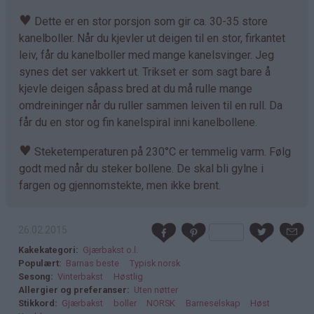
♥
Dette er en stor porsjon som gir ca. 30-35 store
kanelboller. Når du kjevler ut deigen til en stor, firkantet
leiv, får du kanelboller med mange kanelsvinger. Jeg
synes det ser vakkert ut. Trikset er som sagt bare å
kjevle deigen såpass bred at du må rulle mange
omdreininger når du ruller sammen leiven til en rull. Da
får du en stor og fin kanelspiral inni kanelbollene.
♥
Steketemperaturen på 230°C er temmelig varm. Følg
godt med når du steker bollene. De skal bli gylne i
fargen og gjennomstekte, men ikke brent.
26.02.2015
Kakekategori
Gjærbakst o.l.
Populært
Barnas beste
Typisk norsk
Sesong
Vinterbakst
Høstlig
Allergier og preferanser
Uten nøtter
Stikkord
Gjærbakst
boller
NORSK
Barneselskap
Høst