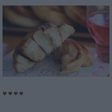
♥
♥
♥
♥