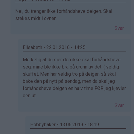
Som
Nei, du trenger ikke forhåndsheve deigen. Skal
svar
stekes midt i ovnen.
på
Svar
av
Anneli
(ikke
Elisabeth - 22.01.2016 - 14:25
bekreftet)
Som
Merkelig at du sier den ikke skal forhåndsheve
svar
seg. mine ble ikke bra på grunn av det :( veldig
på
skuffet. Men har veldig tro på deigen så skal
av
bake den på nytt på søndag, men da skal jeg
Hege
forhåndsheve deigen en halv time FØR jeg kjevler
(ikke
den ut...
bekreftet)
Svar
Hobbybaker - 13.06.2019 - 18:19