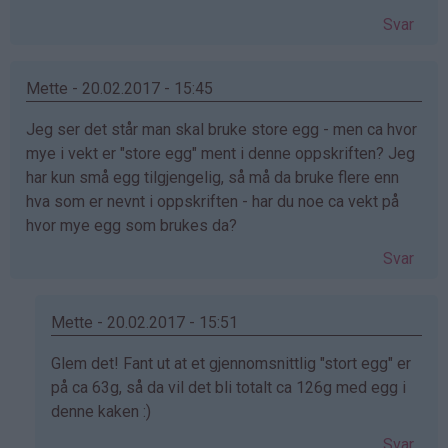
Svar
Mette - 20.02.2017 - 15:45
Jeg ser det står man skal bruke store egg - men ca hvor
mye i vekt er "store egg" ment i denne oppskriften? Jeg
har kun små egg tilgjengelig, så må da bruke flere enn
hva som er nevnt i oppskriften - har du noe ca vekt på
hvor mye egg som brukes da?
Svar
Mette - 20.02.2017 - 15:51
Som
Glem det! Fant ut at et gjennomsnittlig "stort egg" er
svar
på ca 63g, så da vil det bli totalt ca 126g med egg i
på
denne kaken :)
av
Svar