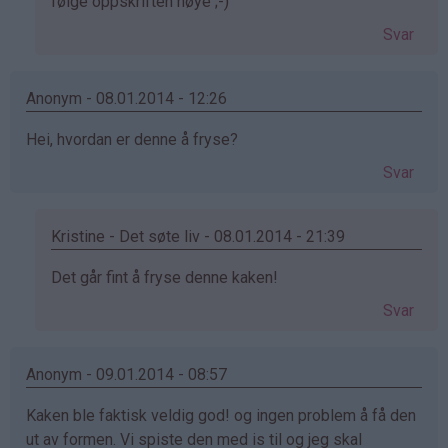
svar
følge oppskriften nøye ;-)
på
Svar
av
Anonym
(ikke
Anonym - 08.01.2014 - 12:26
bekreftet)
Hei, hvordan er denne å fryse?
Svar
Kristine - Det søte liv - 08.01.2014 - 21:39
Som
Det går fint å fryse denne kaken!
svar
Svar
på
av
Anonym
Anonym - 09.01.2014 - 08:57
(ikke
Kaken ble faktisk veldig god! og ingen problem å få den
bekreftet)
ut av formen. Vi spiste den med is til og jeg skal