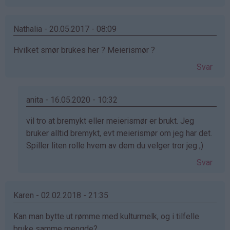
Nathalia - 20.05.2017 - 08:09
Hvilket smør brukes her ? Meierismør ?
Svar
anita - 16.05.2020 - 10:32
Som
vil tro at bremykt eller meierismør er brukt. Jeg
svar
bruker alltid bremykt, evt meierismør om jeg har det.
på
Spiller liten rolle hvem av dem du velger tror jeg ;)
av
Svar
Nathalia
(ikke
bekreftet)
Karen - 02.02.2018 - 21:35
Kan man bytte ut rømme med kulturmelk, og i tilfelle
bruke samme mengde?