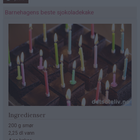
Barnehagens beste sjokoladekake
Ingredienser
200 g smør
2,25 dl vann