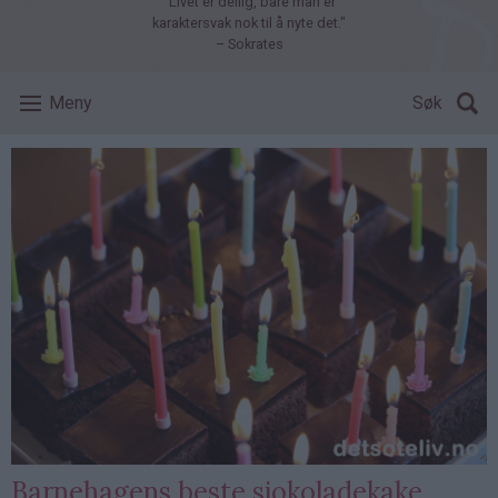
"Livet er deilig, bare man er
karaktersvak nok til å nyte det."
– Sokrates
Meny
Søk
Barnehagens beste sjokoladekake