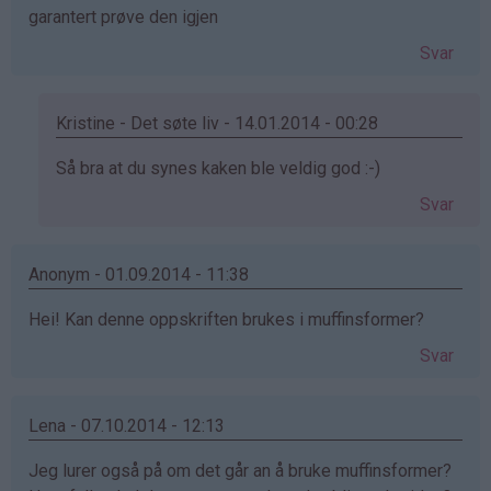
garantert prøve den igjen
Svar
Kristine - Det søte liv - 14.01.2014 - 00:28
Som
Så bra at du synes kaken ble veldig god :-)
svar
Svar
på
av
Anonym
Anonym - 01.09.2014 - 11:38
(ikke
Hei! Kan denne oppskriften brukes i muffinsformer?
bekreftet)
Svar
Lena - 07.10.2014 - 12:13
Jeg lurer også på om det går an å bruke muffinsformer?