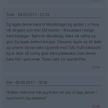
Mette
(ikke
bekreftet)
Tone - 04.05.2017 - 22:35
Eg lagde denne kaka til Musikklaget eg spiller i, vi feira
vår dirigent som blei EM mester i Brassband i helgje
med Eikanger- Bjørsvik Musikklag. Kaka var saftig og
god. Eg lagde dobbel porsjon. Glasuren lagde eg litt tjukk
og smurte utover kaka og pynta med Tutti frutti kakepynt.
Eg er ikkje så veldig glad slike platekaker, men denne
kaka falt i god smak. Tusen takk for oppskriften.
Svar
Elin - 06.05.2017 - 10:16
Hvilken størrelse bør jeg bruke om jeg vil lage denne i
rund form? Og steketid?
Svar