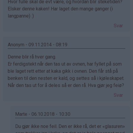
Hvor fulle skal de evt være, og hvordan blir steketiden?
Elsker denne kaken! Har laget den mange ganger (i
langpanne) :)
Svar
Anonym - 09.11.2014 - 08:19
Denne blir rå hver gang.
Er ferdigstekt når den tas ut av ovnen, har fyllet på som
ble laget rett etter at kaka gikk i ovnen. Den får stå på
benken til den nesten er kald, og settes så i kjøleskapet.
Når den tas ut for å deles så er den rå. Hva gjør jeg feiø?
Svar
Marte - 06.10.2018 - 10:30
Som
Du gjør ikke noe feil. Den er ikke rå, det er «glasuren»