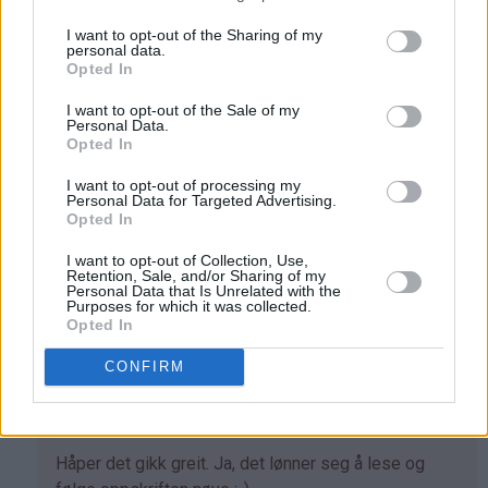
av
med tanke på at den bør stå kaldt en stund med
Kine
glasuren på før kaken løftes ut av formen.
I want to opt-out of the Sharing of my
personal data.
(ikke
Svar
Opted In
bekreftet)
I want to opt-out of the Sale of my
Personal Data.
Anonym - 04.01.2014 - 17:48
Opted In
Ser fantastisk, og jeg gikk i gang uten å sjekke
I want to opt-out of processing my
Personal Data for Targeted Advertising.
ingredienser..... Mangler Melissa så får ikke på glaset,
Opted In
bakepapir, håper jeg får den ut av formen og lettrømme,
men håper den kan spises allikevel. Har allerede
I want to opt-out of Collection, Use,
Retention, Sale, and/or Sharing of my
bestemt for å prøve på ny og følge oppskriften til punkt
Personal Data that Is Unrelated with the
Purposes for which it was collected.
og prikke
Opted In
Svar
CONFIRM
Kristine - Det søte liv - 08.01.2014 - 21:39
Som
Håper det gikk greit. Ja, det lønner seg å lese og