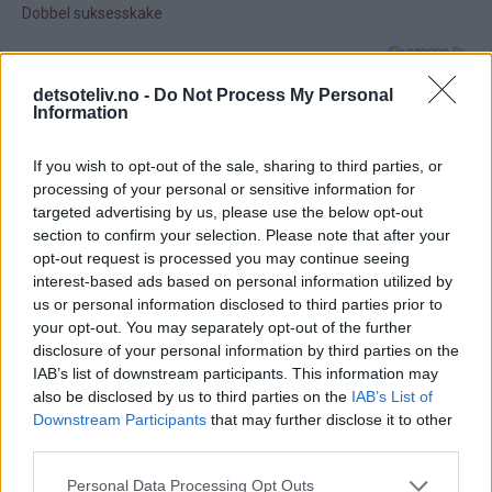
39 kommentarer
detsoteliv.no -
Do Not Process My Personal
Information
Kine - 09.12.2013 - 19:22
If you wish to opt-out of the sale, sharing to third parties, or
Hei :) Ser at oppskriften på barnehagens beste
processing of your personal or sensitive information for
sjokoladekake er beregnet på liten langpanne. Hvordan
targeted advertising by us, please use the below opt-out
er det og bruke f.eks ildfast form(litt stor)?
section to confirm your selection. Please note that after your
opt-out request is processed you may continue seeing
På forhånd takk! :)
interest-based ads based on personal information utilized by
Svar
us or personal information disclosed to third parties prior to
your opt-out. You may separately opt-out of the further
disclosure of your personal information by third parties on the
Kristine - Det søte liv - 10.12.2013 - 19:28
IAB’s list of downstream participants. This information may
also be disclosed by us to third parties on the
IAB’s List of
Som
Det går bra hvis ildfast form er omtrent like stor og
Downstream Participants
that may further disclose it to other
third parties.
svar
har litt høye kanter. Dette blir en nokså høy
på
langpannekake og formen må være litt høy, særlig
Personal Data Processing Opt Outs