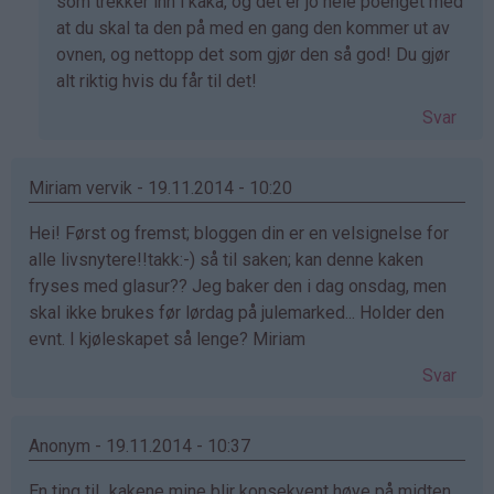
svar
som trekker inn i kaka, og det er jo hele poenget med
på
at du skal ta den på med en gang den kommer ut av
av
ovnen, og nettopp det som gjør den så god! Du gjør
Anonym
alt riktig hvis du får til det!
(ikke
Svar
bekreftet)
Miriam vervik - 19.11.2014 - 10:20
Hei! Først og fremst; bloggen din er en velsignelse for
alle livsnytere!!takk:-) så til saken; kan denne kaken
fryses med glasur?? Jeg baker den i dag onsdag, men
skal ikke brukes før lørdag på julemarked... Holder den
evnt. I kjøleskapet så lenge? Miriam
Svar
Anonym - 19.11.2014 - 10:37
En ting til...kakene mine blir konsekvent høye på midten