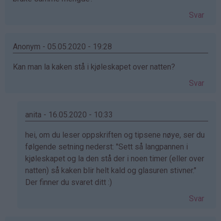
Svar
Anonym - 05.05.2020 - 19:28
Kan man la kaken stå i kjøleskapet over natten?
Svar
anita - 16.05.2020 - 10:33
Som
hei, om du leser oppskriften og tipsene nøye, ser du
svar
følgende setning nederst: "Sett så langpannen i
på
kjøleskapet og la den stå der i noen timer (eller over
av
natten) så kaken blir helt kald og glasuren stivner."
Anonym
Der finner du svaret ditt :)
(ikke
Svar
bekreftet)