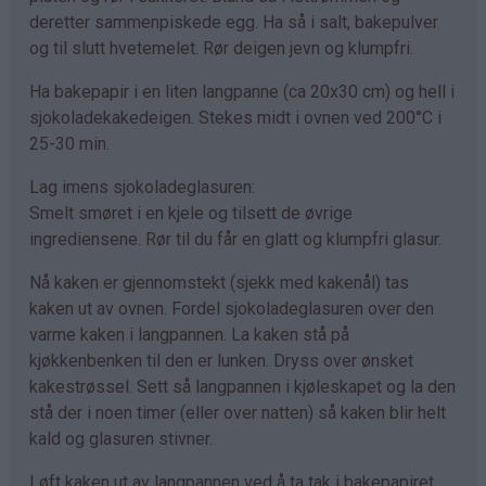
deretter sammenpiskede egg. Ha så i salt, bakepulver
og til slutt hvetemelet. Rør deigen jevn og klumpfri.
Ha bakepapir i en liten langpanne (ca 20x30 cm) og hell i
sjokoladekakedeigen. Stekes midt i ovnen ved 200°C i
25-30 min.
Lag imens sjokoladeglasuren:
Smelt smøret i en kjele og tilsett de øvrige
ingrediensene. Rør til du får en glatt og klumpfri glasur.
Nå kaken er gjennomstekt (sjekk med kakenål) tas
kaken ut av ovnen. Fordel sjokoladeglasuren over den
varme kaken i langpannen. La kaken stå på
kjøkkenbenken til den er lunken. Dryss over ønsket
kakestrøssel. Sett så langpannen i kjøleskapet og la den
stå der i noen timer (eller over natten) så kaken blir helt
kald og glasuren stivner.
Løft kaken ut av langpannen ved å ta tak i bakepapiret