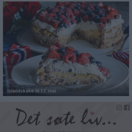
Hopp
til
hovedinnhold