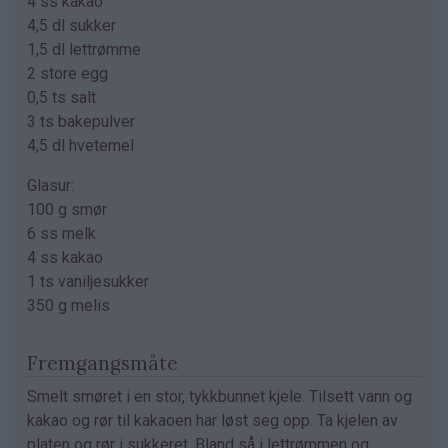
4 ss kakao
4,5 dl sukker
1,5 dl lettrømme
2 store egg
0,5 ts salt
3 ts bakepulver
4,5 dl hvetemel
Glasur:
100 g smør
6 ss melk
4 ss kakao
1 ts vaniljesukker
350 g melis
Fremgangsmåte
Smelt smøret i en stor, tykkbunnet kjele. Tilsett vann og
kakao og rør til kakaoen har løst seg opp. Ta kjelen av
platen og rør i sukkeret. Bland så i lettrømmen og