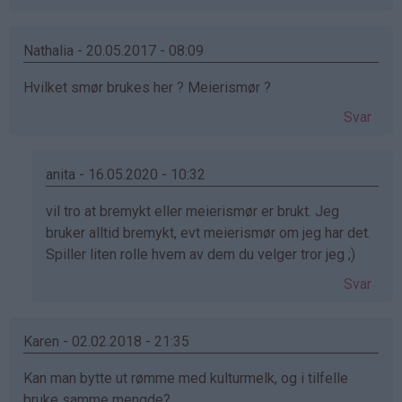
Nathalia - 20.05.2017 - 08:09
Hvilket smør brukes her ? Meierismør ?
Svar
anita - 16.05.2020 - 10:32
Som
vil tro at bremykt eller meierismør er brukt. Jeg
svar
bruker alltid bremykt, evt meierismør om jeg har det.
på
Spiller liten rolle hvem av dem du velger tror jeg ;)
av
Svar
Nathalia
(ikke
bekreftet)
Karen - 02.02.2018 - 21:35
Kan man bytte ut rømme med kulturmelk, og i tilfelle
bruke samme mengde?