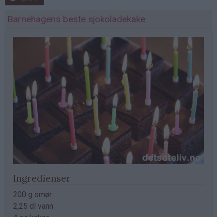
Barnehagens beste sjokoladekake
Ingredienser
200 g smør
2,25 dl vann