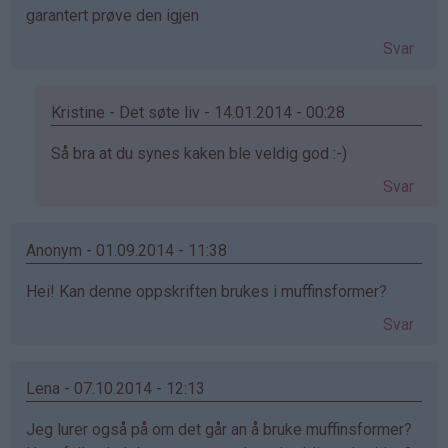
garantert prøve den igjen
Svar
Kristine - Det søte liv - 14.01.2014 - 00:28
Som
Så bra at du synes kaken ble veldig god :-)
svar
Svar
på
av
Anonym
Anonym - 01.09.2014 - 11:38
(ikke
Hei! Kan denne oppskriften brukes i muffinsformer?
bekreftet)
Svar
Lena - 07.10.2014 - 12:13
Jeg lurer også på om det går an å bruke muffinsformer?