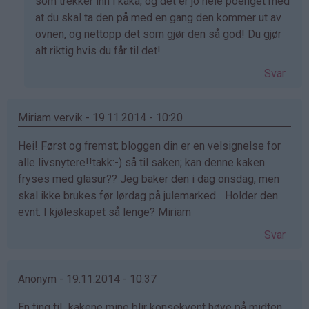
svar
som trekker inn i kaka, og det er jo hele poenget med
på
at du skal ta den på med en gang den kommer ut av
av
ovnen, og nettopp det som gjør den så god! Du gjør
Anonym
alt riktig hvis du får til det!
(ikke
Svar
bekreftet)
Miriam vervik - 19.11.2014 - 10:20
Hei! Først og fremst; bloggen din er en velsignelse for
alle livsnytere!!takk:-) så til saken; kan denne kaken
fryses med glasur?? Jeg baker den i dag onsdag, men
skal ikke brukes før lørdag på julemarked... Holder den
evnt. I kjøleskapet så lenge? Miriam
Svar
Anonym - 19.11.2014 - 10:37
En ting til...kakene mine blir konsekvent høye på midten