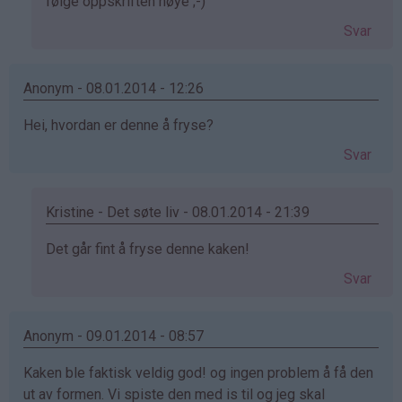
svar
følge oppskriften nøye ;-)
på
Svar
av
Anonym
(ikke
Anonym - 08.01.2014 - 12:26
bekreftet)
Hei, hvordan er denne å fryse?
Svar
Kristine - Det søte liv - 08.01.2014 - 21:39
Som
Det går fint å fryse denne kaken!
svar
Svar
på
av
Anonym
Anonym - 09.01.2014 - 08:57
(ikke
Kaken ble faktisk veldig god! og ingen problem å få den
bekreftet)
ut av formen. Vi spiste den med is til og jeg skal