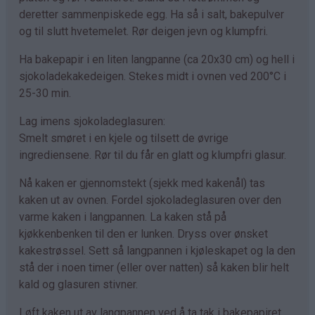
deretter sammenpiskede egg. Ha så i salt, bakepulver
og til slutt hvetemelet. Rør deigen jevn og klumpfri.
Ha bakepapir i en liten langpanne (ca 20x30 cm) og hell i
sjokoladekakedeigen. Stekes midt i ovnen ved 200°C i
25-30 min.
Lag imens sjokoladeglasuren:
Smelt smøret i en kjele og tilsett de øvrige
ingrediensene. Rør til du får en glatt og klumpfri glasur.
Nå kaken er gjennomstekt (sjekk med kakenål) tas
kaken ut av ovnen. Fordel sjokoladeglasuren over den
varme kaken i langpannen. La kaken stå på
kjøkkenbenken til den er lunken. Dryss over ønsket
kakestrøssel. Sett så langpannen i kjøleskapet og la den
stå der i noen timer (eller over natten) så kaken blir helt
kald og glasuren stivner.
Løft kaken ut av langpannen ved å ta tak i bakepapiret