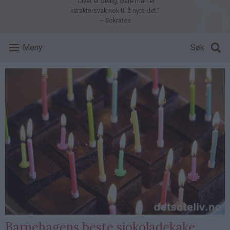
"Livet er deilig, bare man er
karaktersvak nok til å nyte det."
– Sokrates
Meny
Søk
Barnehagens beste sjokoladekake