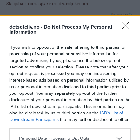
39 kommentarer
detsoteliv.no -
Do Not Process My Personal
Information
Kine - 09.12.2013 - 19:22
If you wish to opt-out of the sale, sharing to third parties, or
Hei :) Ser at oppskriften på barnehagens beste
processing of your personal or sensitive information for
sjokoladekake er beregnet på liten langpanne. Hvordan
targeted advertising by us, please use the below opt-out
er det og bruke f.eks ildfast form(litt stor)?
section to confirm your selection. Please note that after your
opt-out request is processed you may continue seeing
På forhånd takk! :)
interest-based ads based on personal information utilized by
Svar
us or personal information disclosed to third parties prior to
your opt-out. You may separately opt-out of the further
disclosure of your personal information by third parties on the
Kristine - Det søte liv - 10.12.2013 - 19:28
IAB’s list of downstream participants. This information may
also be disclosed by us to third parties on the
IAB’s List of
Som
Det går bra hvis ildfast form er omtrent like stor og
Downstream Participants
that may further disclose it to other
third parties.
svar
har litt høye kanter. Dette blir en nokså høy
på
langpannekake og formen må være litt høy, særlig
Personal Data Processing Opt Outs