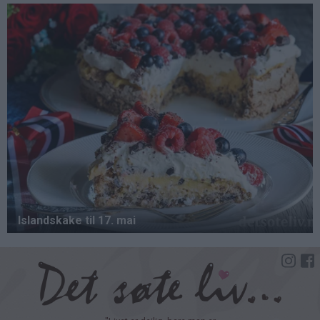
Hopp
til
hovedinnhold