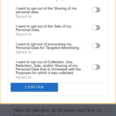
av
med tanke på at den bør stå kaldt en stund med
Kine
glasuren på før kaken løftes ut av formen.
I want to opt-out of the Sharing of my
personal data.
(ikke
Svar
Opted In
bekreftet)
I want to opt-out of the Sale of my
Personal Data.
Anonym - 04.01.2014 - 17:48
Opted In
Ser fantastisk, og jeg gikk i gang uten å sjekke
I want to opt-out of processing my
Personal Data for Targeted Advertising.
ingredienser..... Mangler Melissa så får ikke på glaset,
Opted In
bakepapir, håper jeg får den ut av formen og lettrømme,
men håper den kan spises allikevel. Har allerede
I want to opt-out of Collection, Use,
Retention, Sale, and/or Sharing of my
bestemt for å prøve på ny og følge oppskriften til punkt
Personal Data that Is Unrelated with the
Purposes for which it was collected.
og prikke
Opted In
Svar
CONFIRM
Kristine - Det søte liv - 08.01.2014 - 21:39
Som
Håper det gikk greit. Ja, det lønner seg å lese og