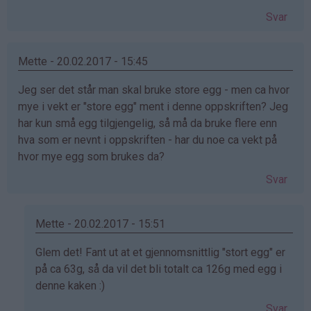
Svar
Mette - 20.02.2017 - 15:45
Jeg ser det står man skal bruke store egg - men ca hvor
mye i vekt er "store egg" ment i denne oppskriften? Jeg
har kun små egg tilgjengelig, så må da bruke flere enn
hva som er nevnt i oppskriften - har du noe ca vekt på
hvor mye egg som brukes da?
Svar
Mette - 20.02.2017 - 15:51
Som
Glem det! Fant ut at et gjennomsnittlig "stort egg" er
svar
på ca 63g, så da vil det bli totalt ca 126g med egg i
på
denne kaken :)
av
Svar