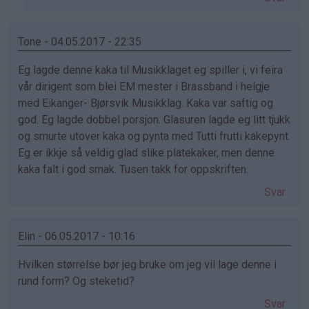
Mette
(ikke
bekreftet)
Tone - 04.05.2017 - 22:35
Eg lagde denne kaka til Musikklaget eg spiller i, vi feira
vår dirigent som blei EM mester i Brassband i helgje
med Eikanger- Bjørsvik Musikklag. Kaka var saftig og
god. Eg lagde dobbel porsjon. Glasuren lagde eg litt tjukk
og smurte utover kaka og pynta med Tutti frutti kakepynt.
Eg er ikkje så veldig glad slike platekaker, men denne
kaka falt i god smak. Tusen takk for oppskriften.
Svar
Elin - 06.05.2017 - 10:16
Hvilken størrelse bør jeg bruke om jeg vil lage denne i
rund form? Og steketid?
Svar