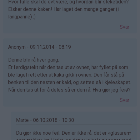
Hvor fulle skal de evt være, og hvordan blir steketiden?
Elsker denne kaken! Har laget den mange ganger (i
langpanne) :)
Svar
Anonym - 09.11.2014 - 08:19
Denne blir rå hver gang.
Er ferdigstekt når den tas ut av ovnen, har fyllet på som
ble laget rett etter at kaka gikk i ovnen. Den får stå på
benken til den nesten er kald, og settes så i kjøleskapet.
Når den tas ut for å deles så er den rå. Hva gjør jeg feiø?
Svar
Marte - 06.10.2018 - 10:30
Som
Du gjør ikke noe feil. Den er ikke rå, det er «glasuren»