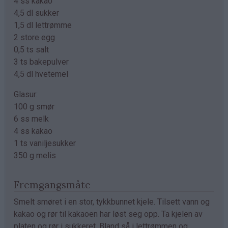
4 ss kakao
4,5 dl sukker
1,5 dl lettrømme
2 store egg
0,5 ts salt
3 ts bakepulver
4,5 dl hvetemel
Glasur:
100 g smør
6 ss melk
4 ss kakao
1 ts vaniljesukker
350 g melis
Fremgangsmåte
Smelt smøret i en stor, tykkbunnet kjele. Tilsett vann og
kakao og rør til kakaoen har løst seg opp. Ta kjelen av
platen og rør i sukkeret. Bland så i lettrømmen og