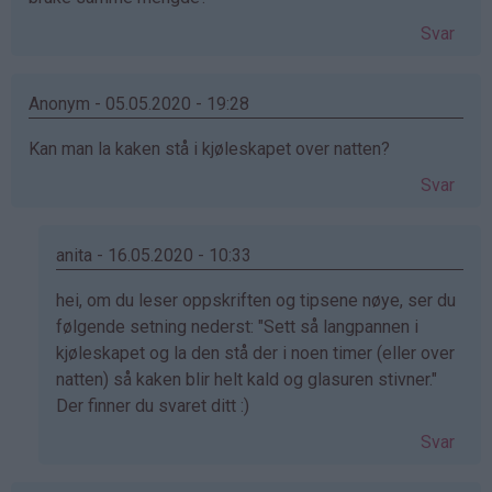
Svar
Anonym - 05.05.2020 - 19:28
Kan man la kaken stå i kjøleskapet over natten?
Svar
anita - 16.05.2020 - 10:33
Som
hei, om du leser oppskriften og tipsene nøye, ser du
svar
følgende setning nederst: "Sett så langpannen i
på
kjøleskapet og la den stå der i noen timer (eller over
av
natten) så kaken blir helt kald og glasuren stivner."
Anonym
Der finner du svaret ditt :)
(ikke
Svar
bekreftet)