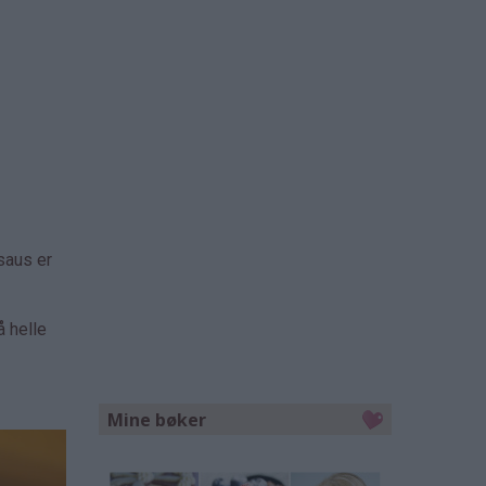
saus er
å helle
Mine bøker