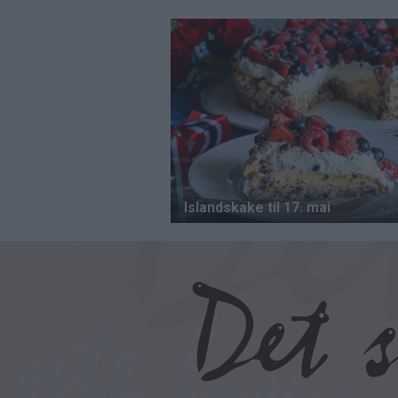
Hopp
til
hovedinnhold