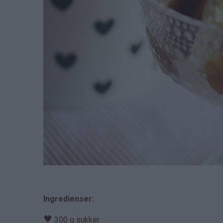
Ingredienser:
♥
300 g sukker