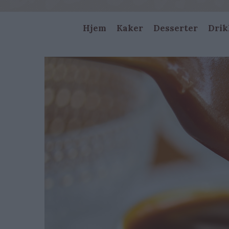
Main
Hjem
Kaker
Desserter
Drik
navigation