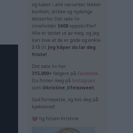
og kaker i alle varianter, lekker
konfekt, drikke og nydelige
desserter. Det søte liv
inneholder
5608
oppskrifter!
Alle er testet ut av meg, og jeg
kan love at de er gode og enkle
å få til.
Jeg håper du lar deg
friste!
Det søte liv har
315.000+
følgere på
Facebook
.
Du finner meg på
Instagram
som @
kristine_lifeissweet
.
God fornøyelse, og kos deg på
kjøkkenet!
lig hilsen Kristine