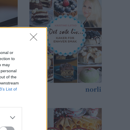
sonal or
ection to
ou may
 personal
out of the
 downstream
B’s List of