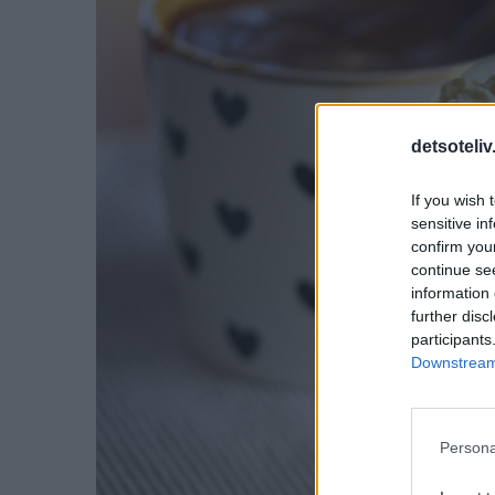
detsoteliv
If you wish 
sensitive in
confirm you
continue se
information 
further disc
participants
Downstream 
Persona