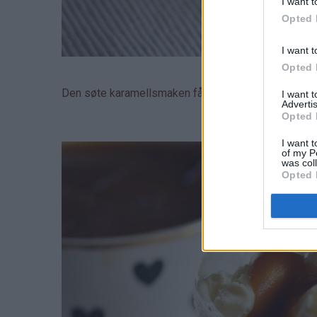
I want t
Opted 
I want t
Opted 
Den søte karamellsmaken får en liten touch av mald
I want 
Advertis
Opted 
I want t
of my P
was col
Opted 