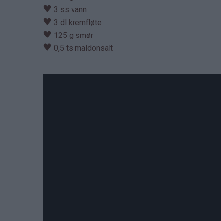
♥
3 ss vann
♥
3 dl kremfløte
♥
125 g smør
♥
0,5 ts maldonsalt