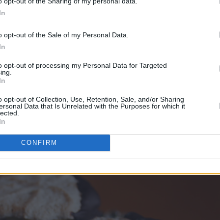
o opt-out of the Sharing of my personal data.
In
o opt-out of the Sale of my Personal Data.
In
to opt-out of processing my Personal Data for Targeted
ing.
In
o opt-out of Collection, Use, Retention, Sale, and/or Sharing
ersonal Data that Is Unrelated with the Purposes for which it
lected.
In
d gul krem og pyntes med mørk sjokolade.
CONFIRM