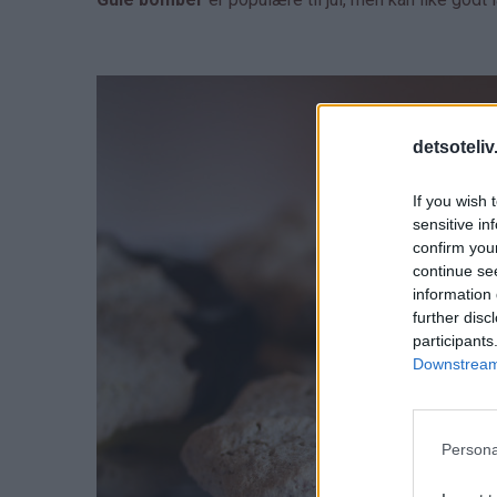
detsoteliv
If you wish 
sensitive in
confirm you
continue se
information 
further disc
participants
Downstream 
Persona