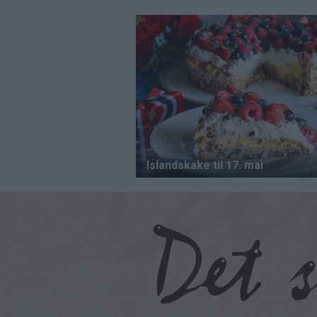
Hopp
til
hovedinnhold