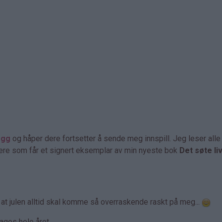
egg
og håper dere fortsetter å sende meg innspill. Jeg leser all
 dere som får et signert eksemplar av min nyeste bok
Det søte li
t at julen alltid skal komme så overraskende raskt på meg...
lages hele året.