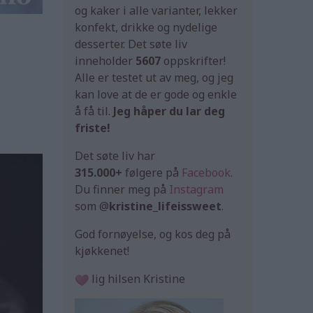
og kaker i alle varianter, lekker
konfekt, drikke og nydelige
desserter. Det søte liv
inneholder
5607
oppskrifter!
Alle er testet ut av meg, og jeg
kan love at de er gode og enkle
å få til.
Jeg håper du lar deg
friste!
Det søte liv har
315.000+
følgere på
Facebook
.
Du finner meg på
Instagram
som @
kristine_lifeissweet
.
God fornøyelse, og kos deg på
kjøkkenet!
lig hilsen Kristine