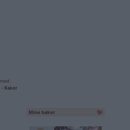
e med
v - Kaker
Mine bøker