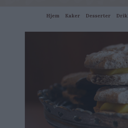
Main
Hjem
Kaker
Desserter
Drik
navigation