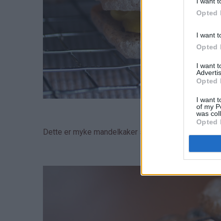
I want t
Opted 
I want t
Opted 
I want 
Advertis
Opted 
I want t
of my P
was col
Opted 
Dette er myke mandelkaker som legges sammen me