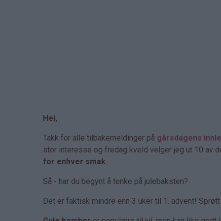
Hei,
Takk for alle tilbakemeldinger på
gårsdagens innl
stor interesse og fredag kveld velger jeg ut 10 av
for enhver smak
.
Så - har du begynt å tenke på julebaksten?
Det er faktisk mindre enn 3 uker til 1. advent! Sprøt
Gule bomber
er populære til jul, men kan like godt 