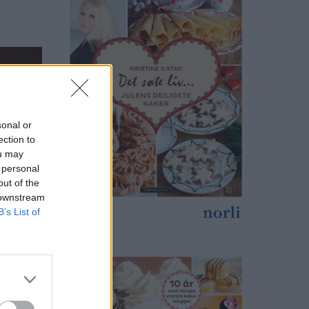
sonal or
ection to
ou may
 personal
out of the
 downstream
B’s List of