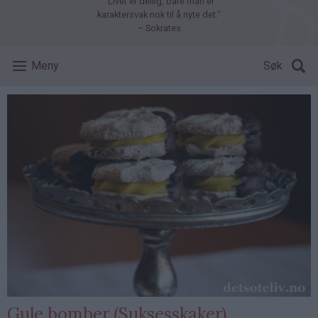
"Livet er deilig, bare man er
karaktersvak nok til å nyte det."
– Sokrates
Meny
Søk
Gule bomber (Suksesskaker)