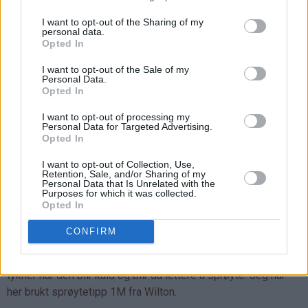
♥
Jeg synes kakene blir best om man maler mandler på den
gammeldagse måten med mandelkvern. Mandelkvern fås
I want to opt-out of the Sharing of my
personal data.
kjøpt i de fleste kjøkkenutstyrsbutikker og koster ikke mye.
Opted In
Hvis jeg maler mandlene i food processor, synes jeg
mandlene blir for grovkornet. Og bruker jeg ferdigkjøpt
I want to opt-out of the Sale of my
Personal Data.
mandelmel (som er vanlig å bruke når man lager franske
Opted In
makroner), synes jeg på den annen side at det blir for finmalt.
I want to opt-out of processing my
Av disse to alternativene, ville jeg nok gått for mandelmel og
Personal Data for Targeted Advertising.
så heller tilsatt litt mindre eggehvite. Det er viktig at deigen
Opted In
ikke blir så løs at kakene ikke holder fasongen, så prøv deg
I want to opt-out of Collection, Use,
frem og stek en prøvekake hvis du er usikker.
Retention, Sale, and/or Sharing of my
Personal Data that Is Unrelated with the
Purposes for which it was collected.
♥
Tåler du ikke mandler, kan du forsøke med f eks malte
Opted In
hasselnøtter, kokos eller knuste Ritz-kjeks.
CONFIRM
♥
Du kan gjerne lage klar den gule kremen dagen i forveien.
Dekk den til med plast og oppbevar i kjøleskapet. Kremen
tykner når den blir kald og blir da lettere å sprøyte. Jeg har
her brukt sprøytetipp 1M fra Wilton.