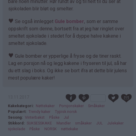
bare noen minutter. Rør rundt av og til helt til du ser at
sjokoladen blir bløt og smelter.
♥
Se også innlegget
Gule bomber
, som er samme
oppskrift som denne, bortsett fra at jeg har ringlet over
smeltet sjokolade i stedet for å dyppe halve kakene i
smeltet sjokolade.
♥
Gule bomber er ypperlige å fryse og de tiner raskt.
Lag en porsjon nå og legg kakene i fryseren til jul, så har
du ett slag i boks. Og ikke se bort ifra at dette blir julens
mest populære kaker!
13.11.2017
Kakekategori
Nøttekaker
Porsjonskaker
Småkaker
Populært
Trendy kaker
Typisk norsk
Sesong
Vinterbakst
Påske
Jul
Stikkord
SUKSESSKAKE
Mandler
småkaker
JUL
Julekaker
sjokolade
Påske
NORSK
nøttekake