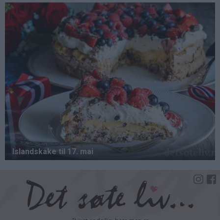
Hopp
til
hovedinnhold