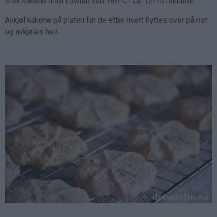
Stek kakene midt i ovnen ved 180°C i ca. 12-15 minutter.
Avkjøl kakene på platen før de etter hvert flyttes over på rist
og avkjøles helt.