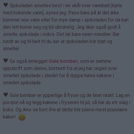
♥
Sjokoladen smeltes best i en skål over vannbad (kjele
med kokende vann), synes jeg. Pass bare på at det ikke
kommer noe vann eller for mye damp i sjokoladen for da kan
den lett korne seg og bli ubrukelig. Jeg liker også godt å
smelte sjokolade i mikro. Det tar bare noen minutter. Rør
rundt av og til helt til du ser at sjokoladen blir bløt og
smelter.
♥
Se også innlegget
Gule bomber
, som er samme
oppskrift som denne, bortsett fra at jeg har ringlet over
smeltet sjokolade i stedet for å dyppe halve kakene i
smeltet sjokolade.
♥
Gule bomber er ypperlige å fryse og de tiner raskt. Lag en
porsjon nå og legg kakene i fryseren til jul, så har du ett slag i
boks. Og ikke se bort ifra at dette blir julens mest populære
kaker!