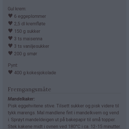
Gul krem:
♥
6 eggeplommer
♥
2,5 dl kremfløte
♥
150 g sukker
♥
3 ts maisenna
♥
3 ts vaniljesukker
♥
200 g smør
Pynt:
♥
400 g kokesjokolade
Fremgangsmåte
Mandelkaker:
Pisk eggehvitene stive. Tilsett sukker og pisk videre til
tykk marengs. Mal mandlene fint i mandelkvern og vend
i. Sprøyt mandeldeigen ut på bakepapir til små topper.
Stek kakene midt i ovnen ved 180°C i ca. 12-15 minutter.