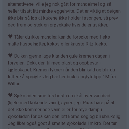
alternativene, ville jeg nok gått for mandelmel og så
heller tilsatt litt mindre eggehvite. Det er viktig at deigen
ikke blir så løs at kakene ikke holder fasongen, så prøv
deg frem og stek en prøvekake hvis du er usikker.
♥
Tåler du ikke mandler, kan du forsøke med f eks
malte hasselnøtter, kokos eller knuste Ritz-kjeks.
♥
Du kan gjerne lage klar den gule kremen dagen i
forveien. Dekk den til med plast og oppbevar i
kjøleskapet. Kremen tykner når den blir kald og blir da
lettere å sprøyte. Jeg har her brukt sprøytetipp 1M fra
Wilton.
♥
Sjokoladen smeltes best i en skål over vannbad
(kjele med kokende vann), synes jeg. Pass bare på at
det ikke kommer noe vann eller for mye damp i
sjokoladen for da kan den lett korne seg og bli ubrukelig.
Jeg liker også godt å smelte sjokolade i mikro. Det tar