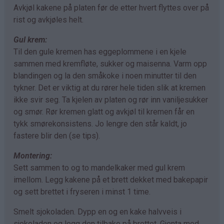
Avkjøl kakene på platen før de etter hvert flyttes over på
rist og avkjøles helt.
Gul krem:
Til den gule kremen has eggeplommene i en kjele
sammen med kremfløte, sukker og maisenna. Varm opp
blandingen og la den småkoke i noen minutter til den
tykner. Det er viktig at du rører hele tiden slik at kremen
ikke svir seg. Ta kjelen av platen og rør inn vaniljesukker
og smør. Rør kremen glatt og avkjøl til kremen får en
tykk smørekonsistens. Jo lengre den står kaldt, jo
fastere blir den (se tips).
Montering:
Sett sammen to og to mandelkaker med gul krem
imellom. Legg kakene på et brett dekket med bakepapir
og sett brettet i fryseren i minst 1 time.
Smelt sjokoladen. Dypp en og en kake halvveis i
sjokoladen og legg den tilbake på brettet. Gjenta med