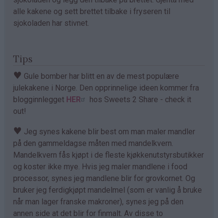
alle kakene og sett brettet tilbake i fryseren til
sjokoladen har stivnet.
Tips
♥
Gule bomber har blitt en av de mest populære
julekakene i Norge. Den opprinnelige ideen kommer fra
blogginnlegget
HER
hos Sweets 2 Share - check it
out!
♥
Jeg synes kakene blir best om man maler mandler
på den gammeldagse måten med mandelkvern.
Mandelkvern fås kjøpt i de fleste kjøkkenutstyrsbutikker
og koster ikke mye. Hvis jeg maler mandlene i food
processor, synes jeg mandlene blir for grovkornet. Og
bruker jeg ferdigkjøpt mandelmel (som er vanlig å bruke
når man lager franske makroner), synes jeg på den
annen side at det blir for finmalt. Av disse to