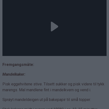
Fremgangsmåte:
Mandelkaker:
Pisk eggehvitene stive. Tilsett sukker og pisk videre til tykk
marengs. Mal mandlene fint i mandelkvern og vend i.
Sprøyt mandeldeigen ut på bakepapir til små topper.