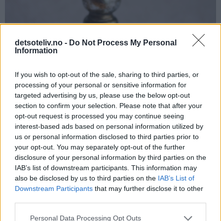
detsoteliv.no -
Do Not Process My Personal
Information
If you wish to opt-out of the sale, sharing to third parties, or
processing of your personal or sensitive information for
targeted advertising by us, please use the below opt-out
section to confirm your selection. Please note that after your
opt-out request is processed you may continue seeing
interest-based ads based on personal information utilized by
us or personal information disclosed to third parties prior to
your opt-out. You may separately opt-out of the further
disclosure of your personal information by third parties on the
Tips:
IAB’s list of downstream participants. This information may
♥
also be disclosed by us to third parties on the
IAB’s List of
Gule bomber har blitt en av de mest populære julekakene i
Downstream Participants
that may further disclose it to other
Norge. Den opprinnelige ideen kommer fra blogginnlegget
third parties.
HER
hos Sweets 2 Share - check it out!
Personal Data Processing Opt Outs