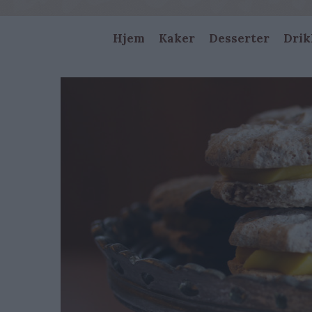
Main
Hjem
Kaker
Desserter
Drik
navigation