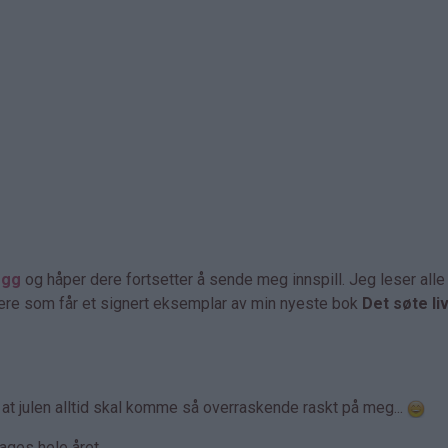
egg
og håper dere fortsetter å sende meg innspill. Jeg leser all
 dere som får et signert eksemplar av min nyeste bok
Det søte li
t at julen alltid skal komme så overraskende raskt på meg...
lages hele året.