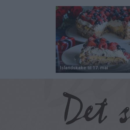
Hopp
til
hovedinnhold