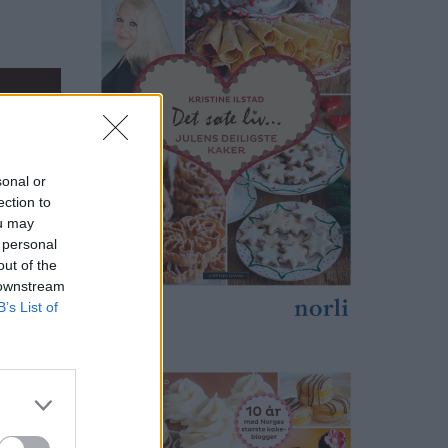
sonal or
ection to
ou may
 personal
out of the
 downstream
B’s List of