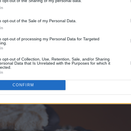
o opt-out of the Sharing of my personal data.
In
o opt-out of the Sale of my Personal Data.
In
to opt-out of processing my Personal Data for Targeted
ing.
In
o opt-out of Collection, Use, Retention, Sale, and/or Sharing
ersonal Data that Is Unrelated with the Purposes for which it
lected.
In
d gul krem og pyntes med mørk sjokolade.
CONFIRM