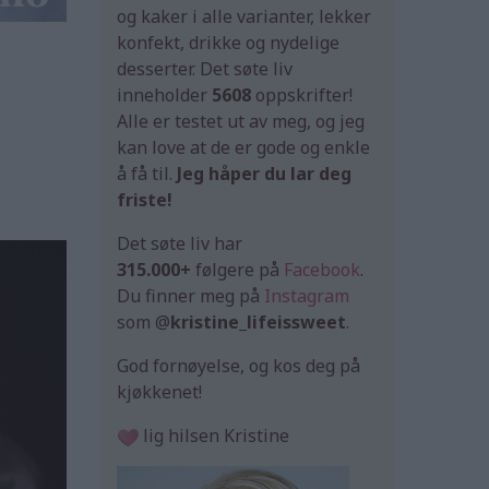
og kaker i alle varianter, lekker
konfekt, drikke og nydelige
desserter. Det søte liv
inneholder
5608
oppskrifter!
Alle er testet ut av meg, og jeg
kan love at de er gode og enkle
å få til.
Jeg håper du lar deg
friste!
Det søte liv har
315.000+
følgere på
Facebook
.
Du finner meg på
Instagram
som @
kristine_lifeissweet
.
God fornøyelse, og kos deg på
kjøkkenet!
lig hilsen Kristine