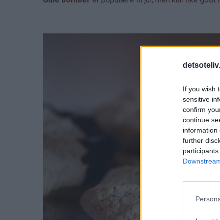
detsoteliv
If you wish 
sensitive in
confirm you
continue se
information 
further disc
participants
Downstream 
Persona