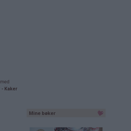
e med
v - Kaker
Mine bøker