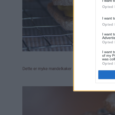
I want t
Opted 
I want t
Opted 
I want 
Advertis
Opted 
I want t
of my P
was col
Opted 
Dette er myke mandelkaker som legges sammen me