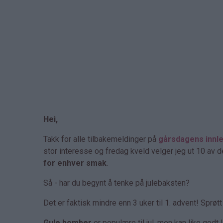
Hei,
Takk for alle tilbakemeldinger på
gårsdagens innl
stor interesse og fredag kveld velger jeg ut 10 av
for enhver smak
.
Så - har du begynt å tenke på julebaksten?
Det er faktisk mindre enn 3 uker til 1. advent! Sprøt
Gule bomber
er populære til jul, men kan like godt 