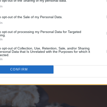
o opt-out of the Sharing of my personal data.
In
o opt-out of the Sale of my Personal Data.
In
to opt-out of processing my Personal Data for Targeted
ing.
In
o opt-out of Collection, Use, Retention, Sale, and/or Sharing
ersonal Data that Is Unrelated with the Purposes for which it
lected.
In
d gul krem og pyntes med mørk sjokolade.
CONFIRM