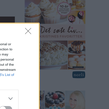
sonal or
ection to
ou may
 personal
out of the
 downstream
B’s List of