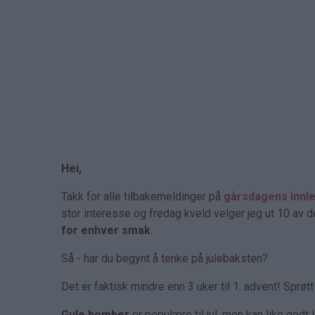
Hei,
Takk for alle tilbakemeldinger på
gårsdagens innl
stor interesse og fredag kveld velger jeg ut 10 av
for enhver smak
.
Så - har du begynt å tenke på julebaksten?
Det er faktisk mindre enn 3 uker til 1. advent! Sprøt
Gule bomber
er populære til jul, men kan like godt 