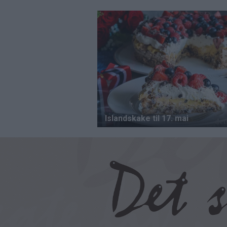
Hopp
til
hovedinnhold