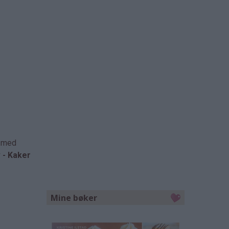
e med
v - Kaker
Mine bøker