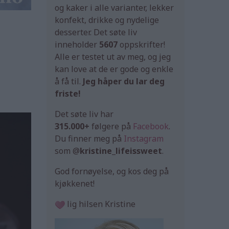
og kaker i alle varianter, lekker
konfekt, drikke og nydelige
desserter. Det søte liv
inneholder
5607
oppskrifter!
Alle er testet ut av meg, og jeg
kan love at de er gode og enkle
å få til.
Jeg håper du lar deg
friste!
Det søte liv har
315.000+
følgere på
Facebook
.
Du finner meg på
Instagram
som @
kristine_lifeissweet
.
God fornøyelse, og kos deg på
kjøkkenet!
lig hilsen Kristine