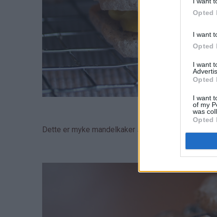
I want t
Opted 
I want t
Opted 
I want 
Advertis
Opted 
I want t
of my P
was col
Opted 
Dette er myke mandelkaker som legges sammen me