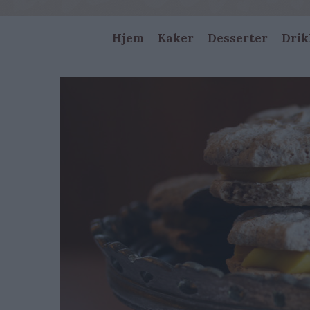
Main
Hjem
Kaker
Desserter
Drik
navigation