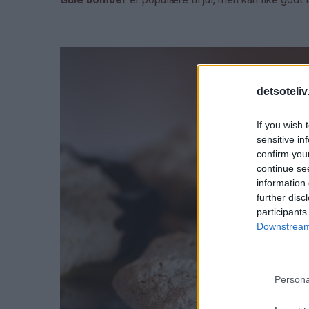
detsoteliv
If you wish 
sensitive in
confirm you
continue se
information 
further disc
participants
Downstream 
Persona