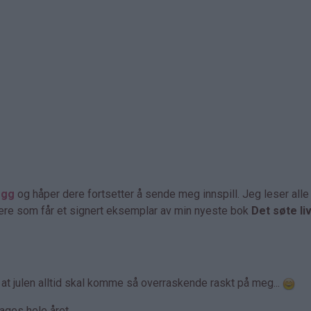
egg
og håper dere fortsetter å sende meg innspill. Jeg leser all
 dere som får et signert eksemplar av min nyeste bok
Det søte li
t at julen alltid skal komme så overraskende raskt på meg...
lages hele året.