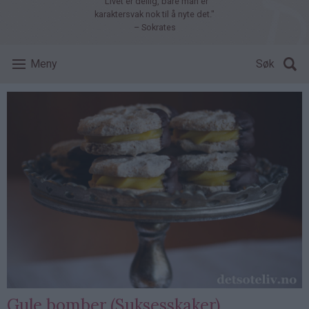
"Livet er deilig, bare man er
karaktersvak nok til å nyte det."
– Sokrates
Meny
Søk
Gule bomber (Suksesskaker)