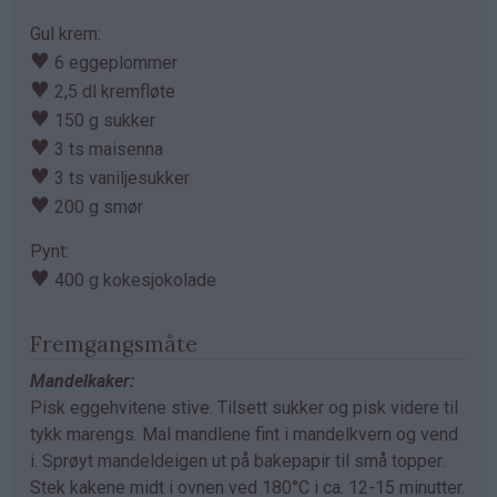
Gul krem:
♥
6 eggeplommer
♥
2,5 dl kremfløte
♥
150 g sukker
♥
3 ts maisenna
♥
3 ts vaniljesukker
♥
200 g smør
Pynt:
♥
400 g kokesjokolade
Fremgangsmåte
Mandelkaker:
Pisk eggehvitene stive. Tilsett sukker og pisk videre til
tykk marengs. Mal mandlene fint i mandelkvern og vend
i. Sprøyt mandeldeigen ut på bakepapir til små topper.
Stek kakene midt i ovnen ved 180°C i ca. 12-15 minutter.