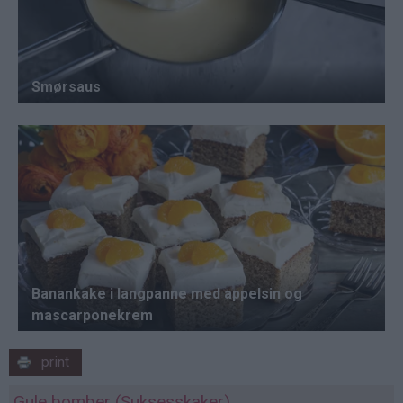
print
Gule bomber (Suksesskaker)