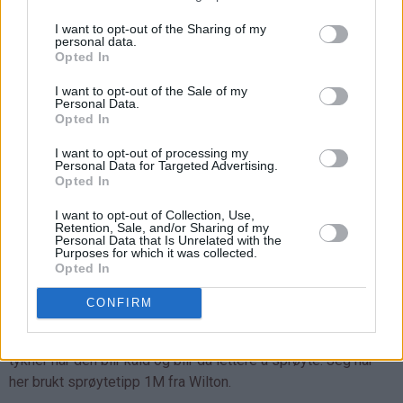
♥
Jeg synes kakene blir best om man maler mandler på den
gammeldagse måten med mandelkvern. Mandelkvern fås
I want to opt-out of the Sharing of my
personal data.
kjøpt i de fleste kjøkkenutstyrsbutikker og koster ikke mye.
Opted In
Hvis jeg maler mandlene i food processor, synes jeg
mandlene blir for grovkornet. Og bruker jeg ferdigkjøpt
I want to opt-out of the Sale of my
Personal Data.
mandelmel (som er vanlig å bruke når man lager franske
Opted In
makroner), synes jeg på den annen side at det blir for finmalt.
I want to opt-out of processing my
Av disse to alternativene, ville jeg nok gått for mandelmel og
Personal Data for Targeted Advertising.
så heller tilsatt litt mindre eggehvite. Det er viktig at deigen
Opted In
ikke blir så løs at kakene ikke holder fasongen, så prøv deg
I want to opt-out of Collection, Use,
frem og stek en prøvekake hvis du er usikker.
Retention, Sale, and/or Sharing of my
Personal Data that Is Unrelated with the
Purposes for which it was collected.
♥
Tåler du ikke mandler, kan du forsøke med f eks malte
Opted In
hasselnøtter, kokos eller knuste Ritz-kjeks.
CONFIRM
♥
Du kan gjerne lage klar den gule kremen dagen i forveien.
Dekk den til med plast og oppbevar i kjøleskapet. Kremen
tykner når den blir kald og blir da lettere å sprøyte. Jeg har
her brukt sprøytetipp 1M fra Wilton.