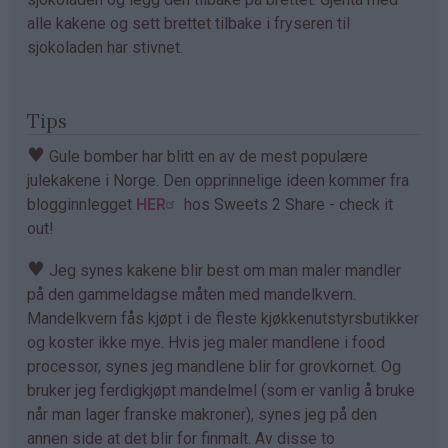
alle kakene og sett brettet tilbake i fryseren til
sjokoladen har stivnet.
Tips
♥
Gule bomber har blitt en av de mest populære
julekakene i Norge. Den opprinnelige ideen kommer fra
blogginnlegget
HER
hos Sweets 2 Share - check it
out!
♥
Jeg synes kakene blir best om man maler mandler
på den gammeldagse måten med mandelkvern.
Mandelkvern fås kjøpt i de fleste kjøkkenutstyrsbutikker
og koster ikke mye. Hvis jeg maler mandlene i food
processor, synes jeg mandlene blir for grovkornet. Og
bruker jeg ferdigkjøpt mandelmel (som er vanlig å bruke
når man lager franske makroner), synes jeg på den
annen side at det blir for finmalt. Av disse to