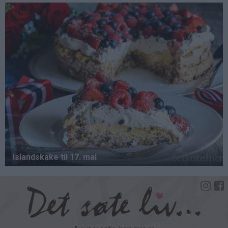
Hopp
til
hovedinnhold