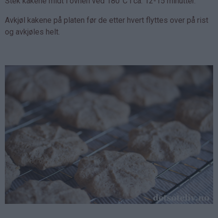
Stek kakene midt i ovnen ved 180°C i ca. 12-15 minutter.
Avkjøl kakene på platen før de etter hvert flyttes over på rist
og avkjøles helt.