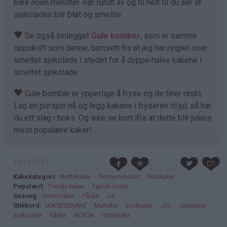
bare noen minutter. Rør rundt av og til helt til du ser at
sjokoladen blir bløt og smelter.
♥
Se også innlegget
Gule bomber
, som er samme
oppskrift som denne, bortsett fra at jeg har ringlet over
smeltet sjokolade i stedet for å dyppe halve kakene i
smeltet sjokolade.
♥
Gule bomber er ypperlige å fryse og de tiner raskt.
Lag en porsjon nå og legg kakene i fryseren til jul, så har
du ett slag i boks. Og ikke se bort ifra at dette blir julens
mest populære kaker!
13.11.2017
Kakekategori
Nøttekaker
Porsjonskaker
Småkaker
Populært
Trendy kaker
Typisk norsk
Sesong
Vinterbakst
Påske
Jul
Stikkord
SUKSESSKAKE
Mandler
småkaker
JUL
Julekaker
sjokolade
Påske
NORSK
nøttekake