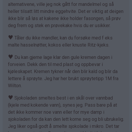
alternativene, ville jeg nok gått for mandelmel og så
heller tilsatt litt mindre eggehvite. Det er viktig at deigen
ikke blir så løs at kakene ikke holder fasongen, så prøv
deg frem og stek en prøvekake hvis du er usikker.
♥
Tåler du ikke mandler, kan du forsøke med f eks
malte hasselnøtter, kokos eller knuste Ritz-kjeks.
♥
Du kan gjerne lage klar den gule kremen dagen i
forveien. Dekk den til med plast og oppbevar i
kjøleskapet. Kremen tykner når den blir kald og blir da
lettere å sprøyte. Jeg har her brukt sprøytetipp 1M fra
Wilton.
♥
Sjokoladen smeltes best i en skål over vannbad
(kjele med kokende vann), synes jeg. Pass bare på at
det ikke kommer noe vann eller for mye damp i
sjokoladen for da kan den lett korne seg og bli ubrukelig.
Jeg liker også godt å smelte sjokolade i mikro. Det tar