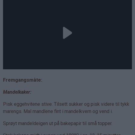
Fremgangsmåte:
Mandelkaker:
Pisk eggehvitene stive. Tilsett sukker og pisk videre til tykk
marengs. Mal mandlene fint i mandelkvern og vend i.
Sprøyt mandeldeigen ut på bakepapir til små topper.