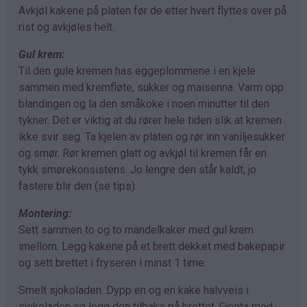
Avkjøl kakene på platen før de etter hvert flyttes over på
rist og avkjøles helt.
Gul krem:
Til den gule kremen has eggeplommene i en kjele
sammen med kremfløte, sukker og maisenna. Varm opp
blandingen og la den småkoke i noen minutter til den
tykner. Det er viktig at du rører hele tiden slik at kremen
ikke svir seg. Ta kjelen av platen og rør inn vaniljesukker
og smør. Rør kremen glatt og avkjøl til kremen får en
tykk smørekonsistens. Jo lengre den står kaldt, jo
fastere blir den (se tips).
Montering:
Sett sammen to og to mandelkaker med gul krem
imellom. Legg kakene på et brett dekket med bakepapir
og sett brettet i fryseren i minst 1 time.
Smelt sjokoladen. Dypp en og en kake halvveis i
sjokoladen og legg den tilbake på brettet. Gjenta med