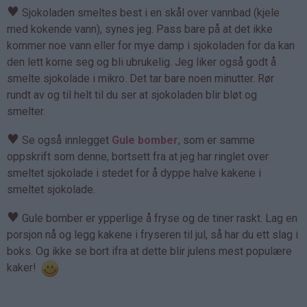
♥
Sjokoladen smeltes best i en skål over vannbad (kjele
med kokende vann), synes jeg. Pass bare på at det ikke
kommer noe vann eller for mye damp i sjokoladen for da kan
den lett korne seg og bli ubrukelig. Jeg liker også godt å
smelte sjokolade i mikro. Det tar bare noen minutter. Rør
rundt av og til helt til du ser at sjokoladen blir bløt og
smelter.
♥
Se også innlegget
Gule bomber
, som er samme
oppskrift som denne, bortsett fra at jeg har ringlet over
smeltet sjokolade i stedet for å dyppe halve kakene i
smeltet sjokolade.
♥
Gule bomber er ypperlige å fryse og de tiner raskt. Lag en
porsjon nå og legg kakene i fryseren til jul, så har du ett slag i
boks. Og ikke se bort ifra at dette blir julens mest populære
kaker!