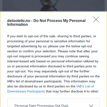
detsoteliv.no -
Do Not Process My Personal
Information
If you wish to opt-out of the sale, sharing to third parties, or
processing of your personal or sensitive information for
targeted advertising by us, please use the below opt-out
section to confirm your selection. Please note that after your
opt-out request is processed you may continue seeing
interest-based ads based on personal information utilized by
us or personal information disclosed to third parties prior to
your opt-out. You may separately opt-out of the further
disclosure of your personal information by third parties on the
Tips:
IAB’s list of downstream participants. This information may
♥
also be disclosed by us to third parties on the
IAB’s List of
Gule bomber har blitt en av de mest populære julekakene i
Downstream Participants
that may further disclose it to other
Norge. Den opprinnelige ideen kommer fra blogginnlegget
third parties.
HER
hos Sweets 2 Share - check it out!
Personal Data Processing Opt Outs