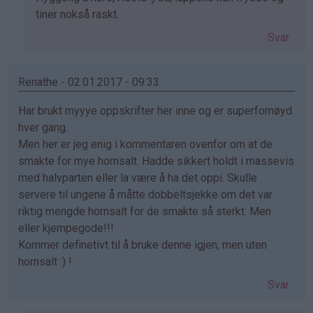
svar
tiner nokså raskt.
på
Svar
av
Astrid
Mary
Renathe - 02.01.2017 - 09:33
Sund
Har brukt myyye oppskrifter her inne og er superfornøyd
(ikke
hver gang.
bekreftet)
Men her er jeg enig i kommentaren ovenfor om at de
smakte for mye hornsalt. Hadde sikkert holdt i massevis
med halvparten eller la være å ha det oppi. Skulle
servere til ungene å måtte dobbeltsjekke om det var
riktig mengde hornsalt for de smakte så sterkt. Men
eller kjempegode!!!
Kommer definetivt til å bruke denne igjen, men uten
hornsalt :) !
Svar