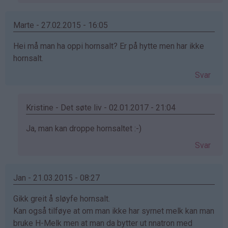
på
av
frøya
Marte - 27.02.2015 - 16:05
(ikke
Hei må man ha oppi hornsalt? Er på hytte men har ikke
bekreftet)
hornsalt.
Svar
Kristine - Det søte liv - 02.01.2017 - 21:04
Som
Ja, man kan droppe hornsaltet :-)
svar
Svar
på
av
Marte
Jan - 21.03.2015 - 08:27
(ikke
Gikk greit å sløyfe hornsalt.
bekreftet)
Kan også tilføye at om man ikke har syrnet melk kan man
bruke H-Melk men at man da bytter ut nnatron med