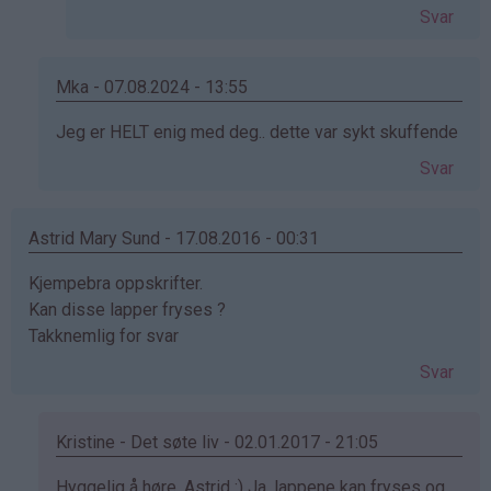
Svar
Mka - 07.08.2024 - 13:55
Som
Jeg er HELT enig med deg.. dette var sykt skuffende
svar
Svar
på
av
Silje
Astrid Mary Sund - 17.08.2016 - 00:31
(ikke
Kjempebra oppskrifter.
bekreftet)
Kan disse lapper fryses ?
Takknemlig for svar
Svar
Kristine - Det søte liv - 02.01.2017 - 21:05
Som
Hyggelig å høre, Astrid :) Ja, lappene kan fryses og