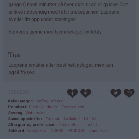
gangen) noen minutter på hver side til de er gyldne. Det
er ikke nødvendig med fett i stekepannen. Lappene
sveller litt opp under stekingen.
Serveres gjerne med hjemmelaget syltetøy.
Tips
Lappene smaker aller best helt nylaget, men kan
også fryses.
30.09.2004
Kakekategori
Vafler/Lefser o.l.
Populært
For travle dager
Typisk norsk
Sesong
Vinterbakst
Sunne oppskrifter
Frokost
Lavkalori
Lite fett
Allergier og preferanser
Uten nøtter
Lite fett
Stikkord
Kveldskos
NORSK
FROKOST
pannekaker