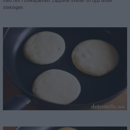
med fett i stekepannen. Lappene sveller litt opp under
stekingen.