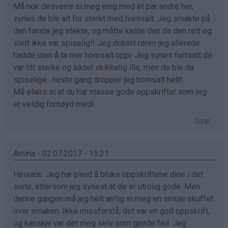
Må nok desverre si meg enig med et par andre her,
synes de ble alt for sterkt med hornsalt. Jeg smakte på
den første jeg stekte, og måtte kaste den da den rett og
slett ikke var spiselig!! Jeg doblet røren jeg allerede
hadde uten å ta mer hornsalt oppi. Jeg synes fortsatt de
var litt sterke og luktet skikkelig ille, men de ble da
spiselige.. neste gang dropper jeg hornsalt helt!
Må ellers si at du har masse gode oppskrifter som jeg
er veldig fornøyd med!
Svar
Amina - 02.07.2017 - 15:21
Heisann. Jeg har pleid å bruke oppskriftene dine i det
siste, ettersom jeg synest at de er utrolig gode. Men
denne gangen må jeg helt ærlig si meg en smule skuffet
over smaken. Ikke missforstå, det var en god oppskrift,
og kanskje var det meg selv som gjorde feil. Jeg