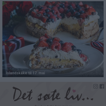
Hopp
til
hovedinnhold