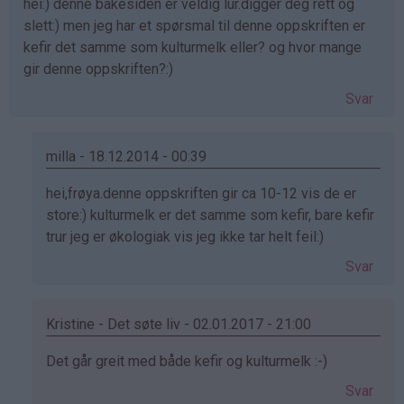
hei:) denne bakesiden er veldig lur.digger deg rett og
slett:) men jeg har et spørsmal til denne oppskriften er
kefir det samme som kulturmelk eller? og hvor mange
gir denne oppskriften?:)
Svar
milla - 18.12.2014 - 00:39
Som
hei,frøya.denne oppskriften gir ca 10-12 vis de er
svar
store:) kulturmelk er det samme som kefir, bare kefir
på
trur jeg er økologiak vis jeg ikke tar helt feil:)
av
Svar
frøya
(ikke
bekreftet)
Kristine - Det søte liv - 02.01.2017 - 21:00
Som
Det går greit med både kefir og kulturmelk :-)
svar
Svar