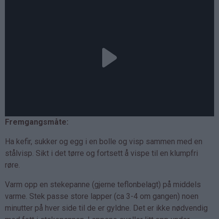
Fremgangsmåte:
Ha kefir, sukker og egg i en bolle og visp sammen med en
stålvisp. Sikt i det tørre og fortsett å vispe til en klumpfri
røre.
Varm opp en stekepanne (gjerne teflonbelagt) på middels
varme. Stek passe store lapper (ca 3-4 om gangen) noen
minutter på hver side til de er gyldne. Det er ikke nødvendig