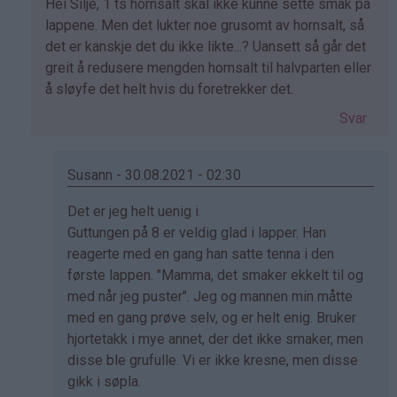
Som
Hei Silje, 1 ts hornsalt skal ikke kunne sette smak på
svar
lappene. Men det lukter noe grusomt av hornsalt, så
på
det er kanskje det du ikke likte...? Uansett så går det
av
greit å redusere mengden hornsalt til halvparten eller
Silje
å sløyfe det helt hvis du foretrekker det.
(ikke
Svar
bekreftet)
Susann - 30.08.2021 - 02:30
Som
Det er jeg helt uenig i.
svar
Guttungen på 8 er veldig glad i lapper. Han
på
reagerte med en gang han satte tenna i den
av
første lappen. "Mamma, det smaker ekkelt til og
Kristine
med når jeg puster". Jeg og mannen min måtte
-
med en gang prøve selv, og er helt enig. Bruker
Det…
hjortetakk i mye annet, der det ikke smaker, men
disse ble grufulle. Vi er ikke kresne, men disse
gikk i søpla.