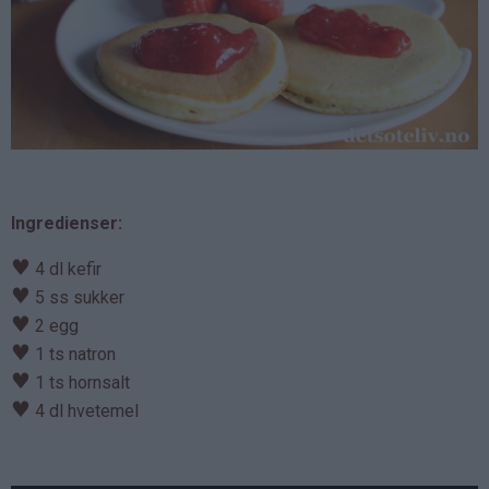
Ingredienser:
♥
4 dl kefir
♥
5 ss sukker
♥
2 egg
♥
1 ts natron
♥
1 ts hornsalt
♥
4 dl hvetemel