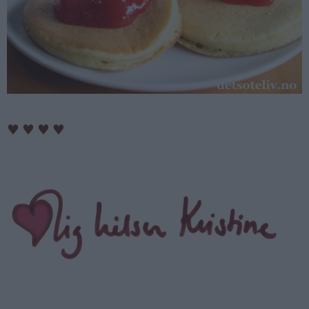
♥
♥
♥
♥