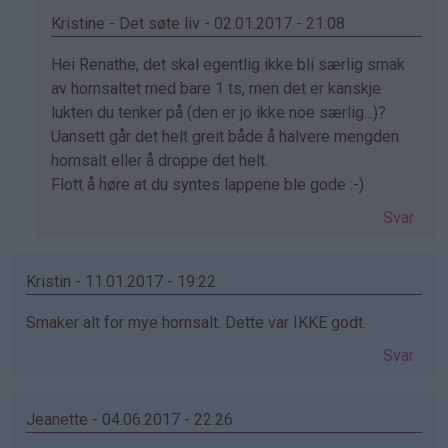
Kristine - Det søte liv - 02.01.2017 - 21:08
Som
Hei Renathe, det skal egentlig ikke bli særlig smak
svar
av hornsaltet med bare 1 ts, men det er kanskje
på
lukten du tenker på (den er jo ikke noe særlig...)?
av
Uansett går det helt greit både å halvere mengden
Renathe
hornsalt eller å droppe det helt.
(ikke
Flott å høre at du syntes lappene ble gode :-)
bekreftet)
Svar
Kristin - 11.01.2017 - 19:22
Smaker alt for mye hornsalt. Dette var IKKE godt.
Svar
Jeanette - 04.06.2017 - 22:26