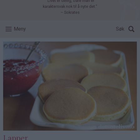
"Livet er deilig, bare man er
karaktersvak nok til å nyte det."
– Sokrates
Meny
Søk
Lapper