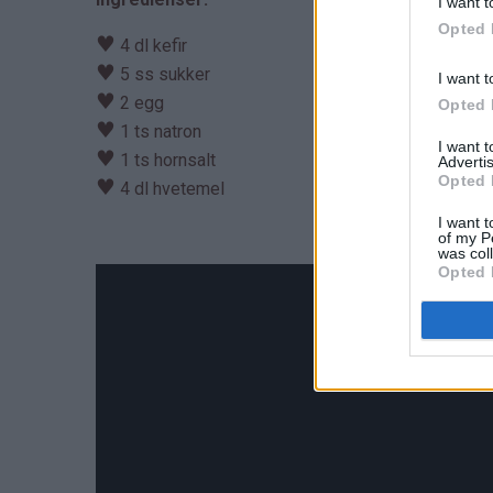
I want t
Opted 
♥
4 dl kefir
♥
5 ss sukker
I want t
♥
2 egg
Opted 
♥
1 ts natron
I want 
♥
1 ts hornsalt
Advertis
Opted 
♥
4 dl hvetemel
I want t
of my P
was col
Opted 