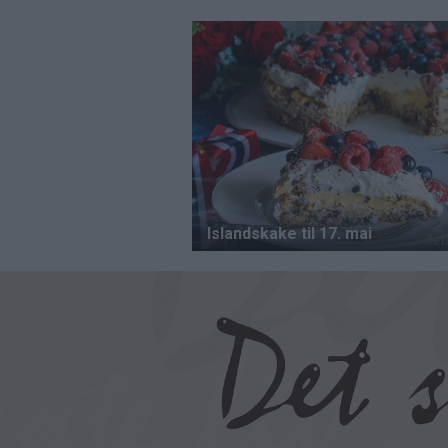
Hopp
til
hovedinnhold