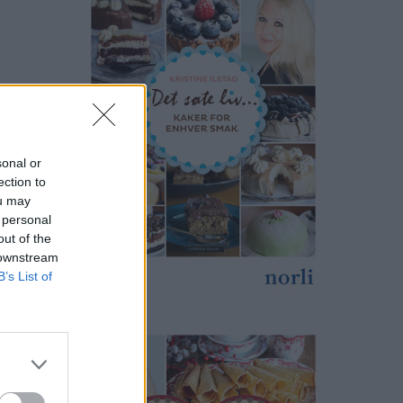
sonal or
ection to
ou may
 personal
out of the
 downstream
B’s List of