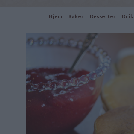
Main
Hjem
Kaker
Desserter
Drik
navigation