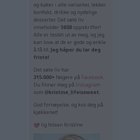
og kaker i alle varianter, lekker
konfekt, drikke og nydelige
desserter. Det søte liv
inneholder
5608
oppskrifter!
Alle er testet ut av meg, og jeg
kan love at de er gode og enkle
å få til.
Jeg håper du lar deg
friste!
Det søte liv har
315.000+
følgere på
Facebook
.
Du finner meg på
Instagram
som @
kristine_lifeissweet
.
God fornøyelse, og kos deg på
kjøkkenet!
lig hilsen Kristine