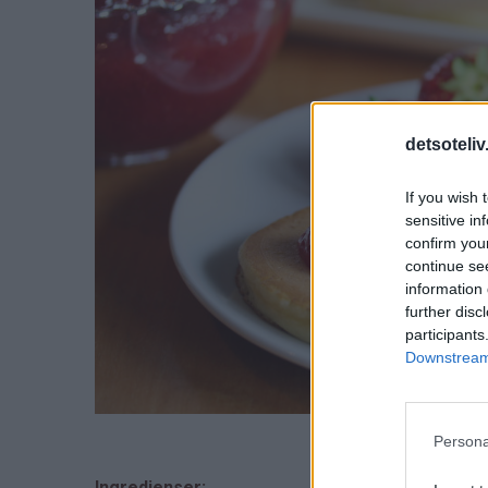
detsoteliv
If you wish 
sensitive in
confirm you
continue se
information 
further disc
participants
Downstream 
Persona
Ingredienser: