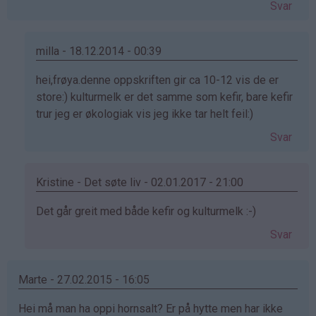
Svar
milla - 18.12.2014 - 00:39
Som
hei,frøya.denne oppskriften gir ca 10-12 vis de er
svar
store:) kulturmelk er det samme som kefir, bare kefir
på
trur jeg er økologiak vis jeg ikke tar helt feil:)
av
Svar
frøya
(ikke
bekreftet)
Kristine - Det søte liv - 02.01.2017 - 21:00
Som
Det går greit med både kefir og kulturmelk :-)
svar
Svar
på
av
frøya
Marte - 27.02.2015 - 16:05
(ikke
Hei må man ha oppi hornsalt? Er på hytte men har ikke
bekreftet)