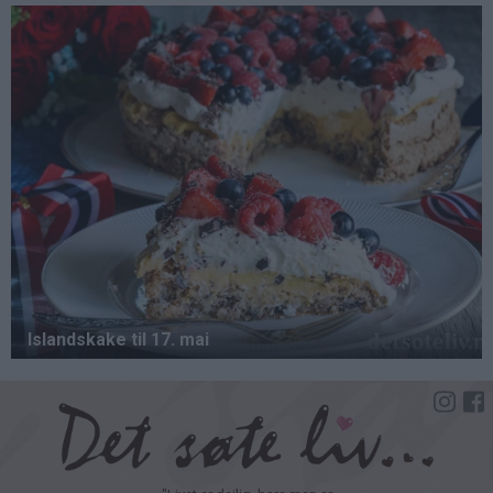
Hopp
til
hovedinnhold