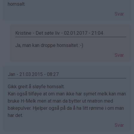
hornsalt.
Svar
Kristine - Det søte liv - 02.01.2017 - 21:04
Som
Ja, man kan droppe hornsaltet :-)
svar
Svar
på
av
Marte
Jan - 21.03.2015 - 08:27
(ikke
Gikk greit å sløyfe hornsalt.
bekreftet)
Kan også tilføye at om man ikke har syrnet melk kan man
bruke H-Melk men at man da bytter ut nnatron med
bakepulver. Hjelper også på da å ha litt rømme i om man
har det.
Svar