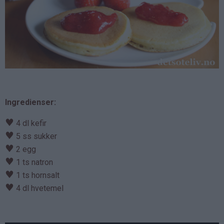
Ingredienser:
♥
4 dl kefir
♥
5 ss sukker
♥
2 egg
♥
1 ts natron
♥
1 ts hornsalt
♥
4 dl hvetemel