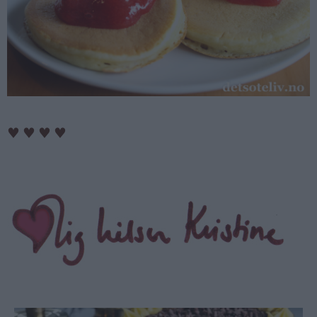
♥
♥
♥
♥