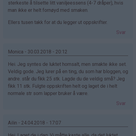
sterkeste å tilsette litt vaniljeessens (4-7 dråper), hvis
man ikke er helt fornøyd med smaken.
Ellers tusen takk for at du legger ut oppskrifter.
Svar
Monica - 30.03.2018 - 20:12
Hei. Jeg syntes de luktet hornsalt, men smakte ikke set.
Veldig gode. Jeg lurer på en ting, du som har bloggen, og
andre. står du fikk 25 stk. Lagde du de veldig små? Jeg
fikk 11 stk. Fulgte oppskriften helt og laget de i helt
normale str som lapper bruker å være.
Svar
Ailin - 24.04.2018 - 17:07
Hei. Laget de i dag. Vi måtte kaste alle, da det luktet