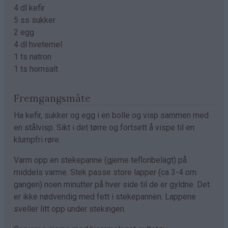
4 dl kefir
5 ss sukker
2 egg
4 dl hvetemel
1 ts natron
1 ts hornsalt
Fremgangsmåte
Ha kefir, sukker og egg i en bolle og visp sammen med
en stålvisp. Sikt i det tørre og fortsett å vispe til en
klumpfri røre.
Varm opp en stekepanne (gjerne teflonbelagt) på
middels varme. Stek passe store lapper (ca 3-4 om
gangen) noen minutter på hver side til de er gyldne. Det
er ikke nødvendig med fett i stekepannen. Lappene
sveller litt opp under stekingen.