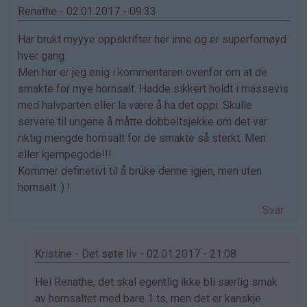
Mary
Renathe - 02.01.2017 - 09:33
Sund
Har brukt myyye oppskrifter her inne og er superfornøyd
(ikke
hver gang.
bekreftet)
Men her er jeg enig i kommentaren ovenfor om at de
smakte for mye hornsalt. Hadde sikkert holdt i massevis
med halvparten eller la være å ha det oppi. Skulle
servere til ungene å måtte dobbeltsjekke om det var
riktig mengde hornsalt for de smakte så sterkt. Men
eller kjempegode!!!
Kommer definetivt til å bruke denne igjen, men uten
hornsalt :) !
Svar
Kristine - Det søte liv - 02.01.2017 - 21:08
Som
Hei Renathe, det skal egentlig ikke bli særlig smak
svar
av hornsaltet med bare 1 ts, men det er kanskje