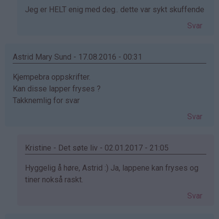
Som
Jeg er HELT enig med deg.. dette var sykt skuffende
svar
Svar
på
av
Silje
Astrid Mary Sund - 17.08.2016 - 00:31
(ikke
Kjempebra oppskrifter.
bekreftet)
Kan disse lapper fryses ?
Takknemlig for svar
Svar
Kristine - Det søte liv - 02.01.2017 - 21:05
Som
Hyggelig å høre, Astrid :) Ja, lappene kan fryses og
svar
tiner nokså raskt.
på
Svar
av
Astrid