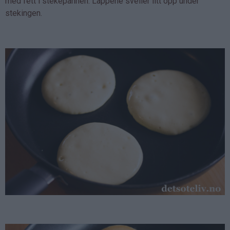
med fett i stekepannen. Lappene sveller litt opp under
stekingen.