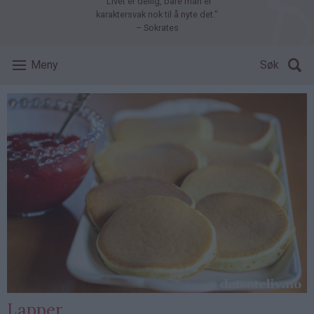
"Livet er deilig, bare man er
karaktersvak nok til å nyte det."
– Sokrates
Meny
Søk
Lapper