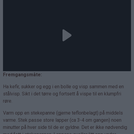
Fremgangsmåte:
Ha kefir, sukker og egg i en bolle og visp sammen med en
stålvisp. Sikt i det tørre og fortsett å vispe til en klumpfri
røre.
Varm opp en stekepanne (gjerne teflonbelagt) på middels
varme. Stek passe store lapper (ca 3-4 om gangen) noen
minutter på hver side til de er gyldne. Det er ikke nødvendig