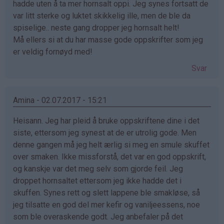
hadde uten å ta mer hornsalt oppi. Jeg synes fortsatt de
var litt sterke og luktet skikkelig ille, men de ble da
spiselige.. neste gang dropper jeg hornsalt helt!
Må ellers si at du har masse gode oppskrifter som jeg
er veldig fornøyd med!
Svar
Amina - 02.07.2017 - 15:21
Heisann. Jeg har pleid å bruke oppskriftene dine i det
siste, ettersom jeg synest at de er utrolig gode. Men
denne gangen må jeg helt ærlig si meg en smule skuffet
over smaken. Ikke missforstå, det var en god oppskrift,
og kanskje var det meg selv som gjorde feil. Jeg
droppet hornsaltet ettersom jeg ikke hadde det i
skuffen. Synes rett og slett lappene ble smakløse, så
jeg tilsatte en god del mer kefir og vaniljeessens, noe
som ble overaskende godt. Jeg anbefaler på det