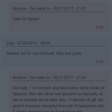
Kristine - Det søte liv - 02.01.2017 - 21:01
Som
Takk for tipset!
svar
Svar
på
av
Jan
Silje - 07.08.2016 - 08:56
(ikke
Smaker alt for mye hornsalt. Ikke noe gode.
bekreftet)
Svar
Kristine - Det søte liv - 02.01.2017 - 21:03
Som
Hei Silje, 1 ts hornsalt skal ikke kunne sette smak på
svar
lappene. Men det lukter noe grusomt av hornsalt, så
på
det er kanskje det du ikke likte...? Uansett så går det
av
greit å redusere mengden hornsalt til halvparten eller
Silje
å sløyfe det helt hvis du foretrekker det.