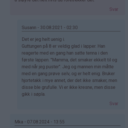
(ikke
Svar
bekreftet)
Susann - 30.08.2021 - 02:30
Som
Det er jeg helt uenig i.
svar
Guttungen på 8 er veldig glad i lapper. Han
på
reagerte med en gang han satte tenna i den
av
første lappen. "Mamma, det smaker ekkelt til og
Kristine
med når jeg puster". Jeg og mannen min måtte
-
med en gang prøve selv, og er helt enig. Bruker
Det…
hjortetakk i mye annet, der det ikke smaker, men
disse ble grufulle. Vi er ikke kresne, men disse
gikk i søpla.
Svar
Mka - 07.08.2024 - 13:55