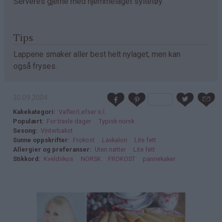
Serveres gjerne med hjemmelaget syltetøy.
Tips
Lappene smaker aller best helt nylaget, men kan
også fryses.
30.09.2004
Kakekategori
Vafler/Lefser o.l.
Populært
For travle dager
Typisk norsk
Sesong
Vinterbakst
Sunne oppskrifter
Frokost
Lavkalori
Lite fett
Allergier og preferanser
Uten nøtter
Lite fett
Stikkord
Kveldskos
NORSK
FROKOST
pannekaker