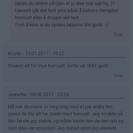
på
lukten du tenker på (den er jo ikke noe særlig...)?
av
Uansett går det helt greit både å halvere mengden
Renathe
hornsalt eller å droppe det helt.
(ikke
Flott å høre at du syntes lappene ble gode :-)
bekreftet)
Svar
Kristin - 11.01.2017 - 19:22
Smaker alt for mye hornsalt. Dette var IKKE godt.
Svar
Jeanette - 04.06.2017 - 22:26
Må nok desverre si meg enig med et par andre her,
synes de ble alt for sterkt med hornsalt. Jeg smakte på
den første jeg stekte, og måtte kaste den da den rett og
slett ikke var spiselig!! Jeg doblet røren jeg allerede