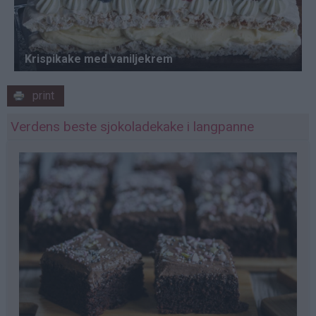
print
Verdens beste sjokoladekake i langpanne