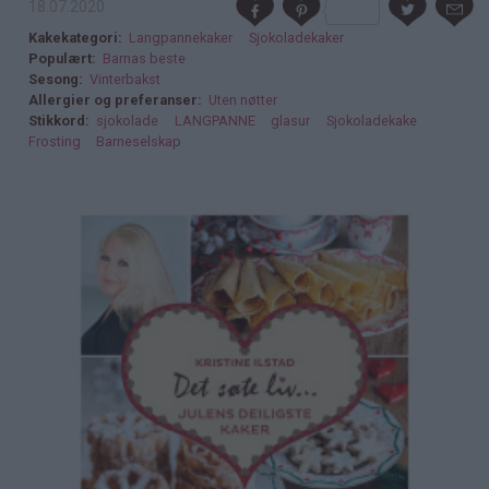
18.07.2020
Kakekategori
Langpannekaker
Sjokoladekaker
Populært
Barnas beste
Sesong
Vinterbakst
Allergier og preferanser
Uten nøtter
Stikkord
sjokolade
LANGPANNE
glasur
Sjokoladekake
Frosting
Barneselskap