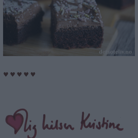
♥
♥
♥
♥
♥