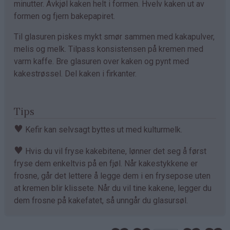
minutter. Avkjøl kaken helt i formen. Hvelv kaken ut av
formen og fjern bakepapiret.
Til glasuren piskes mykt smør sammen med kakapulver,
melis og melk. Tilpass konsistensen på kremen med
varm kaffe. Bre glasuren over kaken og pynt med
kakestrøssel. Del kaken i firkanter.
Tips
♥
Kefir kan selvsagt byttes ut med kulturmelk.
♥
Hvis du vil fryse kakebitene, lønner det seg å først
fryse dem enkeltvis på en fjøl. Når kakestykkene er
frosne, går det lettere å legge dem i en frysepose uten
at kremen blir klissete. Når du vil tine kakene, legger du
dem frosne på kakefatet, så unngår du glasursøl.