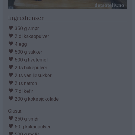
Ingredienser
♥
350 g smør
♥
2 dl kakaopulver
♥
4 egg
♥
500 g sukker
♥
500 g hvetemel
♥
2 ts bakepulver
♥
2 ts vaniljesukker
♥
2 ts natron
♥
7 dl kefir
♥
200 g kokesjokolade
Glasur:
♥
250 g smør
♥
50 g kakaopulver
♥
500 g melis