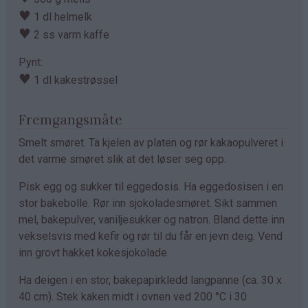
♥
1 dl helmelk
♥
2 ss varm kaffe
Pynt:
♥
1 dl kakestrøssel
Fremgangsmåte
Smelt smøret. Ta kjelen av platen og rør kakaopulveret i
det varme smøret slik at det løser seg opp.
Pisk egg og sukker til eggedosis. Ha eggedosisen i en
stor bakebolle. Rør inn sjokoladesmøret. Sikt sammen
mel, bakepulver, vaniljesukker og natron. Bland dette inn
vekselsvis med kefir og rør til du får en jevn deig. Vend
inn grovt hakket kokesjokolade.
Ha deigen i en stor, bakepapirkledd langpanne (ca. 30 x
40 cm). Stek kaken midt i ovnen ved 200 °C i 30