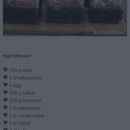
Ingredienser:
♥
350 g smør
♥
2 dl kakaopulver
♥
4 egg
♥
500 g sukker
♥
500 g hvetemel
♥
2 ts bakepulver
♥
2 ts vaniljesukker
♥
2 ts natron