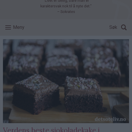
"Livet er deilig, bare man er
karaktersvak nok til å nyte det."
– Sokrates
Meny
Søk
Verdens beste sjokoladekake i