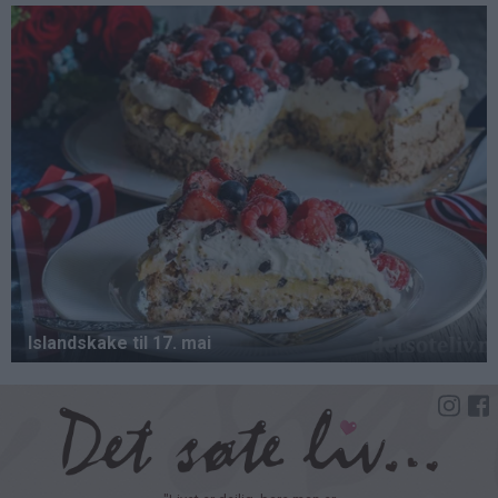
Hopp
til
hovedinnhold