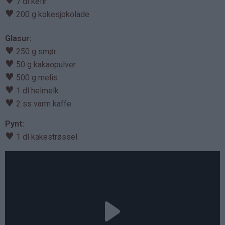
♥
7 dl kefir
♥
200 g kokesjokolade
Glasur:
♥
250 g smør
♥
50 g kakaopulver
♥
500 g melis
♥
1 dl helmelk
♥
2 ss varm kaffe
Pynt:
♥
1 dl kakestrøssel