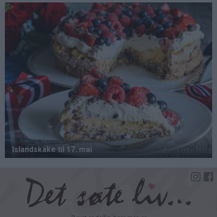
Hopp
til
hovedinnhold