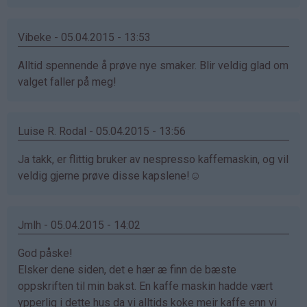
Vibeke - 05.04.2015 - 13:53
Alltid spennende å prøve nye smaker. Blir veldig glad om
valget faller på meg!
Luise R. Rodal - 05.04.2015 - 13:56
Ja takk, er flittig bruker av nespresso kaffemaskin, og vil
veldig gjerne prøve disse kapslene!☺️
Jmlh - 05.04.2015 - 14:02
God påske!
Elsker dene siden, det e hær æ finn de bæste
oppskriften til min bakst. En kaffe maskin hadde vært
ypperlig i dette hus da vi alltids koke meir kaffe enn vi