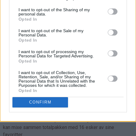
I want to opt-out of the Sharing of my
personal data.
Opted In
I want to opt-out of the Sale of my
Personal Data.
Opted In
GIVEAWAY:
I want to opt-out of processing my
Personal Data for Targeted Advertising.
Har du lyst til å teste ut kaffe fra
Real Coffee
du
Opted In
også?
I want to opt-out of Collection, Use,
Retention, Sale, and/or Sharing of my
Real Coffee deler i dag ut en fantastisk flott giveaway til en
Personal Data that Is Unrelated with the
Purposes for which it was collected.
av Det søte livs lesere, som kan få en Large Pakke med
Opted In
kaffekapsler tilsendt helt gratis! Large Pakken inneholder 16
esker à 10 kapsler kaffe - altså 160 kaffekapsler av
CONFIRM
supreste kvalitet sendt hjem til din adresse.
Dette er en "bland selv"-pakke, som betyr at vinneren selv
kan mixe sammen totalpakken med 16 esker av sine
favoritter.