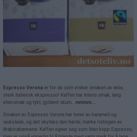
Espresso Verona
er for de som elsker smaken av ekte,
sterk italiensk ekspresso! Kaffen har intens smak, lang
ettersmak og tykt, gyldent skum...
mmmm...
Smaken av Espresso Verona har toner av karamell og
sjokolade, og det skyldes den harde, mørke ristingen av
Arabicabønnene. Kaffen egner seg som liten kopp Espresso,
men er også ypperlig til å blande med varm melk for å lage