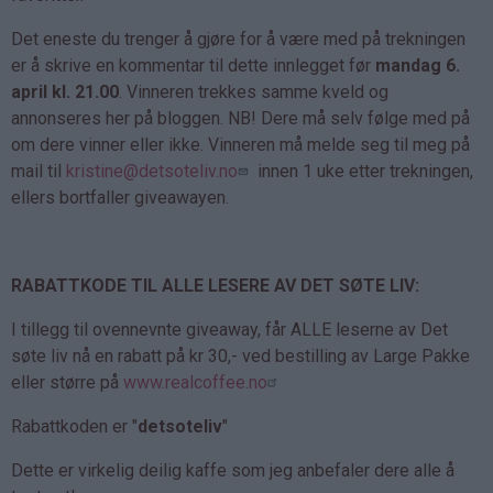
Det eneste du trenger å gjøre for å være med på trekningen
er å skrive en kommentar til dette innlegget før
mandag 6.
april kl. 21.00
. Vinneren trekkes samme kveld og
annonseres her på bloggen. NB! Dere må selv følge med på
om dere vinner eller ikke. Vinneren må melde seg til meg på
mail til
kristine@detsoteliv.no
innen 1 uke etter trekningen,
ellers bortfaller giveawayen.
RABATTKODE TIL ALLE LESERE AV DET SØTE LIV:
I tillegg til ovennevnte giveaway, får ALLE leserne av Det
søte liv nå en rabatt på kr 30,- ved bestilling av Large Pakke
eller større på
www.realcoffee.no
Rabattkoden er "
detsoteliv
"
Dette er virkelig deilig kaffe som jeg anbefaler dere alle å