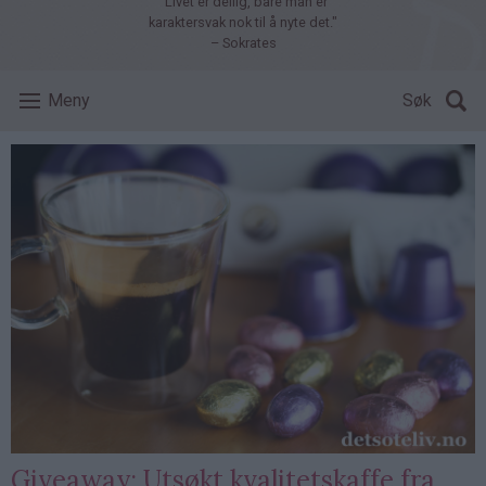
"Livet er deilig, bare man er
karaktersvak nok til å nyte det."
– Sokrates
Meny
Søk
Giveaway: Utsøkt kvalitetskaffe fra