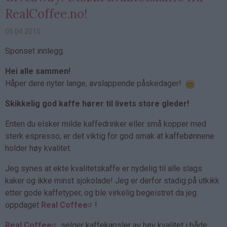
RealCoffee.no!
05.04.2015
Sponset innlegg.
Hei alle sammen!
Håper dere nyter lange, avslappende påskedager!
Skikkelig god kaffe hører til livets store gleder!
Enten du elsker milde kaffedrinker eller små kopper med
sterk espresso, er det viktig for god smak at kaffebønnene
holder høy kvalitet.
Jeg synes at ekte kvalitetskaffe er nydelig til alle slags
kaker og ikke minst sjokolade! Jeg er derfor stadig på utkikk
etter gode kaffetyper, og ble virkelig begeistret da jeg
oppdaget
Real Coffee
!
Real Coffee
selger kaffekapsler av høy kvalitet i både