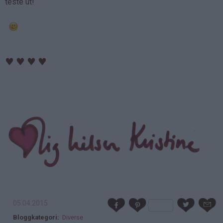
teste ut!
♥
♥
♥
♥
05.04.2015
Bloggkategori
Diverse