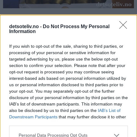
detsoteliv.no -
Do Not Process My Personal
Jeg får lengsel mot Italia bare jeg hører navnet på disse
Information
kaffekapslene.
If you wish to opt-out of the sale, sharing to third parties, or
Heldigvis går det an å skape den samme deilige, italienske
processing of your personal or sensitive information for
stemningen hjemme på kjøkkenet her i Norge også!
targeted advertising by us, please use the below opt-out
section to confirm your selection. Please note that after your
opt-out request is processed you may continue seeing
interest-based ads based on personal information utilized by
us or personal information disclosed to third parties prior to
your opt-out. You may separately opt-out of the further
disclosure of your personal information by third parties on the
IAB’s list of downstream participants. This information may
also be disclosed by us to third parties on the
IAB’s List of
Downstream Participants
that may further disclose it to other
third parties.
Personal Data Processing Opt Outs