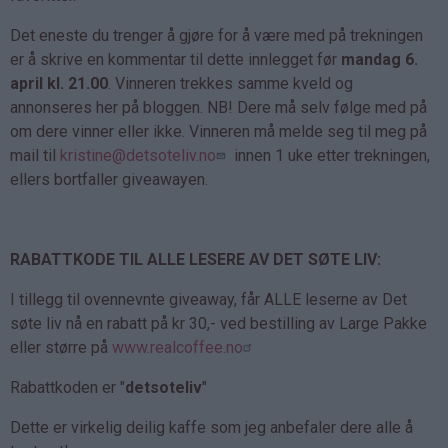
Det eneste du trenger å gjøre for å være med på trekningen
er å skrive en kommentar til dette innlegget før
mandag 6.
april kl. 21.00
. Vinneren trekkes samme kveld og
annonseres her på bloggen. NB! Dere må selv følge med på
om dere vinner eller ikke. Vinneren må melde seg til meg på
mail til
kristine@detsoteliv.no
innen 1 uke etter trekningen,
ellers bortfaller giveawayen.
RABATTKODE TIL ALLE LESERE AV DET SØTE LIV:
I tillegg til ovennevnte giveaway, får ALLE leserne av Det
søte liv nå en rabatt på kr 30,- ved bestilling av Large Pakke
eller større på
www.realcoffee.no
Rabattkoden er "
detsoteliv
"
Dette er virkelig deilig kaffe som jeg anbefaler dere alle å