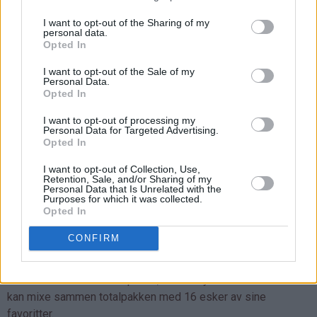
I want to opt-out of the Sharing of my
personal data.
Opted In
I want to opt-out of the Sale of my
Personal Data.
Opted In
GIVEAWAY:
I want to opt-out of processing my
Personal Data for Targeted Advertising.
Har du lyst til å teste ut kaffe fra
Real Coffee
du
Opted In
også?
I want to opt-out of Collection, Use,
Retention, Sale, and/or Sharing of my
Real Coffee deler i dag ut en fantastisk flott giveaway til en
Personal Data that Is Unrelated with the
Purposes for which it was collected.
av Det søte livs lesere, som kan få en Large Pakke med
Opted In
kaffekapsler tilsendt helt gratis! Large Pakken inneholder 16
esker à 10 kapsler kaffe - altså 160 kaffekapsler av
CONFIRM
supreste kvalitet sendt hjem til din adresse.
Dette er en "bland selv"-pakke, som betyr at vinneren selv
kan mixe sammen totalpakken med 16 esker av sine
favoritter.