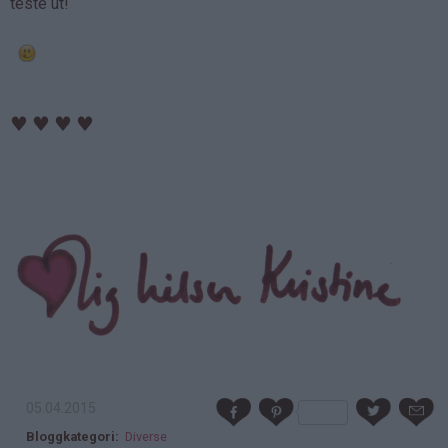
teste ut!
♥
♥
♥
♥
05.04.2015
Bloggkategori
Diverse