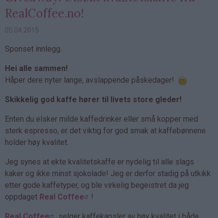
RealCoffee.no!
05.04.2015
Sponset innlegg.
Hei alle sammen!
Håper dere nyter lange, avslappende påskedager!
Skikkelig god kaffe hører til livets store gleder!
Enten du elsker milde kaffedrinker eller små kopper med
sterk espresso, er det viktig for god smak at kaffebønnene
holder høy kvalitet.
Jeg synes at ekte kvalitetskaffe er nydelig til alle slags
kaker og ikke minst sjokolade! Jeg er derfor stadig på utkikk
etter gode kaffetyper, og ble virkelig begeistret da jeg
oppdaget
Real Coffee
!
Real Coffee
selger kaffekapsler av høy kvalitet i både