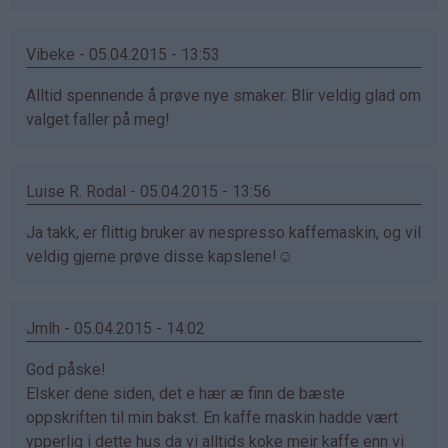
Vibeke - 05.04.2015 - 13:53
Alltid spennende å prøve nye smaker. Blir veldig glad om
valget faller på meg!
Luise R. Rodal - 05.04.2015 - 13:56
Ja takk, er flittig bruker av nespresso kaffemaskin, og vil
veldig gjerne prøve disse kapslene!☺️
Jmlh - 05.04.2015 - 14:02
God påske!
Elsker dene siden, det e hær æ finn de bæste
oppskriften til min bakst. En kaffe maskin hadde vært
ypperlig i dette hus da vi alltids koke meir kaffe enn vi