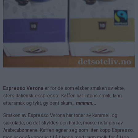
Espresso Verona
er for de som elsker smaken av ekte,
sterk italiensk ekspresso! Kaffen har intens smak, lang
ettersmak og tykt, gyldent skum...
mmmm...
Smaken av Espresso Verona har toner av karamell og
sjokolade, og det skyldes den harde, mørke ristingen av
Arabicabønnene. Kaffen egner seg som liten kopp Espresso,
men er også ypperlig til å blande med varm melk for å lage