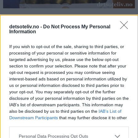
detsoteliv.no -
Do Not Process My Personal
Jeg får lengsel mot Italia bare jeg hører navnet på disse
Information
kaffekapslene.
If you wish to opt-out of the sale, sharing to third parties, or
Heldigvis går det an å skape den samme deilige, italienske
processing of your personal or sensitive information for
stemningen hjemme på kjøkkenet her i Norge også!
targeted advertising by us, please use the below opt-out
section to confirm your selection. Please note that after your
opt-out request is processed you may continue seeing
interest-based ads based on personal information utilized by
us or personal information disclosed to third parties prior to
your opt-out. You may separately opt-out of the further
disclosure of your personal information by third parties on the
IAB’s list of downstream participants. This information may
also be disclosed by us to third parties on the
IAB’s List of
Downstream Participants
that may further disclose it to other
third parties.
Personal Data Processing Opt Outs