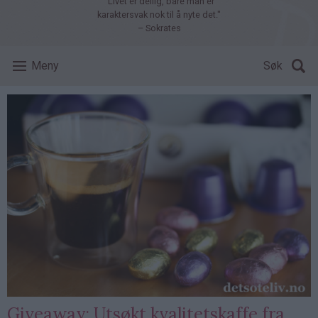
"Livet er deilig, bare man er
karaktersvak nok til å nyte det."
– Sokrates
Meny
Søk
Giveaway: Utsøkt kvalitetskaffe fra