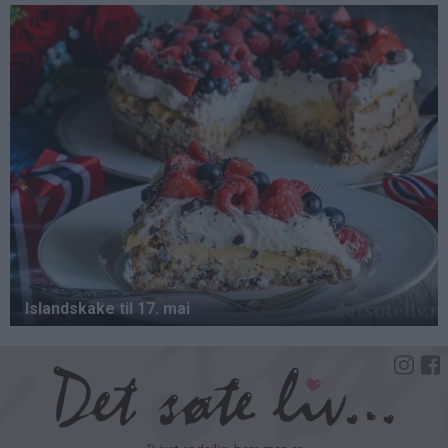
Hopp
til
hovedinnhold