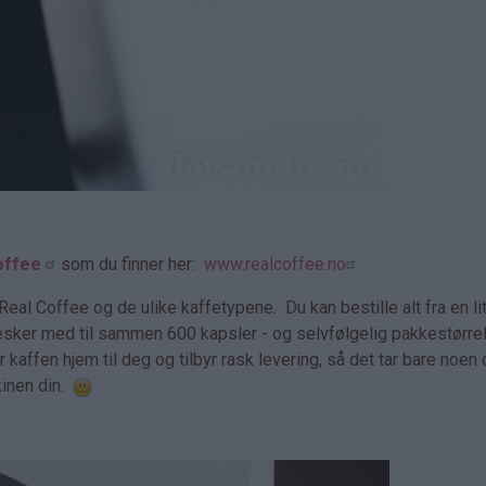
offee
som du finner her:
www.realcoffee.no
al Coffee og de ulike kaffetypene. Du kan bestille alt fra en l
esker med til sammen 600 kapsler - og selvfølgelig pakkestørr
kaffen hjem til deg og tilbyr rask levering, så det tar bare noen 
kinen din.