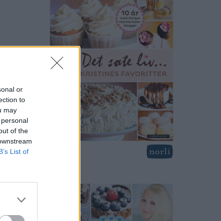
sonal or
ection to
ou may
 personal
out of the
 downstream
B’s List of
en fra