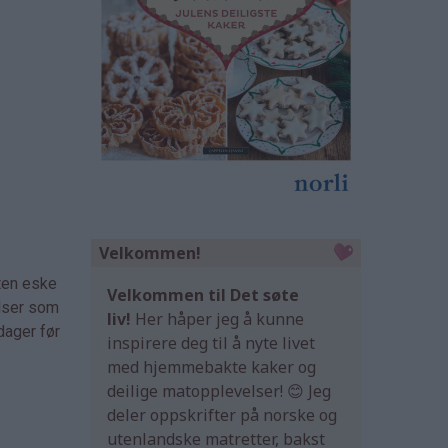
Velkommen!
iten eske
Velkommen til Det søte
elser som
liv!
Her håper jeg å kunne
dager før
inspirere deg til å nyte livet
med hjemmebakte kaker og
deilige matopplevelser! 😊 Jeg
deler oppskrifter på norske og
utenlandske matretter, bakst