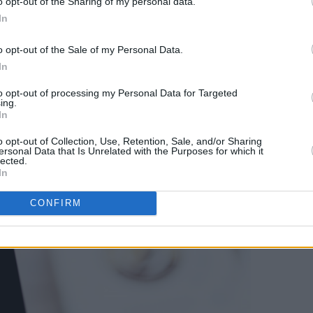
o opt-out of the Sharing of my personal data.
andinavia og har blant annet nylig vunnet "Best i test"-prisen i 
In
o opt-out of the Sale of my Personal Data.
 Nespresso kaffemaskiner.
In
to opt-out of processing my Personal Data for Targeted
ing.
In
o opt-out of Collection, Use, Retention, Sale, and/or Sharing
ersonal Data that Is Unrelated with the Purposes for which it
lected.
In
CONFIRM