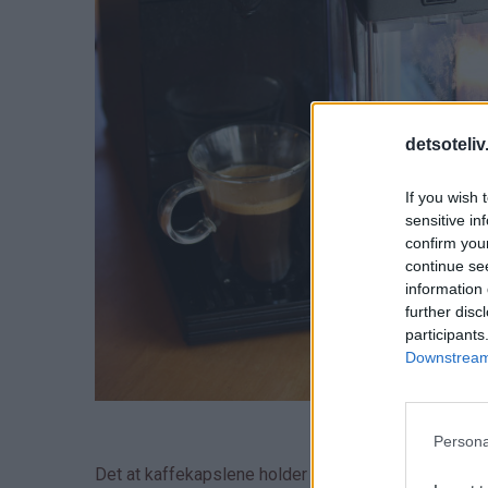
detsoteliv
If you wish 
sensitive in
confirm you
continue se
information 
further disc
participants
Downstream 
Persona
Det at kaffekapslene holder kaffe av aller høyeste k