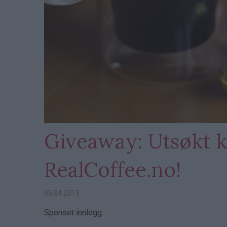
Giveaway: Utsøkt kv
RealCoffee.no!
05.04.2015
Sponset innlegg.