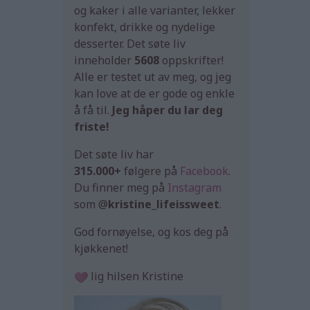
og kaker i alle varianter, lekker
konfekt, drikke og nydelige
desserter. Det søte liv
inneholder
5608
oppskrifter!
Alle er testet ut av meg, og jeg
kan love at de er gode og enkle
å få til.
Jeg håper du lar deg
friste!
Det søte liv har
315.000+
følgere på
Facebook
.
Du finner meg på
Instagram
som @
kristine_lifeissweet
.
God fornøyelse, og kos deg på
kjøkkenet!
lig hilsen Kristine