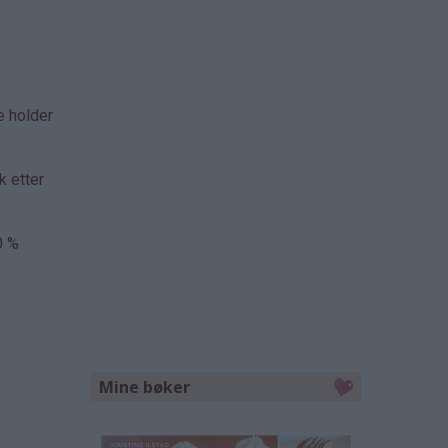
e holder
k etter
0 %
Mine bøker