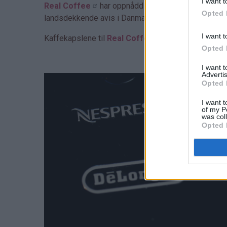
I want t
Real Coffee
har oppnådd veldig rask suksess i Sk
Opted 
landsdekkende avis i Danmark (se omtale
her
).
I want t
Kaffekapslene til
Real Coffee
kan brukes i alle
Opted 
I want 
Advertis
Opted 
I want t
of my P
was col
Opted 