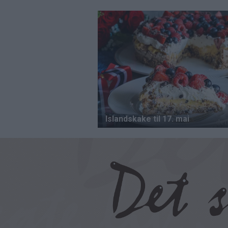
Hopp
til
hovedinnhold