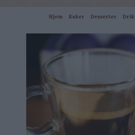
Main
Hjem
Kaker
Desserter
Drik
navigation