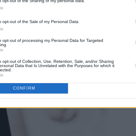
o opt-out of the Sharing of my personal data.
andinavia og har blant annet nylig vunnet "Best i test"-prisen i 
In
o opt-out of the Sale of my Personal Data.
 Nespresso kaffemaskiner.
In
to opt-out of processing my Personal Data for Targeted
ing.
In
o opt-out of Collection, Use, Retention, Sale, and/or Sharing
ersonal Data that Is Unrelated with the Purposes for which it
lected.
In
CONFIRM