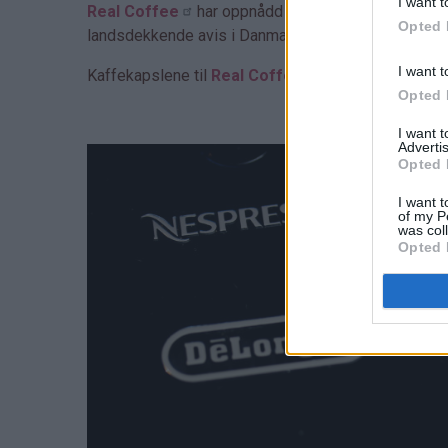
I want t
Real Coffee
har oppnådd veldig rask suksess i Sk
Opted 
landsdekkende avis i Danmark (se omtale
her
).
I want t
Kaffekapslene til
Real Coffee
kan brukes i alle
Opted 
I want 
Advertis
Opted 
I want t
of my P
was col
Opted 