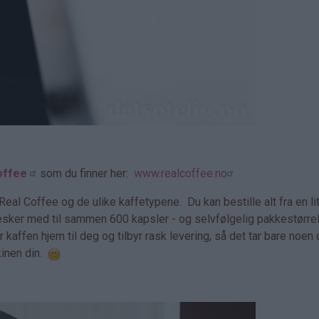
offee
som du finner her:
www.realcoffee.no
al Coffee og de ulike kaffetypene. Du kan bestille alt fra en l
esker med til sammen 600 kapsler - og selvfølgelig pakkestørr
kaffen hjem til deg og tilbyr rask levering, så det tar bare noen 
kinen din.