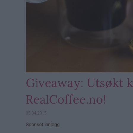
Giveaway: Utsøkt kv
RealCoffee.no!
05.04.2015
Sponset innlegg.