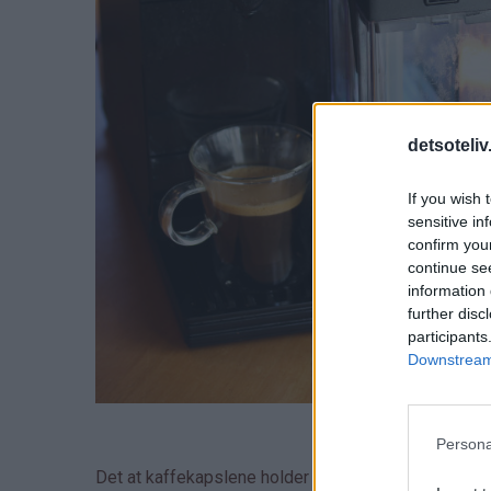
detsoteliv
If you wish 
sensitive in
confirm you
continue se
information 
further disc
participants
Downstream 
Persona
Det at kaffekapslene holder kaffe av aller høyeste k