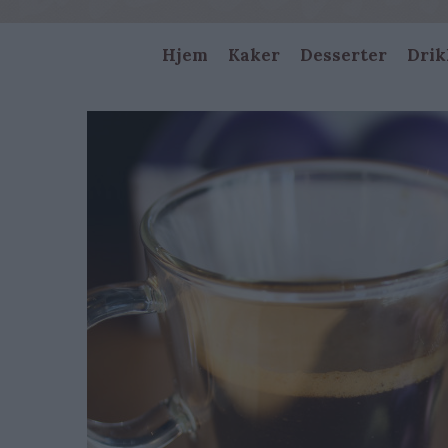
Main
Hjem
Kaker
Desserter
Drik
navigation