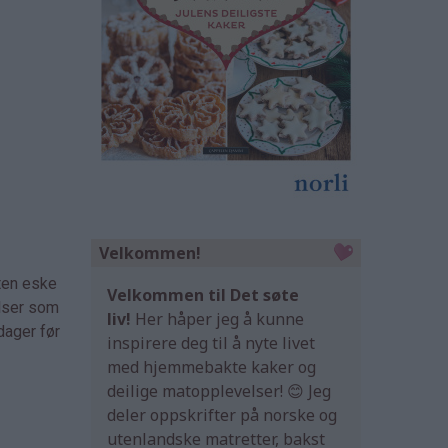
Velkommen!
iten eske
Velkommen til Det søte
elser som
liv!
Her håper jeg å kunne
dager før
inspirere deg til å nyte livet
med hjemmebakte kaker og
deilige matopplevelser! 😊 Jeg
deler oppskrifter på norske og
utenlandske matretter, bakst