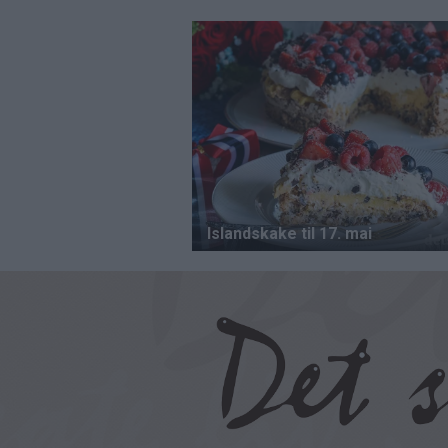
Hopp
til
hovedinnhold