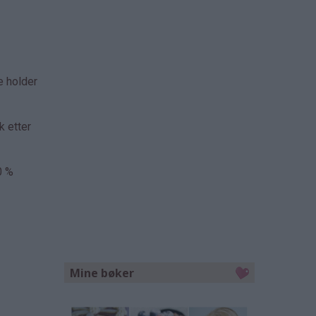
e holder
k etter
0 %
Mine bøker