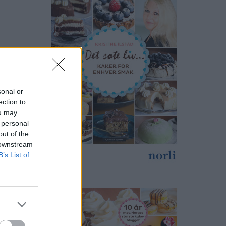
sonal or
ection to
ou may
 personal
out of the
 downstream
B’s List of
en fra