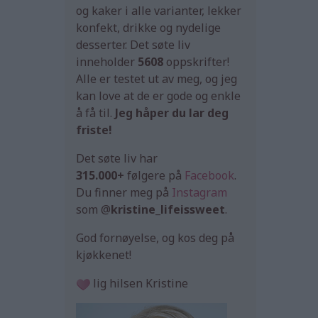
og kaker i alle varianter, lekker
konfekt, drikke og nydelige
desserter. Det søte liv
inneholder
5608
oppskrifter!
Alle er testet ut av meg, og jeg
kan love at de er gode og enkle
å få til.
Jeg håper du lar deg
friste!
Det søte liv har
315.000+
følgere på
Facebook
.
Du finner meg på
Instagram
som @
kristine_lifeissweet
.
God fornøyelse, og kos deg på
kjøkkenet!
lig hilsen Kristine