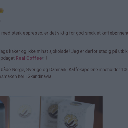
!
r med sterk espresso, er det viktig for god smak at kaffebønnen
slags kaker og ikke minst sjokolade! Jeg er derfor stadig på utkik
oppdaget
Real Coffee
!
 i både Norge, Sverige og Danmark. Kaffekapslene inneholder 10
esmaken her i Skandinavia.