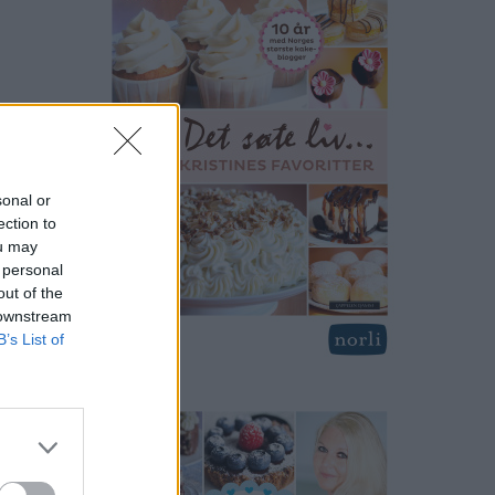
sonal or
ection to
ou may
 personal
out of the
 downstream
B’s List of
en fra