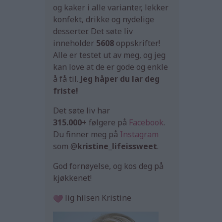
og kaker i alle varianter, lekker
konfekt, drikke og nydelige
desserter. Det søte liv
inneholder
5608
oppskrifter!
Alle er testet ut av meg, og jeg
kan love at de er gode og enkle
å få til.
Jeg håper du lar deg
friste!
Det søte liv har
315.000+
følgere på
Facebook
.
Du finner meg på
Instagram
som @
kristine_lifeissweet
.
God fornøyelse, og kos deg på
kjøkkenet!
lig hilsen Kristine