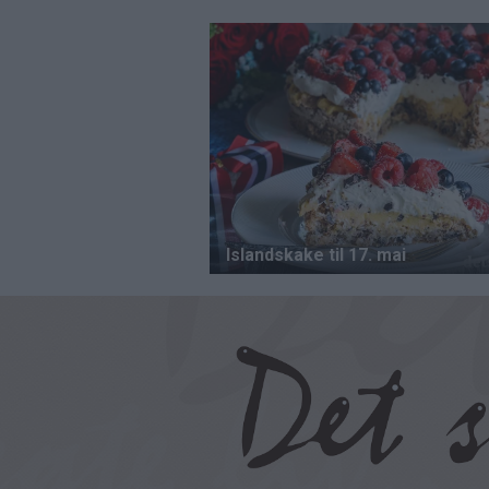
Hopp
til
hovedinnhold