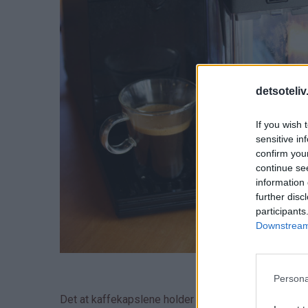
detsoteliv
If you wish 
sensitive in
confirm you
continue se
information 
further disc
participants
Downstream 
Persona
Det at kaffekapslene holder kaffe av aller høyeste k