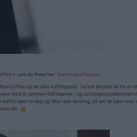
offee
som du finner her:
www.realcoffee.no
al Coffee og de ulike kaffetypene. Du kan bestille alt fra en l
esker med til sammen 600 kapsler - og selvfølgelig pakkestørr
kaffen hjem til deg og tilbyr rask levering, så det tar bare noen 
kinen din.