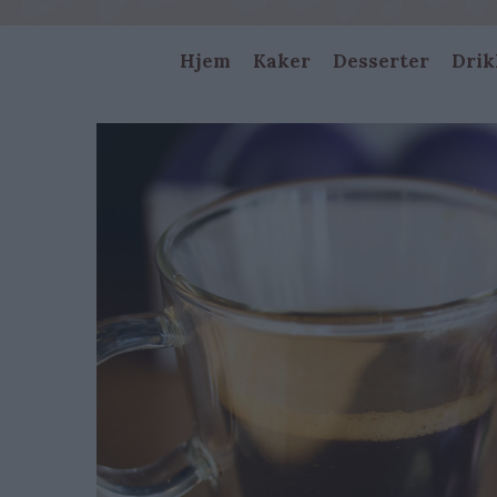
Main
Hjem
Kaker
Desserter
Drik
navigation