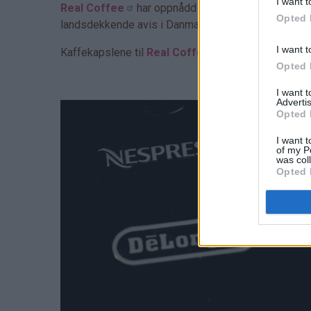
I want t
Real Coffee
har oppnådd veldig rask suksess i Sk
Opted 
landsdekkende avis i Danmark (se omtale
her
).
I want t
Kaffekapslene til
Real Coffee
kan brukes i alle
Opted 
I want 
Advertis
Opted 
I want t
of my P
was col
Opted 