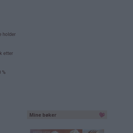
e holder
k etter
0 %
Mine bøker