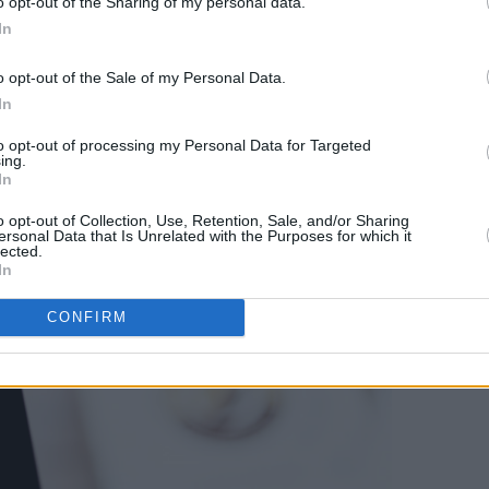
o opt-out of the Sharing of my personal data.
andinavia og har blant annet nylig vunnet "Best i test"-prisen i 
In
o opt-out of the Sale of my Personal Data.
 Nespresso kaffemaskiner.
In
to opt-out of processing my Personal Data for Targeted
ing.
In
o opt-out of Collection, Use, Retention, Sale, and/or Sharing
ersonal Data that Is Unrelated with the Purposes for which it
lected.
In
CONFIRM