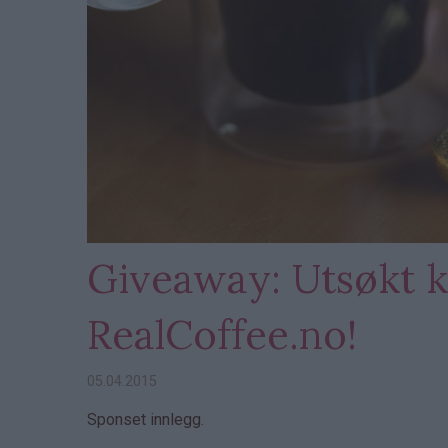
Giveaway: Utsøkt kv
RealCoffee.no!
05.04.2015
Sponset innlegg.