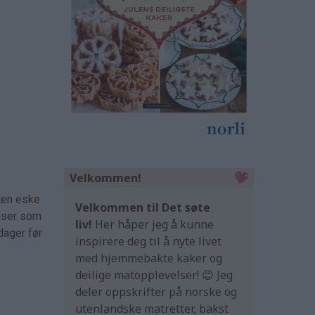
Velkommen!
iten eske
Velkommen til Det søte
elser som
liv!
Her håper jeg å kunne
dager før
inspirere deg til å nyte livet
med hjemmebakte kaker og
deilige matopplevelser! 😊 Jeg
deler oppskrifter på norske og
utenlandske matretter, bakst