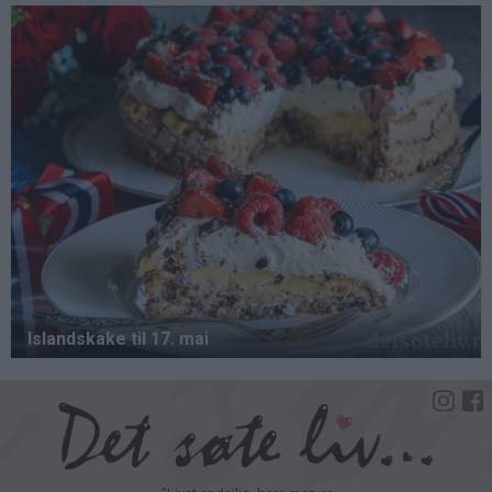
Hopp
til
hovedinnhold