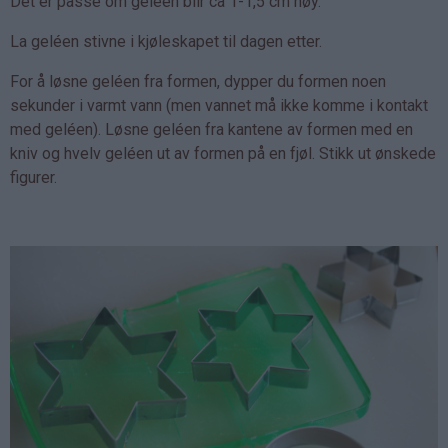
Det er passe om geléen blir ca 1-1,5 cm høy.
La geléen stivne i kjøleskapet til dagen etter.
For å løsne geléen fra formen, dypper du formen noen
sekunder i varmt vann (men vannet må ikke komme i kontakt
med geléen). Løsne geléen fra kantene av formen med en
kniv og hvelv geléen ut av formen på en fjøl. Stikk ut ønskede
figurer.