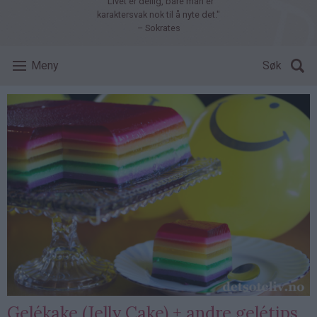
"Livet er deilig, bare man er
karaktersvak nok til å nyte det."
– Sokrates
Meny
Søk
Gelékake (Jelly Cake) + andre gelétips