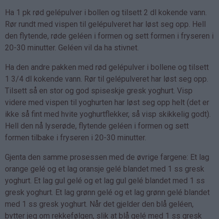
Ha 1 pk rød gelépulver i bollen og tilsett 2 dl kokende vann.
Rør rundt med vispen til gelépulveret har løst seg opp. Hell
den flytende, røde geléen i formen og sett formen i fryseren i
20-30 minutter. Geléen vil da ha stivnet.
Ha den andre pakken med rød gelépulver i bollene og tilsett
1 3/4 dl kokende vann. Rør til gelépulveret har løst seg opp.
Tilsett så en stor og god spiseskje gresk yoghurt. Visp
videre med vispen til yoghurten har løst seg opp helt (det er
ikke så fint med hvite yoghurtflekker, så visp skikkelig godt).
Hell den nå lyserøde, flytende geléen i formen og sett
formen tilbake i fryseren i 20-30 minutter.
Gjenta den samme prosessen med de øvrige fargene: Et lag
orange gelé og et lag oransje gelé blandet med 1 ss gresk
yoghurt. Et lag gul gelé og et lag gul gelé blandet med 1 ss
gresk yoghurt. Et lag grønn gelé og et lag grønn gelé blandet
med 1 ss gresk yoghurt. Når det gjelder den blå geléen,
bytter jeg om rekkefølgen, slik at blå gelé med 1 ss gresk