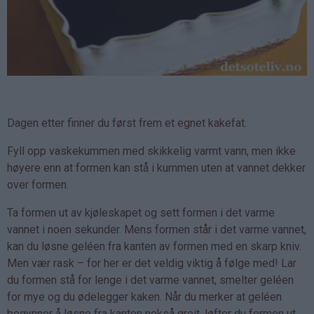
Dagen etter finner du først frem et egnet kakefat.
Fyll opp vaskekummen med skikkelig varmt vann, men ikke
høyere enn at formen kan stå i kummen uten at vannet dekker
over formen.
Ta formen ut av kjøleskapet og sett formen i det varme
vannet i noen sekunder. Mens formen står i det varme vannet,
kan du løsne geléen fra kanten av formen med en skarp kniv.
Men vær rask – for her er det veldig viktig å følge med! Lar
du formen stå for lenge i det varme vannet, smelter geléen
for mye og du ødelegger kaken. Når du merker at geléen
begynner å løsne fra kanten nokså greit, løfter du formen ut